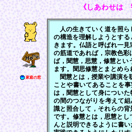
《しあわせは 
人の生きていく道を照ら
の構造を理解しようとする
きます。仏語と呼ばれ一見
の筋道であれば，宗教色彩
ば，聞慧，思慧，修慧とい
ます。聞思修慧とまとめら
聞慧とは，授業や講演を
家庭の窓
ことや書いてあることを事
は，聞慧として身についた
の間のつながりを考えて組
識と照合して，それらの背
です。修慧とは，思慧とし
んと説明できるように書い