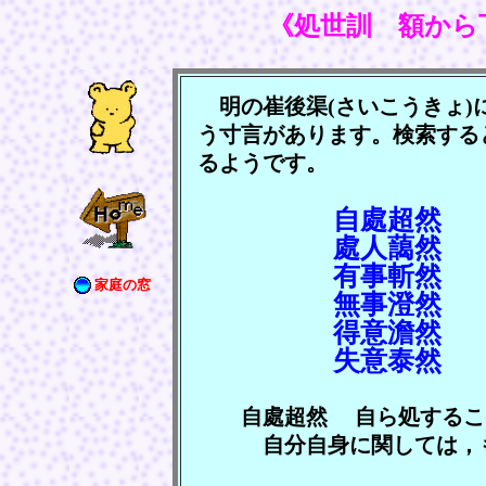
《処世訓 額から
明の崔後渠(さいこうきょ)に
う寸言があります。検索する
るようです。
自處超然 じし
處人藹然 しょ
有事斬然 ゆ
家庭の窓
無事澄然 ぶ
得意澹然 と
失意泰然 し
自處超然 自ら処するこ
自分自身に関しては，も