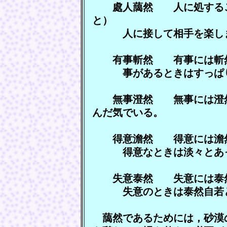
處人藹然 人に処するこ
と）
人に接して相手を楽しま
有事斬然 有事には斬
事があるときはすっぱり
無事澄然 無事には澄
んだ気でいる。
得意澹然 得意には澹
得意なときは淡々とあっ
失意泰然 失意には泰
失意のときは泰然自若と
藹然であるためには，砂漠