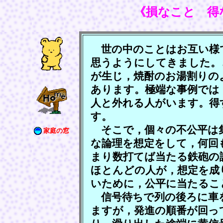
《損なこと 得
世の中のことはお互い様
思うようにしてきました。
が生じ，焼酎のお湯割りの
あります。極端な事例では
人と外れる人がいます。得
す。
そこで，個々の不公平は
家庭の窓
な論理を想定をして，何回
まり数打てば当たる鉄砲の
ほとんどの人が，想定を成
いために，公平に当たるこ
信号待ちで列の後ろに車
ますが，発進の順番が回っ