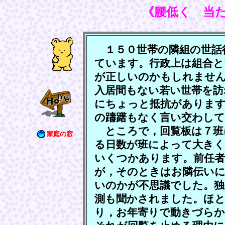
《腰低く 当
１５０世帯の隣組の世話
ています。行政上は組合と
が正しいのかもしれません
入居間もない若い世帯を訪
にちょっと抵抗がありま
の躊躇もなく言い交わし
ところで，回覧板は７班
家庭の窓
る日数が班によって大きく
いくつかあります。前任
が，そのときはお隣伝い
いのかが不思議でした。独
測も聞かされました。ほと
り，お年寄りで動きづら