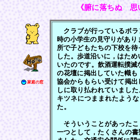
《腑に落ちぬ 思
クラブが行っているボラ
時の小学生の見守りがあり
所で子どもたちの下校を待
した。歩道沿いに，はため
いたのです。飲酒運転撲滅
の花壇に掲出していた幟も
協会からもらい受けて掲出
家庭の窓
しに取り払われていました
キツネにつままれたような
た。
そういうことがあったこ
一つとして，たくさんの書