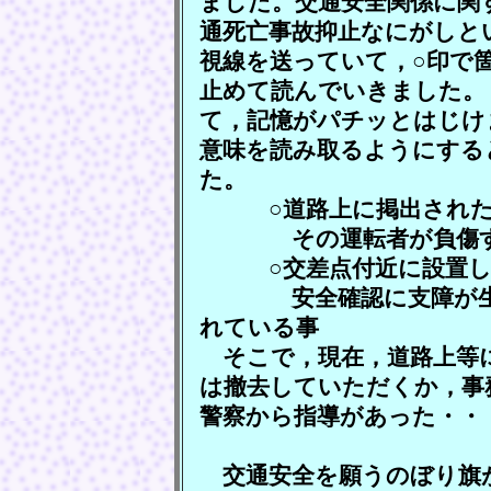
ました。交通安全関係に関
通死亡事故抑止なにがしと
視線を送っていて，○印で
止めて読んでいきました。
て，記憶がパチッとはじけ
意味を読み取るようにする
た。
○道路上に掲出されたの
その運転者が負傷する
○交差点付近に設置し
安全確認に支障が生じ
れている事
そこで，現在，道路上等
は撤去していただくか，事
警察から指導があった・・
交通安全を願うのぼり旗