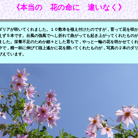
《本当の 花の命に 違いなく》
リアが咲いてくれました。１０数本を植え付けたのですが，育って花を咲か
えず５本です。台風の強風でへし折れて曲がっても起き上がってくれたもの
ました。栄養不足のためか細々とした育ちで，やっと一輪の花を咲かせてく
中で，精一杯に伸びて頭上遙かに花を開いてくれたものが，写真の２本のダ
びえています。