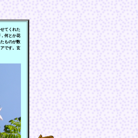
せてくれた
が，何とか花
れたものが数
リアです。玄