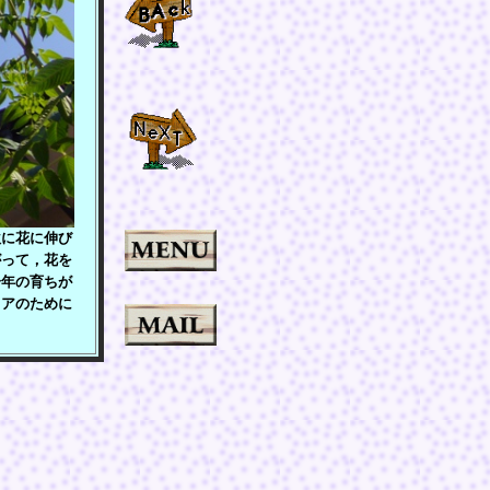
に花に伸び
がって，花を
一年の育ちが
リアのために