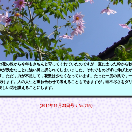
花の株から今年もきちんと育ってくれていたのですが，夏に太った幹から秋
幹が残念なことに強い風に折られてしまいました。それでもめげずに伸び上
す。ただ，力が不足して，花数は少なくなっています。たった一度の風で，
受けます。人の人生と重ね合わせて考えることもできますが，理不尽さをダ
美しい花を讃えることにします。
（2014年11月23日号：No.765）