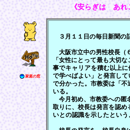
《安らぎは あれ
３月１１日の毎日新聞の
大阪市立中の男性校長（６
「女性にとって最も大切な
事でキャリアを積む以上に
で学べばよい」と発言して
家庭の窓
で分かった。市教委は「不
いる。
今月初め、市教委への匿名
取りに、校長は発言を認め
いとの認識を示したという