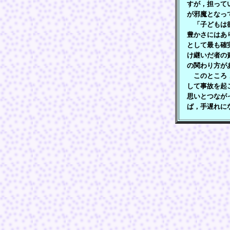
すが，担って
が邪魔となっ
「子どもは欲
豊かさにはあ
として最も確
け継いだ者の
の関わり方が
このところ，
して事故を起
思いとつなが
ば，手遅れに