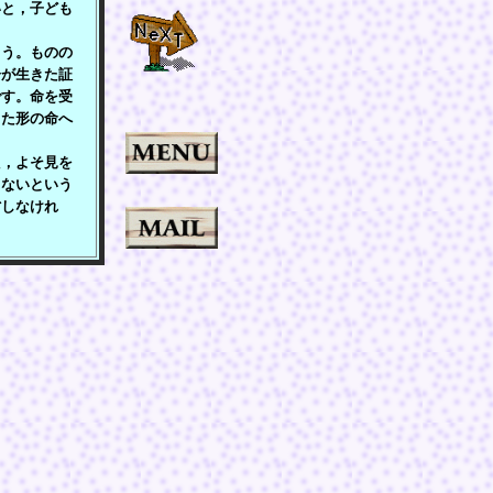
いと，子ども
う。ものの
分が生きた証
です。命を受
った形の命へ
，よそ見を
くないという
省しなけれ