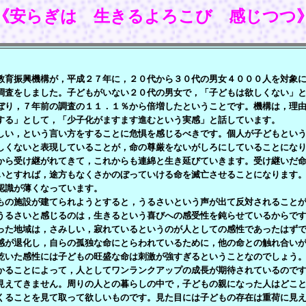
《安らぎは 生きるよろこび 感じつつ
育振興機構が，平成２７年に，２０代から３０代の男女４０００人を対象に
調査をしました。子どもがいない２０代の男女で，「子どもは欲しくない」
ぼり，７年前の調査の１１．１％から倍増したということです。機構は，理
する」として，「少子化がますます進むという実感」と話しています。
い，という言い方をすることに危惧を感じるべきです。個人が子どもという
しくないと表現していることが，命の尊厳をないがしろにしていることにな
から受け継がれてきて，これからも連綿と生き延びていきます。受け継いだ
いとすれば，途方もなくさかのぼっていける命を滅亡させることになります
認識が薄くなっています。
の施設が建てられようとすると，うるさいという声が出て反対されることが
うるさいと感じるのは，生きるという喜びへの感受性を鈍らせているからで
った地域は，さみしい，寂れているというのが人としての感性であったはず
感が退化し，自らの孤独な命にとらわれているために，他の命との触れ合い
乾いた感性には子どもの旺盛な命は刺激が強すぎるということなのでしょう
ることによって，人としてワンランクアップの成長が期待されているのです
見えてきません。周りの人との暮らしの中で，子どもの親になった人はどこ
くることを見て取って欲しいものです。見た目には子どもの存在は重荷に見