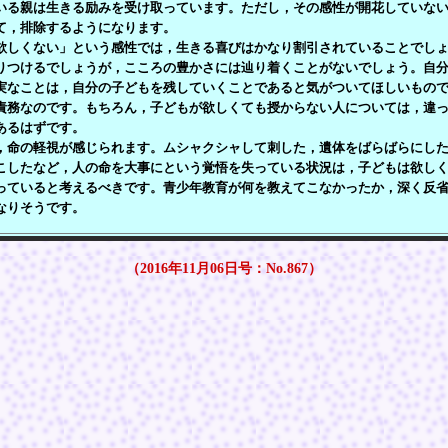
いる親は生きる励みを受け取っています。ただし，その感性が開花していな
て，排除するようになります。
しくない」という感性では，生きる喜びはかなり割引されていることでしょ
りつけるでしょうが，こころの豊かさには辿り着くことがないでしょう。自
実なことは，自分の子どもを残していくことであると気がついてほしいもの
責務なのです。もちろん，子どもが欲しくても授からない人については，違
あるはずです。
命の軽視が感じられます。ムシャクシャして刺した，遺体をばらばらにした
こしたなど，人の命を大事にという覚悟を失っている状況は，子どもは欲し
っていると考えるべきです。青少年教育が何を教えてこなかったか，深く反
なりそうです。
（2016年11月06日号：No.867）