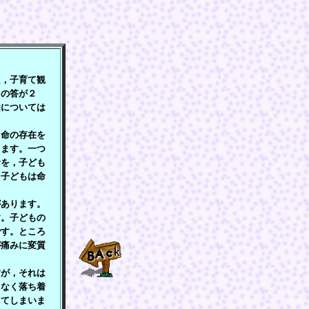
》
，子育て観
との答が２
由については
命の存在を
ります。一つ
命を，子ども
。子どもは命
あります。
す。子どもの
です。ところ
が痛みに変質
。
が，それは
となく落ち着
えてしまいま