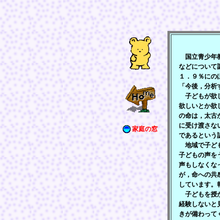
国立青少年教
などについて
１．９％にの
「今後，分析
子どもが欲し
欲しいとか欲
の命は，太古
に受け渡さな
家庭の窓
であるという
地域で子ども
子どもの声を
声もしなくな
が，命への共
しています。
子どもを授か
経験しないと
きが備わって