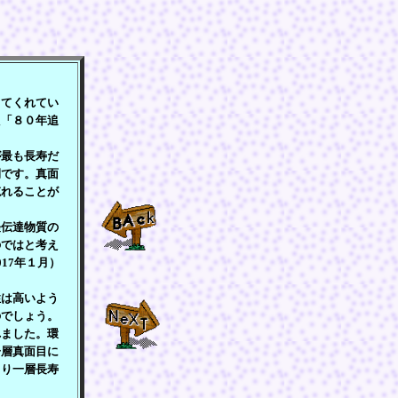
》
てくれてい
た「８０年追
最も長寿だ
間です。真面
忘れることが
。
伝達物質の
のではと考え
17年１月）
は高いよう
のでしょう。
ました。環
一層真面目に
より一層長寿