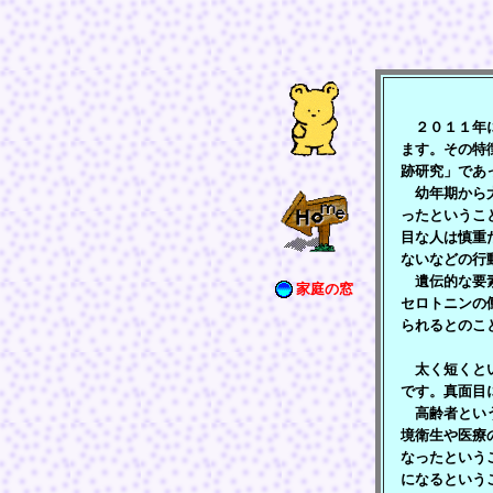
２０１１年に
ます。その特
跡研究」であ
幼年期から大
ったというこ
目な人は慎重
ないなどの行
遺伝的な要素
家庭の窓
セロトニンの
られるとのこ
太く短くとい
です。真面目
高齢者という
境衛生や医療
なったという
になるという