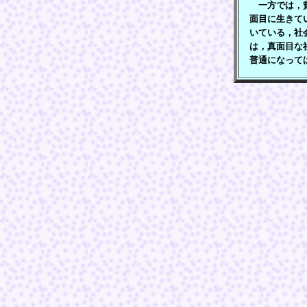
一方では，貧
面目に生きて
いている，社
は，真面目な
普通になって