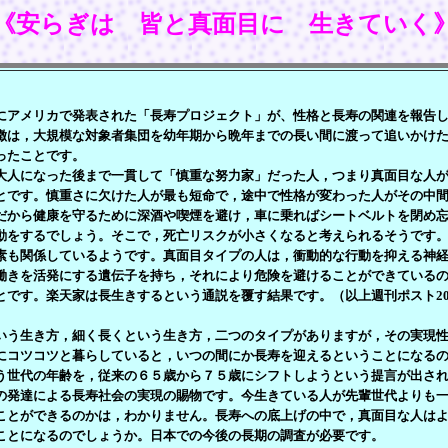
《安らぎは 皆と真面目に 生きていく
アメリカで発表された「長寿プロジェクト」が、性格と長寿の関連を報告し
徴は，大規模な対象者集団を幼年期から晩年までの長い間に渡って追いかけ
ったことです。
人になった後まで一貫して「慎重な努力家」だった人，つまり真面目な人が
とです。慎重さに欠けた人が最も短命で，途中で性格が変わった人がその中
だから健康を守るために深酒や喫煙を避け，車に乗ればシートベルトを閉め
動をするでしょう。そこで，死亡リスクが小さくなると考えられるそうです
も関係しているようです。真面目タイプの人は，衝動的な行動を抑える神経
働きを活発にする遺伝子を持ち，それにより危険を避けることができている
とです。楽天家は長生きするという通説を覆す結果です。（以上週刊ポスト20
う生き方，細く長くという生き方，二つのタイプがありますが，その実現性
にコツコツと暮らしていると，いつの間にか長寿を迎えるということになる
世代の年齢を，従来の６５歳から７５歳にシフトしようという提言が出され
の発達による長寿社会の実現の賜物です。今生きている人が先輩世代よりも
ことができるのかは，わかりません。長寿への底上げの中で，真面目な人は
ことになるのでしょうか。日本での今後の長期の調査が必要です。