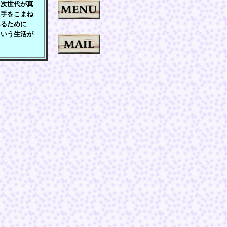
次世代が真
に手をこまね
あるために
ういう生活が