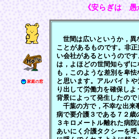
《安らぎは 愚
世間は広いというか，異
ことがあるものです。非正
い会社があるというのです
は，よほどの世間知らずに
も，このような差別を卑怯
と思います。アルバイトや
家庭の窓
り出して労働力を確保しよ
背景によって発生したので
千葉の方で，不幸な出来
病で要介護３である７２歳
３キロメートル離れた病院
あいにく介護タクシーを呼