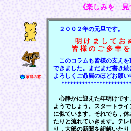
《楽しみを 見
２００２年の元旦です。
明 け ま し て お 
皆 様 の ご 多 幸 を
このコラムも皆様の支えを
できました。まだまだ書き続
よろしくご贔屓のほどお願い
家庭の窓
***********************
心静かに迎えた年明けです
ようでしょう。スタートライ
に似ています。それでも，休
たりと流れていきます。テレ
り，大部の新聞を紐解いたり