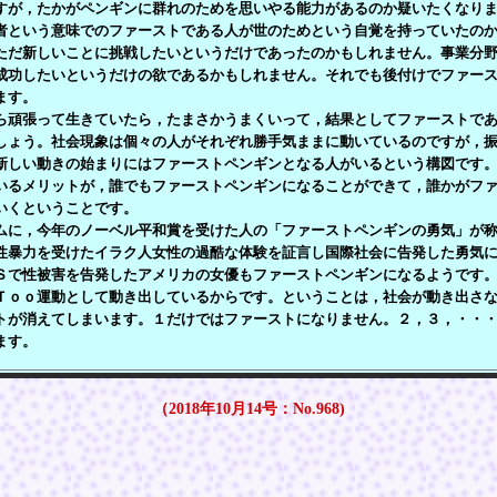
すが，たかがペンギンに群れのためを思いやる能力があるのか疑いたくなり
者という意味でのファーストである人が世のためという自覚を持っていたの
ただ新しいことに挑戦したいというだけであったのかもしれません。事業分
成功したいというだけの欲であるかもしれません。それでも後付けでファー
ます。
頑張って生きていたら，たまさかうまくいって，結果としてファーストであ
しょう。社会現象は個々の人がそれぞれ勝手気ままに動いているのですが，
新しい動きの始まりにはファーストペンギンとなる人がいるという構図です
いるメリットが，誰でもファーストペンギンになることができて，誰かがフ
いくということです。
に，今年のノーベル平和賞を受けた人の「ファーストペンギンの勇気」が称
性暴力を受けたイラク人女性の過酷な体験を証言し国際社会に告発した勇気
Ｓで性被害を告発したアメリカの女優もファーストペンギンになるようです
Ｔｏｏ運動として動き出しているからです。ということは，社会が動き出さ
トが消えてしまいます。１だけではファーストになりません。２，３，・・
ます。
（2018年10月14号：No.968)