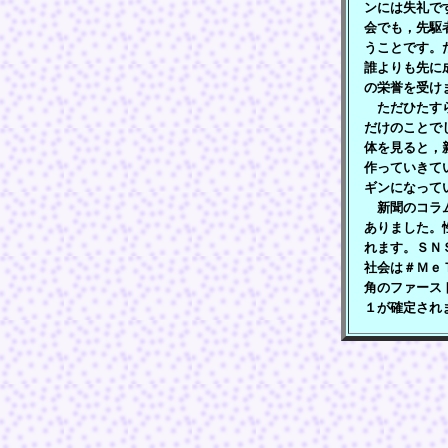
ンには失礼で
会でも，先駆
うことです。
誰よりも先に
の栄誉を受け
ただひたすら
だけのことで
体を見ると，
作っていきて
ギンになって
新聞のコラム
ありました。
れます。ＳＮ
社会は＃Ｍｅ
角のファース
１が確定され