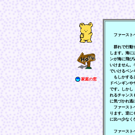
ファーストペ
群れで行動す
します。海に
ンが海に飛び
いけません。
でいけるペン
もしかすると
家庭の窓
ドペンギンや
です。しかし
れるチャンス
に気づかれ逃
ファーストペ
ります。逆に
に比べ少なく
ファーストペ