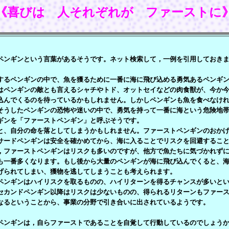
《喜びは 人それぞれが ファーストに
ンギンという言葉があるそうです。ネット検索して，一例を引用しておきま
るペンギンの中で、魚を獲るために一番に海に飛び込める勇気あるペンギン
はペンギンの敵とも言えるシャチやトド、オットセイなどの肉食獣が、今か
込んでくるのを待っているかもしれません。しかしペンギンも魚を食べなけ
そうしたペンギンの恐怖や迷いの中で、勇気を持って一番に海という危険地
ギンを「ファーストペンギン」と呼ぶそうです。
、自分の命を落としてしまうかもしれません。ファーストペンギンのおかげ
サードペンギンは安全を確かめてから、海に入ることでリスクを回避するこ
，ファーストペンギンはリスクも多いのですが、他方で魚たちに気づかれず
も一番多くなります。もし後から大量のペンギンが海に飛び込んでくると、
げられてしまい、獲物を逃してしまうことも考えられます。
ンギンはハイリスクを取るものの、ハイリターンを得るチャンスが多いとい
セカンドペンギン以降はリスクは少ないものの、得られるリターンもファー
なるということから、事業の分野で引き合いに出されているようです。
ンギンは，自らファーストであることを自覚して行動しているのでしょうか