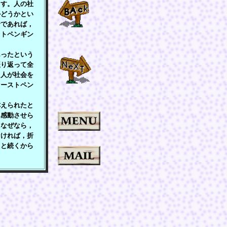
ます。人の社
かどうかとい
野であれば，
ストペンギン
ったという
振り返って全
。人が社会を
ァーストペン
えられたと
に感動させら
。なぜなら，
なければ，折
・と続くから