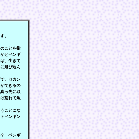
》
す。
のことを指
今かとペンギ
れば、生きて
帯に飛び込ん
で、セカン
とができるの
に真っ先に取
海は荒れて魚
うことにな
ストペンギン
？ ペンギ