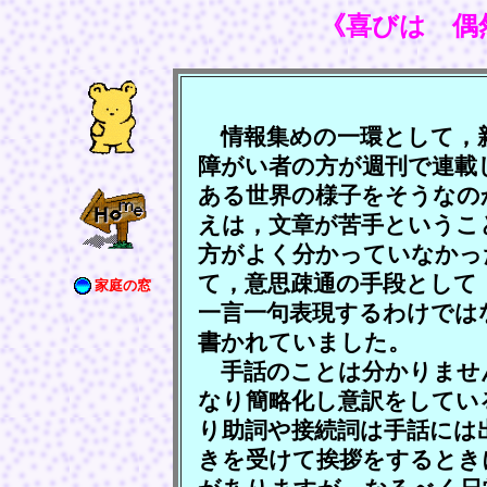
《喜びは 偶
情報集めの一環として，
障がい者の方が週刊で連載
ある世界の様子をそうなの
えは，文章が苦手というこ
方がよく分かっていなかっ
て，意思疎通の手段として
家庭の窓
一言一句表現するわけでは
書かれていました。
手話のことは分かりませ
なり簡略化し意訳をしてい
り助詞や接続詞は手話には
きを受けて挨拶をするとき