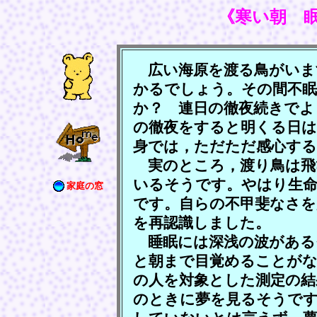
《寒い朝 
広い海原を渡る鳥がいま
かるでしょう。その間不
か？ 連日の徹夜続きでよ
の徹夜をすると明くる日
身では，ただただ感心す
実のところ，渡り鳥は飛
いるそうです。やはり生
家庭の窓
です。自らの不甲斐なさを
を再認識しました。
睡眠には深浅の波がある
と朝まで目覚めることが
の人を対象とした測定の結
のときに夢を見るそうで