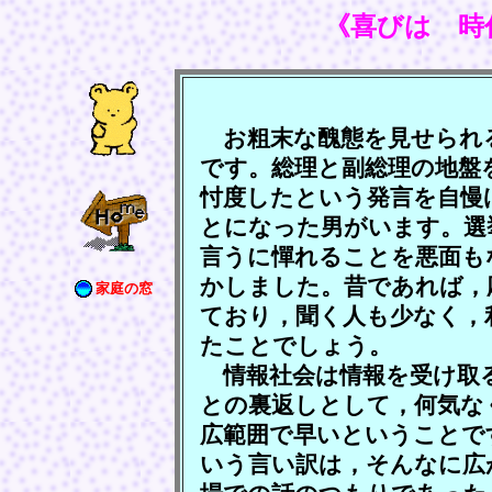
《喜びは 時
お粗末な醜態を見せられ
です。総理と副総理の地盤
忖度したという発言を自慢
とになった男がいます。選
言うに憚れることを悪面も
かしました。昔であれば，
家庭の窓
ており，聞く人も少なく，
たことでしょう。
情報社会は情報を受け取
との裏返しとして，何気な
広範囲で早いということで
いう言い訳は，そんなに広