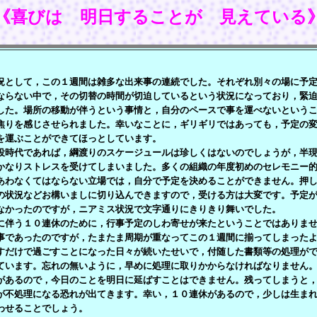
《喜びは 明日することが 見えている
として，この１週間は雑多な出来事の連続でした。それぞれ別々の場に予定
ならない中で，その切替の時間が切迫しているという状況になっており，緊
した。場所の移動が伴うという事情と，自分のペースで事を運べないという
焦りを感じさせられました。幸いなことに，ギリギリではあっても，予定の
を運ぶことができてほっとしています。
時代であれば，綱渡りのスケージュールは珍しくはないのでしょうが，半現
かなりストレスを受けてしまいました。多くの組織の年度初めのセレモニー
あわなくてはならない立場では，自分で予定を決めることができません。押
の状況などお構いましに切り込んできますので，受ける方は大変です。予定
なかったのですが，ニアミス状況で文字通りにきりきり舞いでした。
伴う１０連休のために，行事予定のしわ寄せが来たということではありませ
事であったのですが，たまたま周期が重なってこの１週間に揃ってしまった
だけで過ごすことになった日々が続いたせいで，付随した書類等の処理がで
ています。忘れの無いように，早めに処理に取りかからなければなりません
があるので，今日のことを明日に延ばすことはできません。残ってしまうと
が不処理になる恐れが出てきます。幸い，１０連休があるので，少しは生ま
わせることでしょう。