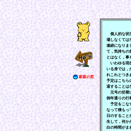
個人的な状況
場しなくては
連続になりま
て，気持ちの
とはなく，事
いわゆる現役
いる身では，
れこれとつき
家庭の窓
予定はこちら
退することは
元号の切替に
例年通りの行
予定をこなす
なって積もっ
日のすること
生して，何か
白の時間がま