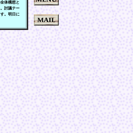
全体構想と
ん。討議テー
ます。明日に