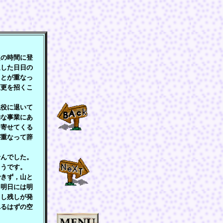
》
の時間に登
迫した日日の
ことが重なっ
変更を招くこ
役に退いて
的な事業にあ
し寄せてくる
が重なって辞
んでした。
ようです。
きず，山と
。明日には明
，し残しが発
れるはずの空