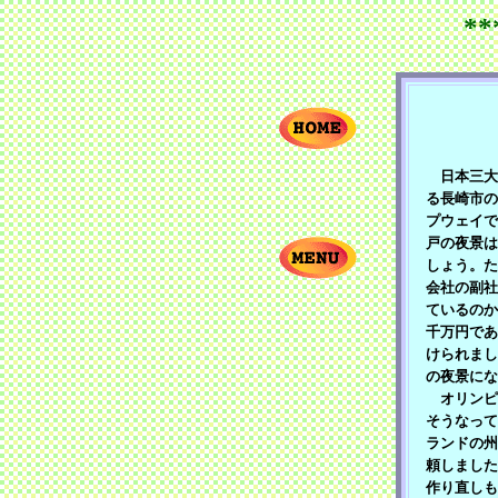
*
日本三大
る長崎市の
プウェイで
戸の夜景は
しょう。た
会社の副社
ているのか
千万円であ
けられまし
の夜景にな
オリンピ
そうなって
ランドの州
頼しました
作り直しも