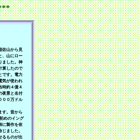
**
稲佐山から見
と、山にロー
りました。神
計算したので
とです。電力
電気が使われ
当時約４億４
の夜景と名付
０００万ドル
。
ます。昔から
紀初めのイング
師に製作を依
命じました。
せるものが出