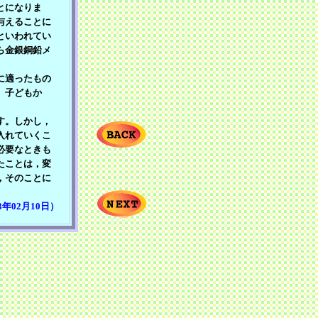
とになりま
与えることに
といわれてい
ら金銀銅鉛メ
に適ったもの
。子どもか
す。しかし，
入れていくこ
必要なときも
たことは，変
，そのことに
3年02月10日）