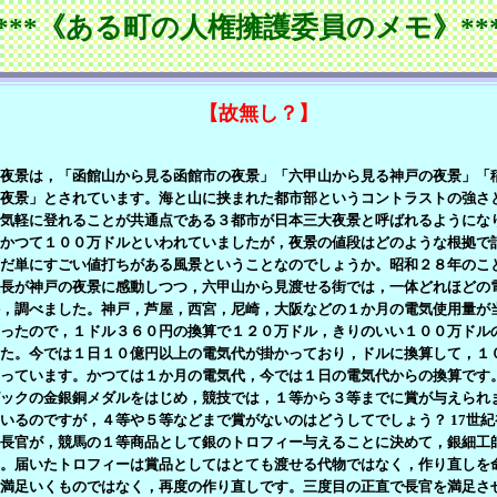
****《ある町の人権擁護委員のメモ》***
【故無し？】
夜景は，「函館山から見る函館市の夜景」「六甲山から見る神戸の夜景」「
夜景」とされています。海と山に挟まれた都市部というコントラストの強さ
気軽に登れることが共通点である３都市が日本三大夜景と呼ばれるようにな
かつて１００万ドルといわれていましたが，夜景の値段はどのような根拠で
だ単にすごい値打ちがある風景ということなのでしょうか。昭和２８年のこ
長が神戸の夜景に感動しつつ，六甲山から見渡せる街では，一体どれほどの
，調べました。神戸，芦屋，西宮，尼崎，大阪などの１か月の電気使用量が
ったので，１ドル３６０円の換算で１２０万ドル，きりのいい１００万ドル
た。今では１日１０億円以上の電気代が掛かっており，ドルに換算して，１
っています。かつては１か月の電気代，今では１日の電気代からの換算です
ックの金銀銅メダルをはじめ，競技では，１等から３等までに賞が与えられ
いるのですが，４等や５等などまで賞がないのはどうしてでしょう？ 17世
長官が，競馬の１等商品として銀のトロフィー与えることに決めて，銀細工
。届いたトロフィーは賞品としてはとても渡せる代物ではなく，作り直しを
満足いくものではなく，再度の作り直しです。三度目の正直で長官を満足さ