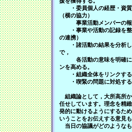
援を獲得する。
・委員個人の経歴・資質が
（横の協力）
事業活動メンバーの報告
・事業や活動の記録を整理
の連携）
・諸活動の結果を分析し，
で，
各活動の意味を明確に理
ンを高める。
・組織全体をリンクする情
・喫緊の問題に対処する他
組織論として，大所高所か
任せしています。理念を精緻
発的に動けるようにするため
いうことをお伝えする意見
当日の協議がどのようなも