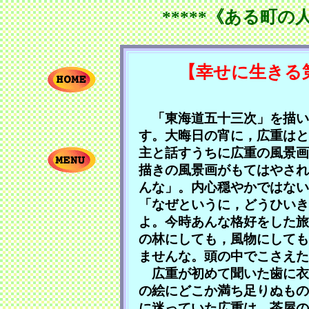
*****《ある町の
【幸せに生きる
「東海道五十三次」を描い
す。大晦日の宵に，広重はと
主と話すうちに広重の風景画
描きの風景画がもてはやされ
んな」。内心穏やかではない
「なぜというに，どうひいき
よ。今時あんな格好をした旅
の林にしても，風物にしても
ませんな。頭の中でこさえた
広重が初めて聞いた歯に衣
の絵にどこか満ち足りぬもの
に迷っていた広重は，茶屋の