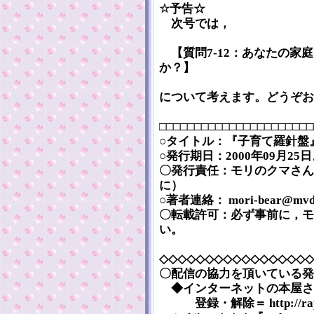
☆予告☆
次号では，
【質問7-12：あなたの家
か？】
について考えます。どうぞお
□□□□□□□□□□□□□□□□□□□□□□
○タイトル：『子育て羅針盤』 [Ko
○発行期日：2000年09月2
〇発行責任：モリのクマさん
に）
○著者連絡： mori-bear@mvd.b
〇転載許可：必ず事前に，モ
い。
◇◇◇◇◇◇◇◇◇◇◇◇◇◇◇◇◇
〇配信の協力を頂いている発
◆インターネットの本屋さん『まぐま
登録・解除＝ http://rap.teg