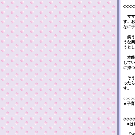
◇◇◇
ママ
す。お
なに手
笑う
うな興
うとし
本能
してい
に持つ
そう
ったら
す。
○○○○
★子育
◇◇◇
■は
「We