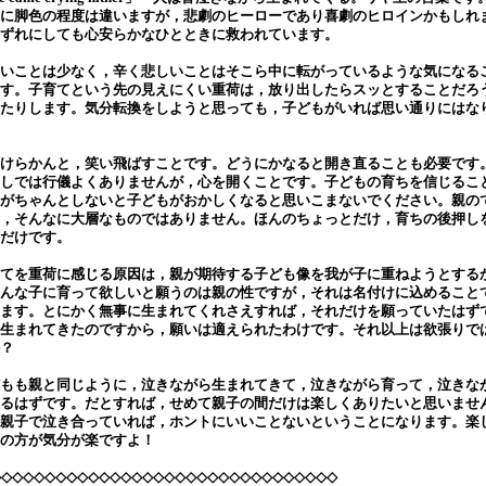
に脚色の程度は違いますが，悲劇のヒーローであり喜劇のヒロインかもしれ
ずれにしても心安らかなひとときに救われています。
いことは少なく，辛く悲しいことはそこら中に転がっているような気になる
す。子育てという先の見えにくい重荷は，放り出したらスッとすることだろ
たりします。気分転換をしようと思っても，子どもがいれば思い通りにはな
けらかんと，笑い飛ばすことです。どうにかなると開き直ることも必要です
しでは行儀よくありませんが，心を開くことです。子どもの育ちを信じるこ
がちゃんとしないと子どもがおかしくなると思いこまないでください。親の
，そんなに大層なものではありません。ほんのちょっとだけ，育ちの後押し
だけです。
てを重荷に感じる原因は，親が期待する子ども像を我が子に重ねようとする
んな子に育って欲しいと願うのは親の性ですが，それは名付けに込めること
ます。とにかく無事に生まれてくれさえすれば，それだけを願っていたはず
生まれてきたのですから，願いは適えられたわけです。それ以上は欲張りで
？
もも親と同じように，泣きながら生まれてきて，泣きながら育って，泣きな
るはずです。だとすれば，せめて親子の間だけは楽しくありたいと思いませ
親子で泣き合っていれば，ホントにいいことないということになります。楽
の方が気分が楽ですよ！
◇◇◇◇◇◇◇◇◇◇◇◇◇◇◇◇◇◇◇◇◇◇◇◇◇◇◇◇◇◇◇◇