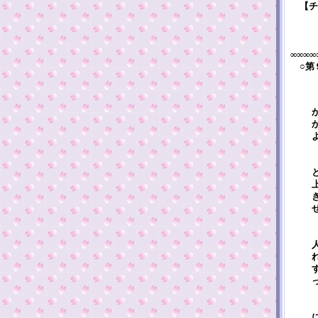
【チ
∞∞∞∞
○第