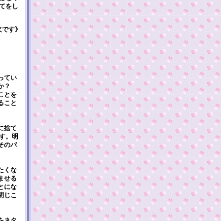
てをし
欠です》
ってい
んか？
ことを
ること
に捨て
す。明
そのパ
たくな
ませる
とにな
閉じこ
をネタ