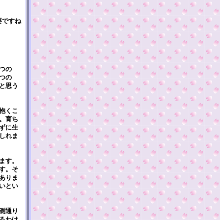
要ですね
つの
つの
と思う
抱くこ
。育ち
ずに生
しれま
ます。
す。そ
ありま
いとい
測通り
るわけ