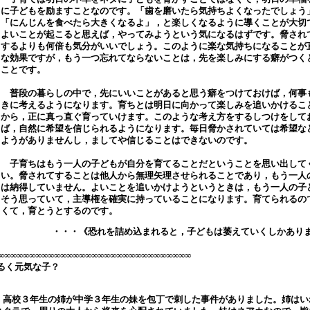
に子どもを励ますことなのです。「歯を磨いたら気持ちよくなったでしょう
「にんじんを食べたら大きくなるよ」，と楽しくなるように導くことが大切
よいことが起こると思えば，やってみようという気になるはずです。脅され
するよりも何倍も気分がいいでしょう。このように楽な気持ちになることが
な効果ですが，もう一つ忘れてならないことは，先を楽しみにする癖がつく
ことです。
普段の暮らしの中で，先にいいことがあると思う癖をつけておけば，何事
きに考えるようになります。育ちとは明日に向かって楽しみを追いかけるこ
から，正に真っ直ぐ育っていけます。このような考え方をするしつけをして
ば，自然に希望を信じられるようになります。毎日脅かされていては希望な
ようがありませんし，ましてや信じることはできないのです。
子育ちはもう一人の子どもが自分を育てることだということを思い出して
い。脅されてすることは他人から無理矢理させられることであり，もう一人
は納得していません。よいことを追いかけようというときは，もう一人の子
そう思っていて，主導権を確実に持っていることになります。育てられるの
くて，育とうとするのです。
・・・《恐れを詰め込まれると，子どもは萎えていくしかあり
∞∞∞∞∞∞∞∞∞∞∞∞∞∞∞∞∞∞∞∞∞∞∞∞∞∞∞∞∞∞∞
るく元気な子？
高校３年生の姉が中学３年生の妹を包丁で刺した事件がありました。姉はい