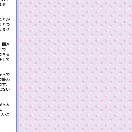
ませ
ことが
うとつ
りませ
。開き
とで
できる
をして
からで
で終わ
です。
はない
がら人
ん
しいこ