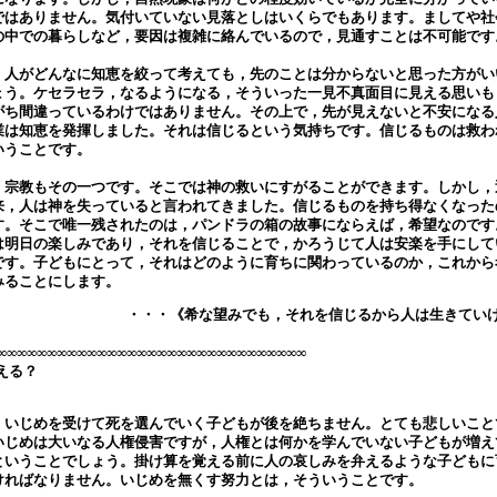
ではありません。気付いていない見落としはいくらでもあります。ましてや社
の中での暮らしなど，要因は複雑に絡んでいるので，見通すことは不可能です
人がどんなに知恵を絞って考えても，先のことは分からないと思った方がい
ょう。ケセラセラ，なるようになる，そういった一見不真面目に見える思いも
がち間違っているわけではありません。その上で，先が見えないと不安になる
業は知恵を発揮しました。それは信じるという気持ちです。信じるものは救わ
いうことです。
宗教もその一つです。そこでは神の救いにすがることができます。しかし，
来，人は神を失っていると言われてきました。信じるものを持ち得なくなった
す。そこで唯一残されたのは，パンドラの箱の故事にならえば，希望なのです
は明日の楽しみであり，それを信じることで，かろうじて人は安楽を手にして
です。子どもにとって，それはどのように育ちに関わっているのか，これから
みることにします。
・・・《希な望みでも，それを信じるから人は生きてい
∞∞∞∞∞∞∞∞∞∞∞∞∞∞∞∞∞∞∞∞∞∞∞∞∞∞∞∞∞∞∞
える？
いじめを受けて死を選んでいく子どもが後を絶ちません。とても悲しいこと
いじめは大いなる人権侵害ですが，人権とは何かを学んでいない子どもが増え
ということでしょう。掛け算を覚える前に人の哀しみを弁えるような子どもに
ければなりません。いじめを無くす努力とは，そういうことです。