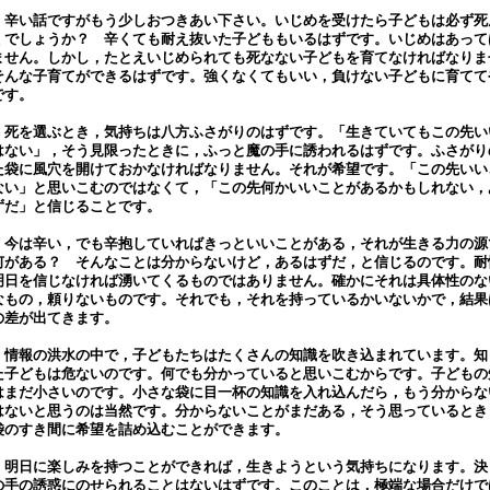
辛い話ですがもう少しおつきあい下さい。いじめを受けたら子どもは必ず死
くでしょうか？ 辛くても耐え抜いた子どももいるはずです。いじめはあって
ません。しかし，たとえいじめられても死なない子どもを育てなければなりま
そんな子育てができるはずです。強くなくてもいい，負けない子どもに育てて
です。
死を選ぶとき，気持ちは八方ふさがりのはずです。「生きていてもこの先い
はない」，そう見限ったときに，ふっと魔の手に誘われるはずです。ふさがり
た袋に風穴を開けておかなければなりません。それが希望です。「この先いい
ない」と思いこむのではなくて，「この先何かいいことがあるかもしれない，
ずだ」と信じることです。
今は辛い，でも辛抱していればきっといいことがある，それが生きる力の源
何がある？ そんなことは分からないけど，あるはずだ，と信じるのです。耐
明日を信じなければ湧いてくるものではありません。確かにそれは具体性のな
なもの，頼りないものです。それでも，それを持っているかいないかで，結果
の差が出てきます。
情報の洪水の中で，子どもたちはたくさんの知識を吹き込まれています。知
た子どもは危ないのです。何でも分かっていると思いこむからです。子どもの
はまだ小さいのです。小さな袋に目一杯の知識を入れ込んだら，もう分からな
はないと思うのは当然です。分からないことがまだある，そう思っているとき
袋のすき間に希望を詰め込むことができます。
明日に楽しみを持つことができれば，生きようという気持ちになります。決
の手の誘惑にのせられることはないはずです。このことは，極端な場合だけで