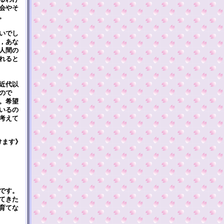
会やそ
。
いでし
，あな
人間の
れると
近代以
ので
。希望
いるの
考えて
けます》
です。
てきた
育てな