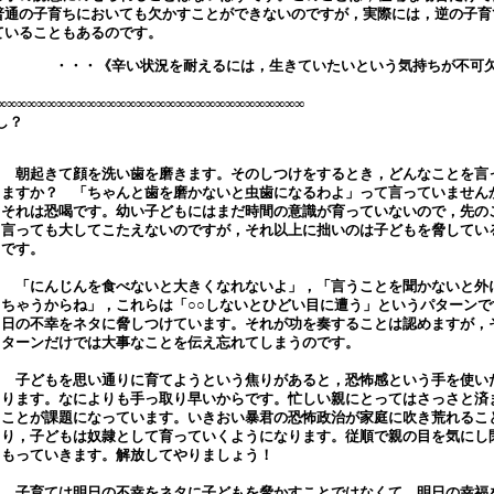
普通の子育ちにおいても欠かすことができないのですが，実際には，逆の子育
ていることもあるのです。
・・・《辛い状況を耐えるには，生きていたいという気持ちが不可
∞∞∞∞∞∞∞∞∞∞∞∞∞∞∞∞∞∞∞∞∞∞∞∞∞∞∞∞∞∞∞
し？
朝起きて顔を洗い歯を磨きます。そのしつけをするとき，どんなことを言
ますか？ 「ちゃんと歯を磨かないと虫歯になるわよ」って言っていませ
それは恐喝です。幼い子どもにはまだ時間の意識が育っていないので，先の
言っても大してこたえないのですが，それ以上に拙いのは子どもを脅してい
です。
「にんじんを食べないと大きくなれないよ」，「言うことを聞かないと外
ちゃうからね」，これらは「○○しないとひどい目に遭う」というパターンで
日の不幸をネタに脅しつけています。それが功を奏することは認めますが，
ターンだけでは大事なことを伝え忘れてしまうのです。
子どもを思い通りに育てようという焦りがあると，恐怖感という手を使い
ります。なによりも手っ取り早いからです。忙しい親にとってはさっさと済
ことが課題になっています。いきおい暴君の恐怖政治が家庭に吹き荒れるこ
り，子どもは奴隷として育っていくようになります。従順で親の目を気にし
もっていきます。解放してやりましょう！
子育ては明日の不幸をネタに子どもを脅かすことではなくて，明日の幸福