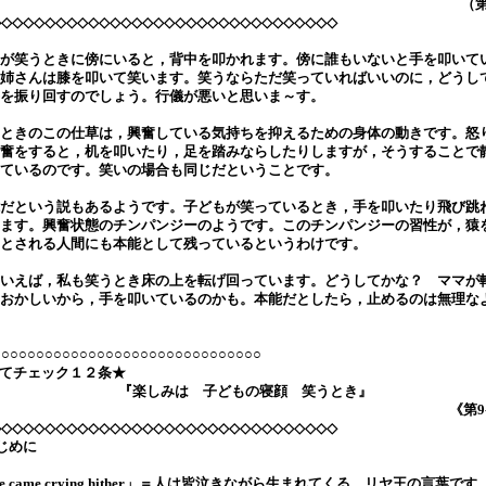
（第
◇◇◇◇◇◇◇◇◇◇◇◇◇◇◇◇◇◇◇◇◇◇◇◇◇◇◇◇◇◇◇◇
が笑うときに傍にいると，背中を叩かれます。傍に誰もいないと手を叩いて
姉さんは膝を叩いて笑います。笑うならただ笑っていればいいのに，どうし
を振り回すのでしょう。行儀が悪いと思いま～す。
ときのこの仕草は，興奮している気持ちを抑えるための身体の動きです。怒
奮をすると，机を叩いたり，足を踏みならしたりしますが，そうすることで
ているのです。笑いの場合も同じだということです。
だという説もあるようです。子どもが笑っているとき，手を叩いたり飛び跳
ます。興奮状態のチンパンジーのようです。このチンパンジーの習性が，猿
とされる人間にも本能として残っているというわけです。
いえば，私も笑うとき床の上を転げ回っています。どうしてかな？ ママが
おかしいから，手を叩いているのかも。本能だとしたら，止めるのは無理な
○○○○○○○○○○○○○○○○○○○○○○○○○○○○○○○
てチェック１２条★
『楽しみは 子どもの寝顔 笑うとき』
《第9
◇◇◇◇◇◇◇◇◇◇◇◇◇◇◇◇◇◇◇◇◇◇◇◇◇◇◇◇◇◇◇◇
じめに
 came crying hither」＝人は皆泣きながら生まれてくる。リヤ王の言葉です