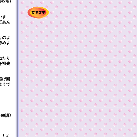
45号）
いま
てあん
りのよ
静めよ
ねたり
を祖先
転げ回
ようで
-09講》
。人そ