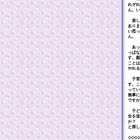
れぞれ
ん。い
楽し
ありま
い思っ
ん。
あっ
っぱな
す。親
ことは
やれる
子育
す。こ
ってい
無事に
ですか
子ど
生を送
か？ 
と探し
◇◇◇