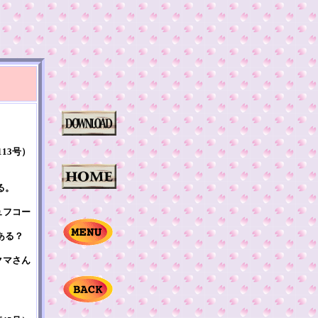
113号）
る。
ュフコー
ある？
クマさん