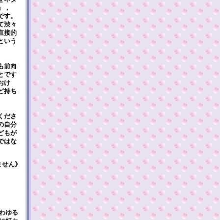
」，
です。
て渋々
直接的
という
も前向
とです
おけ
ど持ち
くださ
の自分
どもが
ではな
ません》
わゆる