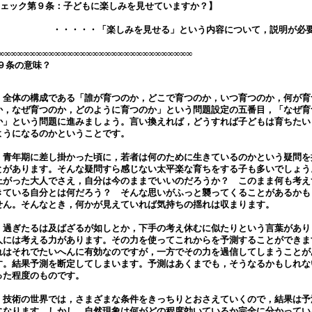
ェック第９条：子どもに楽しみを見せていますか？】
・・・・・「楽しみを見せる」という内容について，説明が必
∞∞∞∞∞∞∞∞∞∞∞∞∞∞∞∞∞∞∞∞∞∞∞∞∞∞∞∞∞∞∞
９条の意味？
全体の構成である「誰が育つのか，どこで育つのか，いつ育つのか，何が育
か，なぜ育つのか，どのように育つのか」という問題設定の五番目，「なぜ育
か」という問題に進みましょう。言い換えれば，どうすれば子どもは育ちたい
ようになるのかということです。
青年期に差し掛かった頃に，若者は何のために生きているのかという疑問を
とがあります。そんな疑問すら感じない太平楽な育ちをする子も多いでしょう
上がった大人でさえ，自分は今のままでいいのだろうか？ このまま何も考え
きている自分とは何だろう？ そんな思いがふっと襲ってくることがあるかも
せん。そんなとき，何かが見えていれば気持ちの揺れは収まります。
過ぎたるは及ばざるが如しとか，下手の考え休むに似たりという言葉があり
人には考える力があります。その力を使ってこれからを予測することができま
れはそれでたいへんに有効なのですが，一方でその力を過信してしまうことが
す。結果予測を断定してしまいます。予測はあくまでも，そうなるかもしれな
った程度のものです。
技術の世界では，さまざまな条件をきっちりとおさえていくので，結果は予
になります。しかし，自然現象は何がどの程度効いているか完全に分かってい