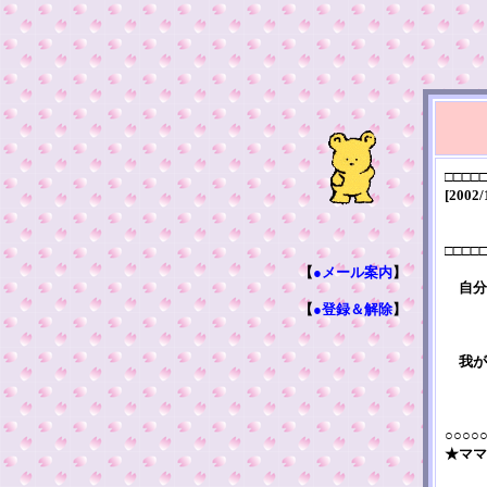
□□□□
[2002/
□□□□
【
●メール案内
】
自分
【
●登録＆解除
】
我が
○○○○
★ママ