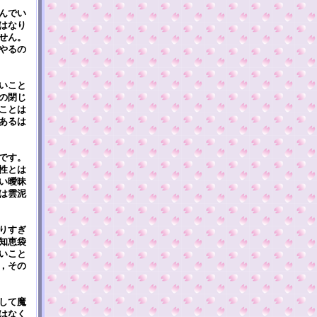
んでい
はなり
せん。
やるの
いこと
の閉じ
ことは
あるは
です。
性とは
い曖昧
は雲泥
りすぎ
知恵袋
いこと
，その
して魔
はなく