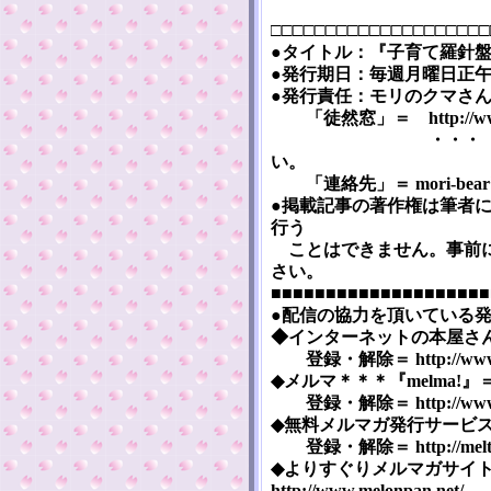
□□□□□□□□□□□□□□□□□□□□
●タイトル：『子育て羅針盤』 [Ko
●発行期日：毎週月曜日正午（
●発行責任：モリのクマさ
「徒然窓」＝ http://www5a.
・・・「掲示板」
い。
「連絡先」＝ mori-bear※m
●掲載記事の著作権は筆者
行う
ことはできません。事前に
さい。
■■■■■■■■■■■■■■■■■■■■
●配信の協力を頂いている
◆インターネットの本屋さん『まぐま
登録・解除＝ http://www.mag
◆メルマ＊＊＊『melma!』＝ htt
登録・解除＝ http://www.me
◆無料メルマガ発行サービス『メルマ
登録・解除＝ http://melten.
◆よりすぐりメルマガサイ
http://www.melonpan.net/