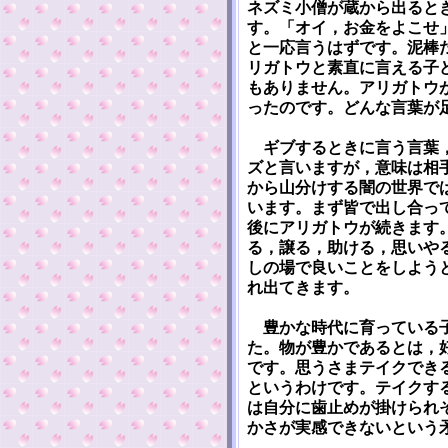
ネズミ小僧が蔵から出ると
す。「オイ，お金をよこせ
と一応言うはずです。泥棒
リガトウと素直に言える子
もありません。アリガトウ
ったのです。どんな言葉が
ギブするときに言う言葉，
ズと言いますが，意味は相
から山分けする闇の世界で
います。まず皆で出し合っ
後にアリガトウが続きます
る，譲る，助ける，思いや
しの場で良いことをしよう
れ出てきます。
豊かな時代に育っている子
た。物が豊かであるとは，
です。思うさまテイクでき
というわけです。テイクす
は自分に歯止めが掛けられ
かさが実感できないという