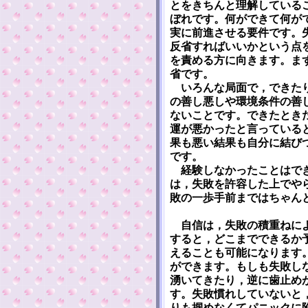
とをきちんと理解している
ぼれです。何ができて何が
実に前進させる要件です。
反省すればいいかという点
を責める方に向きます。ま
省です。
いろんな局面で，できたり
の善し悪しや環境条件の善
ないことです。できたとき
運が悪かったと言っている
果も悪い結果も自分に結び
です。
経験しなかったことはでき
は，失敗を許容した上でや
敗の一歩手前まではちゃん
自信は，失敗の積重ねによ
すると，どこまでできるか
えることも可能になります
ができます。もしも失敗し
湧いてきたり，逆に歯止め
す。失敗慣れしていないと
りも掴めなくてパニックに