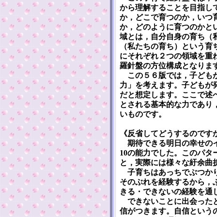
から理解することを目指し
か，どこで育つのか，いつ
か，どのように育つのかと
域とは，自分自身の育ち（
（私たちの育ち）という育
にそれぞれ２つの領域を重
羅針盤の方位構成となりま
この５６版では，子どもが
力」を考えます。子どもが
だと想定します。ここで述
とされる基本的な力であり
いものです。
《反省してどうするのです
期待できる明日の幸せのイ
10の能力でした。このパタ
と，実際には様々な紆余曲
子育ちはあっちでぶつかり
そのぶれを経験するから，
きる・できないの経験を通
できないことに出会ったと
信がつきます。自信という