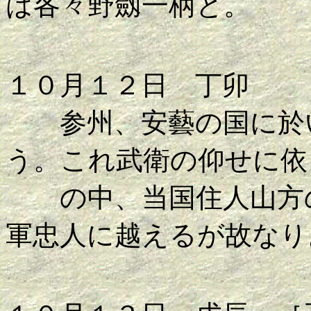
は各々野劔一柄と。
１０月１２日 丁卯
参州、安藝の国に於い
う。これ武衛の仰せに依
の中、当国住人山方の
軍忠人に越えるが故なり