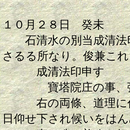
１０月２８日 癸未
石清水の別当成清法印
さるる所なり。俊兼これ
成清法印申す
寶塔院庄の事、彌
右の両條、道理に任
日仰せ下され候いをはん