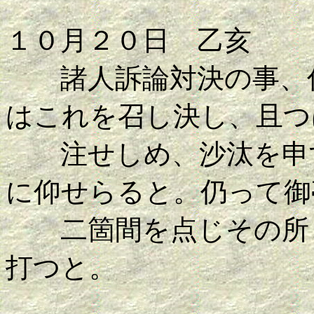
１０月２０日 乙亥
諸人訴論対決の事、俊
はこれを召し決し、且つ
注せしめ、沙汰を申す
に仰せらると。仍って御
二箇間を点じその所と
打つと。