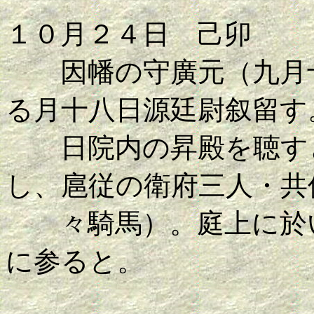
１０月２４日 己卯
因幡の守廣元（九月十
る月十八日源廷尉叙留す
日院内の昇殿を聴すと
し、扈従の衛府三人・共
々騎馬）。庭上に於い
に参ると。