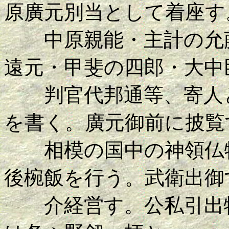
原廣元別当として着座す
中原親能・主計の允藤
遠元・甲斐の四郎・大中
判官代邦通等、寄人と
を書く。廣元御前に披覧
相模の国中の神領仏物
後椀飯を行う。武衛出御
介経営す。公私引出物