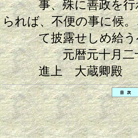
事、殊に善政を行わ
られば、不便の事に候。
て披露せしめ給うべ
元暦元十月二
進上 大蔵卿殿