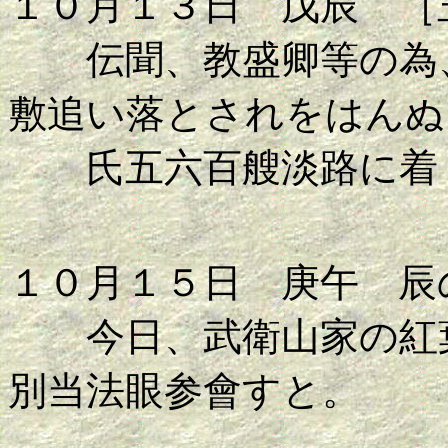
１０月１３日 戊辰 ［
伝聞、教盛卿等の為、
敷追い落とされをはんぬ
氏五六百艘淡路に着
１０月１５日 庚午 辰
今日、武衛山家の紅葉
別当法眼参會すと。