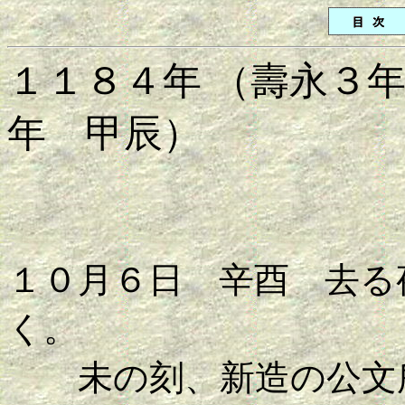
１１８４年 （壽永３
年 甲辰）
１０月６日 辛酉 去る
く。
未の刻、新造の公文所