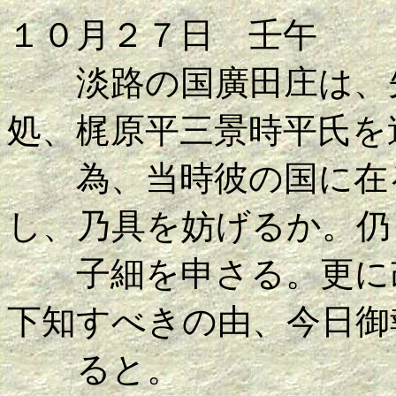
１０月２７日 壬午
淡路の国廣田庄は、先
処、梶原平三景時平氏を
為、当時彼の国に在る
し、乃具を妨げるか。仍
子細を申さる。更に改
下知すべきの由、今日御
ると。