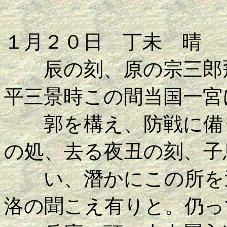
１月２０日 丁未 晴
辰の刻、原の宗三郎飛
平三景時この間当国一宮
郭を構え、防戦に備う
の処、去る夜丑の刻、子
い、潛かにこの所を逃
洛の聞こえ有りと。仍っ