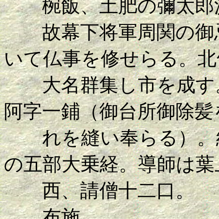
椀飯、土肥の彌太郎
故幕下将軍周関の御忌
いて仏事を修せらる。北
大名群集し市を成す。
阿字一鋪（御台所御除髪
れを縫い奉らる）。経
の五部大乗経。導師は葉
西、請僧十二口。
布施