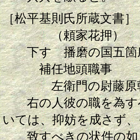
［松平基則氏所蔵文書］
（頼家花押）
下す 播磨の国五箇
補任地頭職事
左衛門の尉藤原
右の人彼の職を為すべ
いては、抑妨を成さず、
致すべきの状件の如