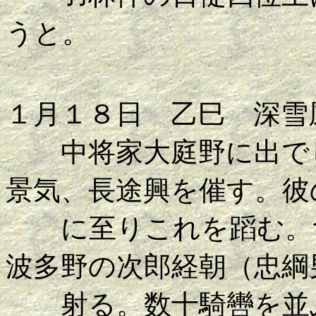
うと。
１月１８日 乙巳 深雪
中将家大庭野に出でし
景気、長途興を催す。彼
に至りこれを蹈む。禽
波多野の次郎経朝（忠綱
射る。数十騎轡を並ぶ