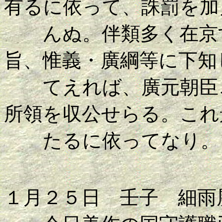
有るに依って、誅罰を加
んぬ。伴類多く在京す
旨、惟義・廣綱等に下知
てえれば、廣元朝臣こ
所領を収公せらる。これ
たるに依ってなり。
１月２５日 壬子 細雨