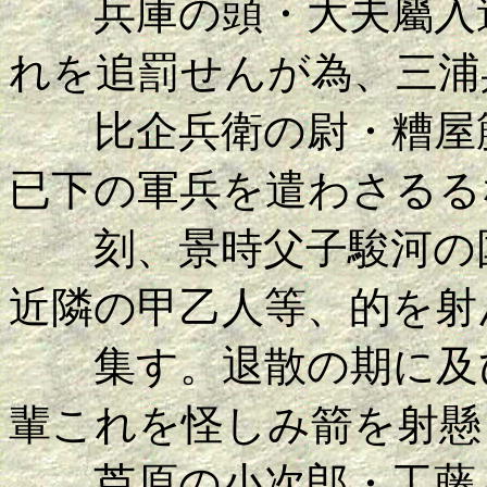
兵庫の頭・大夫屬入道
れを追罰せんが為、三浦
比企兵衛の尉・糟屋籐
已下の軍兵を遣わさるる
刻、景時父子駿河の国
近隣の甲乙人等、的を射
集す。退散の期に及び
輩これを怪しみ箭を射懸
芦原の小次郎・工藤八