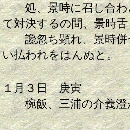
処、景時に召し合わさ
て対決するの間、景時舌
讒忽ち顕れ、景時併せ
い払われをはんぬと。
１月３日 庚寅
椀飯、三浦の介義澄