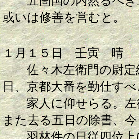
五箇国の内然るべき輩
或いは修善を営むと。
１月１５日 壬寅 晴
佐々木左衛門の尉定綱
日、京都大番を勤仕すべ
家人に仰せらる。左衛
また去る五日の除書、今
羽林件の日従四位上に