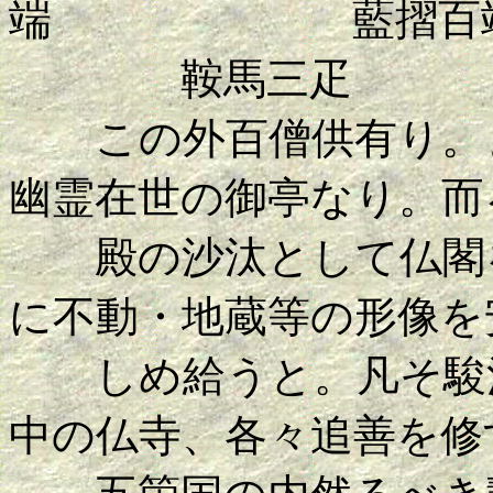
端 藍摺百
鞍馬三疋
この外百僧供有り。ま
幽霊在世の御亭なり。而
殿の沙汰として仏閣を
に不動・地蔵等の形像を
しめ給うと。凡そ駿河
中の仏寺、各々追善を修