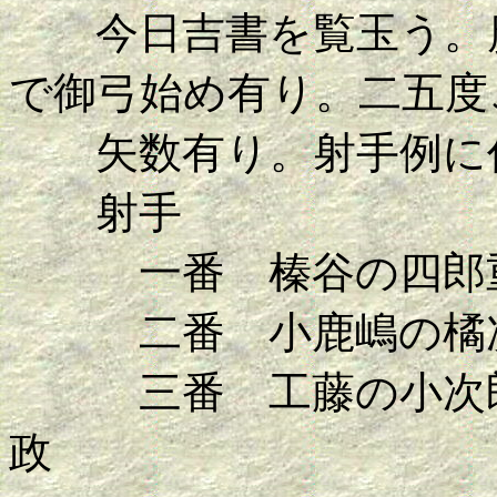
今日吉書を覧玉う。廣
で御弓始め有り。二五度
矢数有り。射手例に任
射手
一番 榛谷の四郎
二番 小鹿嶋の橘
三番 工藤の小次
政