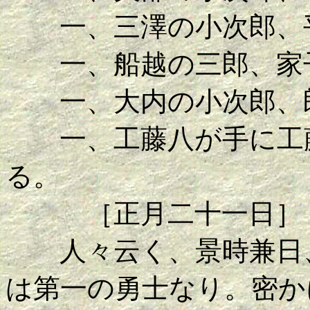
一、三澤の小次郎、平
一、船越の三郎、家子
一、大内の小次郎、郎
一、工藤八が手に工藤
る。
［正月二十一日］
人々云く、景時兼日、
は第一の勇士なり。密か