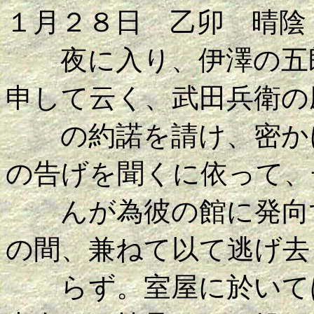
１月２８日 乙卯 晴陰
夜に入り、伊澤の五郎
申して云く、武田兵衛の
の約諾を請け、密かに
の告げを聞くに依って、
んが為彼の館に発向す
の間、兼ねて以て逃げ去
らず。室屋に於いては