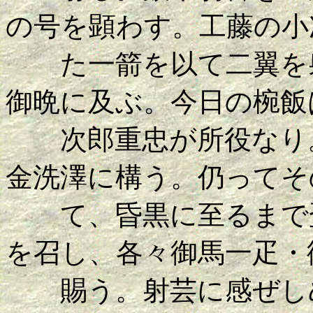
の号を顕わす。工藤の小
た一箭を以て二翼を射
御晩に及ぶ。今日の椀飯
次郎重忠が所役なり。
金洗澤に構う。仍ってそ
て、昏黒に至るまで盃
を召し、各々御馬一疋・
賜う。射芸に感ぜしめ