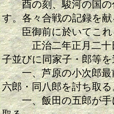
酉の刻、駿河の国の住
す。各々合戦の記録を献
臣御前に於いてこれを
正治二年正月二十日
子並びに同家子・郎等を
一、芦原の小次郎最前
六郎・同八郎を討ち取る
一、飯田の五郎が手に