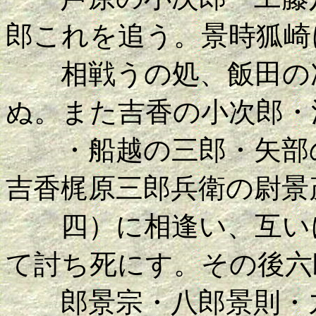
郎これを追う。景時狐崎
相戦うの処、飯田の次
ぬ。また吉香の小次郎・
・船越の三郎・矢部の
吉香梶原三郎兵衛の尉景
四）に相逢い、互いに
て討ち死にす。その後六
郎景宗・八郎景則・九