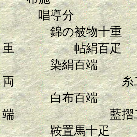
唱導分
錦の被物十重
重 帖絹百疋
染絹百端
両 糸二
白布百端 
端 藍摺二
鞍置馬十疋