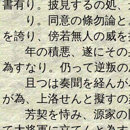
書有り。披見するの処、
り。同意の條勿論と。
を誇り、傍若無人の威を
年の積悪、遂にその身
為すなり。仍って逆叛の
且つは奏聞を経んが為
が為、上洛せんと擬すの
芳契を恃み、源家の旧
て大将軍に立てんと為す