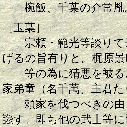
椀飯、千葉の介常胤
［玉葉］
宗頼・範光等談りて云
げるの旨有りと。梶原景
等の為に猜悪を被る。
家弟童（名千萬、主君た
頼家を伐つべきの由、
讒す。即ち他の武士等に