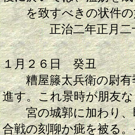
を致すべきの状件の
正治二年正月二十
１月２６日 癸丑
糟屋籐太兵衛の尉有季
進す。これ景時が朋友な
宮の城郭に加わり、即
合戦の刻聊か疵を被る。