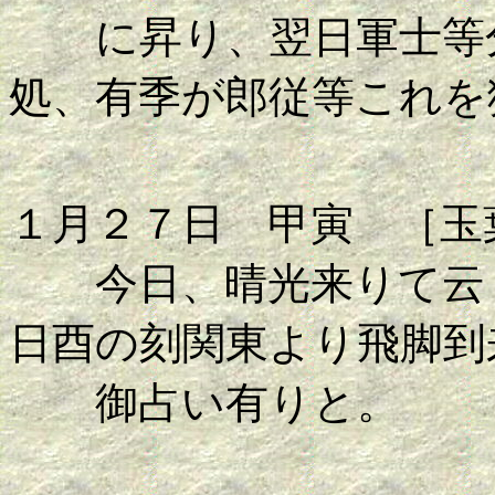
に昇り、翌日軍士等分
処、有季が郎従等これを
１月２７日 甲寅 ［玉
今日、晴光来りて云く
日酉の刻関東より飛脚到
御占い有りと。