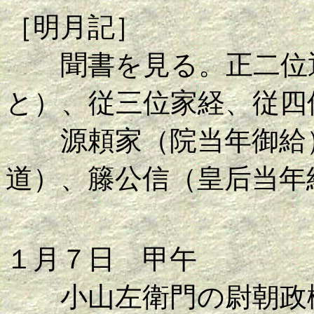
［明月記］
聞書を見る。正二位通
と）、従三位家経、従四
源頼家（院当年御給）
道）、籐公信（皇后当年
１月７日 甲午
小山左衛門の尉朝政