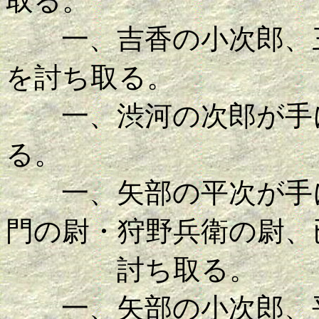
取る。
一、吉香の小次郎、三
を討ち取る。
一、渋河の次郎が手に
る。
一、矢部の平次が手に
門の尉・狩野兵衛の尉、
討ち取る。
一、矢部の小次郎、平