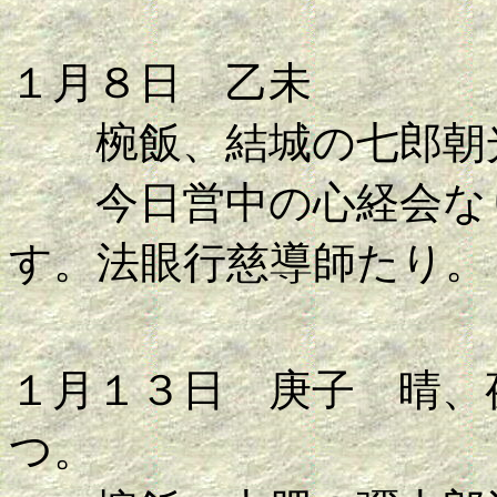
１月８日 乙未
椀飯、結城の七郎朝光
今日営中の心経会なり
す。法眼行慈導師たり。
１月１３日 庚子 晴、
つ。