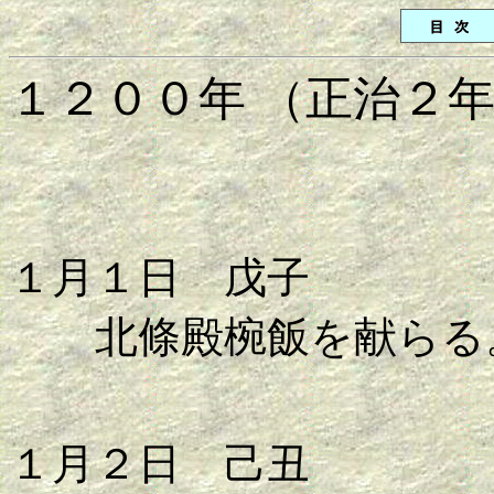
１２００年 （正治２
１月１日 戊子
北條殿椀飯を献らる
１月２日 己丑