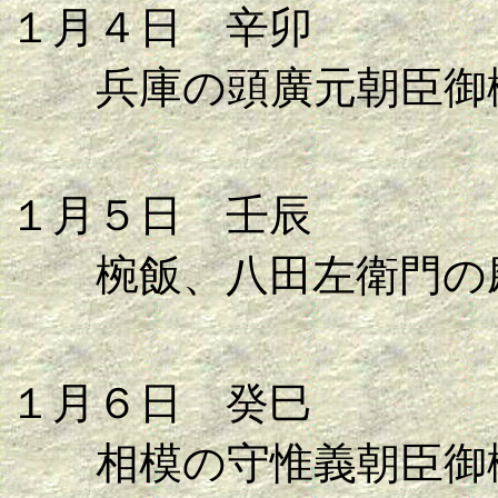
１月４日 辛卯
兵庫の頭廣元朝臣御
１月５日 壬辰
椀飯、八田左衛門の尉
１月６日 癸巳
相模の守惟義朝臣御