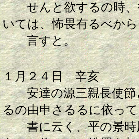
せんと欲するの時、彼
いては、怖畏有るべから
言すと。
１月２４日 辛亥
安達の源三親長使節と
るの由申さるるに依って
書に云く、平の景時用