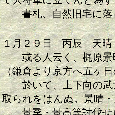
書札、自然旧宅に落
１月２９日 丙辰 天晴
或る人云く、梶原景時
（鎌倉より京方へ五ヶ日
於いて、上下向の武士
取られをはんぬ。景晴・
景季・景高等討伐せら