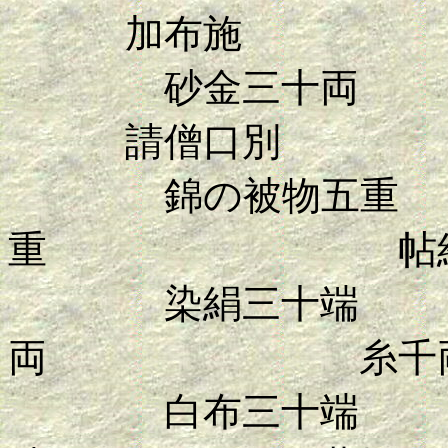
加布施
砂金三十両
請僧口別
錦の被物五
重 帖絹三
染絹三十端
両 糸千
白布三十端