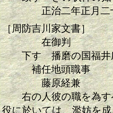
正治二年正月二十
［周防吉川家文書］
在御判
下す 播磨の国福井
補任地頭職事
藤原経兼
右の人彼の職を為すべ
役に於いては、濫妨を成