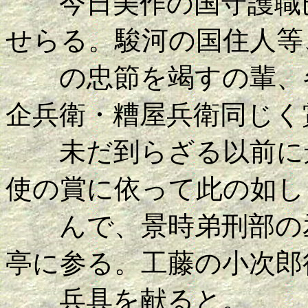
今日美作の国守護職已
せらる。駿河の国住人等
の忠節を竭すの輩、各
企兵衛・糟屋兵衛同じく
未だ到らざる以前に景
使の賞に依って此の如し
んで、景時弟刑部の丞
亭に参る。工藤の小次郎
兵具を献ると。