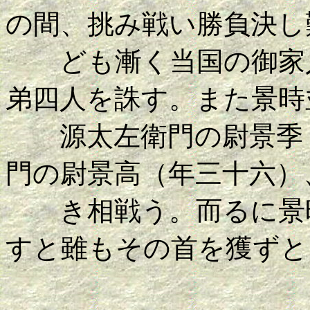
の間、挑み戦い勝負決し
ども漸く当国の御家人
弟四人を誅す。また景時
源太左衛門の尉景季（
門の尉景高（年三十六）
き相戦う。而るに景時
すと雖もその首を獲ずと