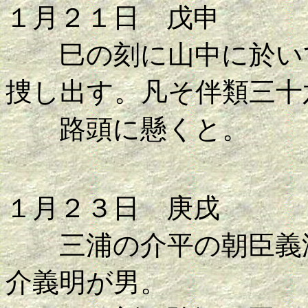
１月２１日 戊申
巳の刻に山中に於いて
捜し出す。凡そ伴類三十
路頭に懸くと。
１月２３日 庚戌
三浦の介平の朝臣義澄
介義明が男。