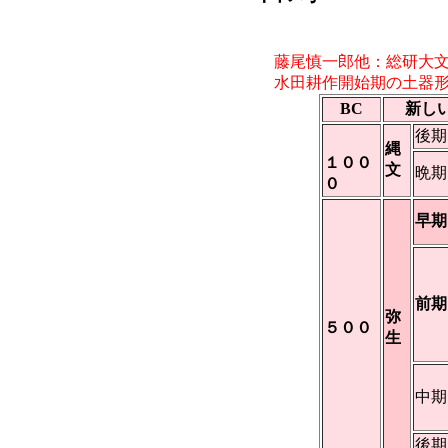
藤尾慎一郎他：総研大
水田耕作開始期の土器形
BC
新し
後期
縄
１００
文
晩期
０
早期
前
弥
５００
生
中期
後期