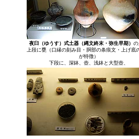
夜臼（ゆうす）式土器（縄文終末・弥生早期）
の
上段に甕（口縁の刻み目・胴部の条痕文・上げ底
が特徴）
下段に、深鉢、壺、浅鉢と大型壺、