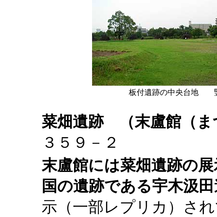
板付遺跡の中央台地 
菜畑遺跡
（末盧館（ま
３５９－２
末盧館には菜畑遺跡の展
国の遺跡である宇木汲田
示（一部レプリカ）され