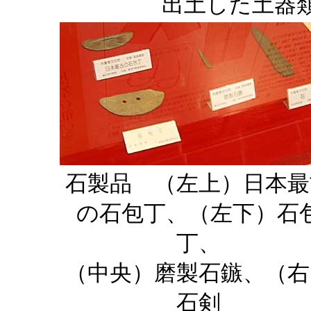
出土した土器
石製品 （左上）日本最
の石包丁、（左下）石
丁、
（中央）磨製石鏃、（右
石剣