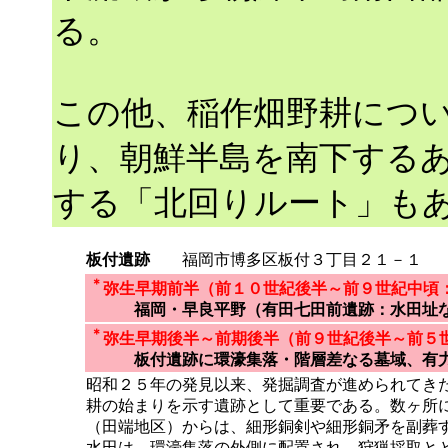
る。
この他、稲作畑野耕につ
り、朝鮮半島を南下する
する「北回りルート」も
板付遺跡
福岡市博多区板付３丁目２１－１
＊
弥生早期前半（前１０世紀後半～前９世紀中頃
福岡・早良平野（有田七田前遺跡：水田址
＊
弥生早期後半～前期後半（前９世紀後半～前５
板付遺跡に環濠集落・階層差なる墓域、有
昭和２５年の発見以来、発掘調査が進められてき
耕の始まりを示す遺跡として重要である。数ヶ所
（田端地区）からは、細形銅剣や細形銅矛を副葬
水田は、環濠集落の外側に配置され、狩猟採取と