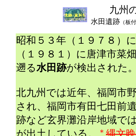
九州
水田遺跡
（板
昭和５３年（１９７８）
（１９８１）に唐津市菜
遡る
水田跡
が検出された
北九州では近年、福岡市
され、福岡市有田七田前
跡など玄界灘沿岸地域で
＊
が出土している。
縄文