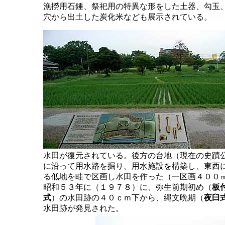
漁撈用石錘、祭祀用の特異な形をした土器、勾玉
穴から出土した炭化米なども展示されている。
水田が復元されている。後方の台地（現在の史蹟
に沿って用水路を掘り、用水施設を構築し、東西
る低地を畦で区画し水田を作った（一区画４００
昭和５３年に（１９７８）に、弥生前期初め（
板付
式
）の水田跡の４０ｃｍ下から、縄文晩期（
夜臼
水田跡が発見された。