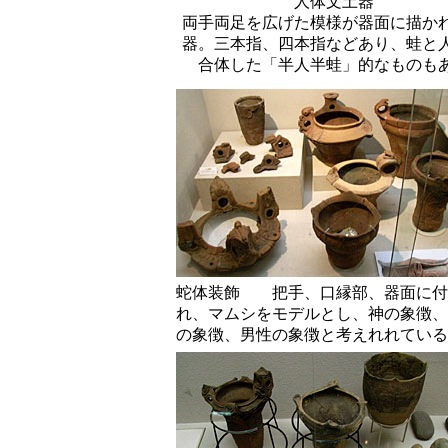
人体文土器
両手両足を広げた模様が器面に描か
器。三本指、四本指などあり、蛙と
合体した「半人半蛙」的なものも
蛇体装飾 把手、口縁部、器面に付
れ、マムシをモデルとし、神の象徴、
の象徴、男性の象徴と考えれれている