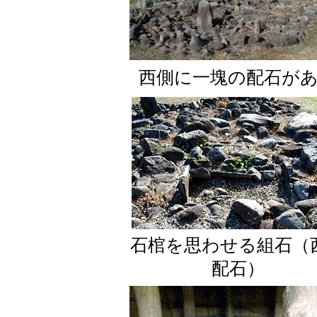
西側に一塊の配石が
石棺を思わせる組石（
配石）