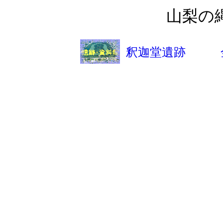
山梨の
釈迦堂遺跡