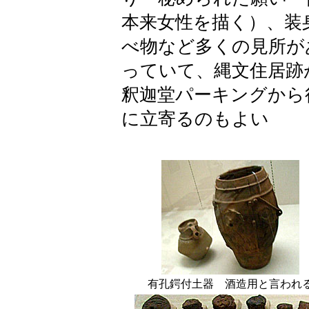
本来女性を描く）、装
べ物など多くの見所が
っていて、縄文住居跡
釈迦堂パーキングから
に立寄るのもよい
有孔鍔付土器 酒造用と言われ