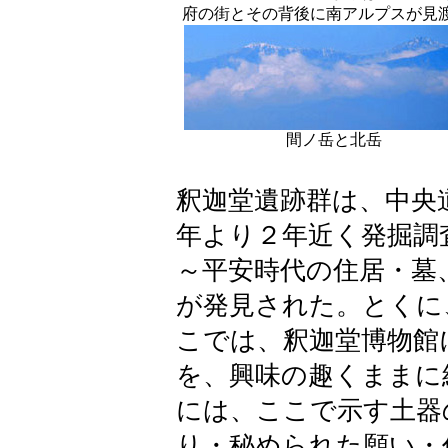
府の街とその背後に南アルプスが見
間ノ岳と北岳
釈迦堂遺跡群は、中央
年より２年近く発掘調
～平安時代の住居・墓
が発見された。とくに
こでは、釈迦堂博物館
を、興味の趣くままに
には、ここで示す土器
り・秘められた願い・