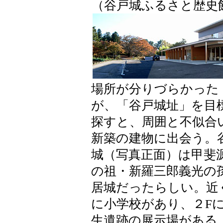
（谷戸城ふるさと歴史
場所が分りづらかった
が、「谷戸城址」を目
探すと、周囲と不似合
新築の建物に出会う。
城（写真正面）は甲斐
の祖・新羅三郎義光の
居城だったらしい。近
に小学校があり、２F
生遺跡の展示場がある