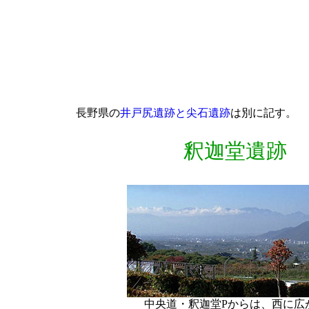
長野県の
井戸尻遺跡と尖石遺跡
は別に記す。
釈迦堂遺跡
中央道・釈迦堂Pからは、西に広