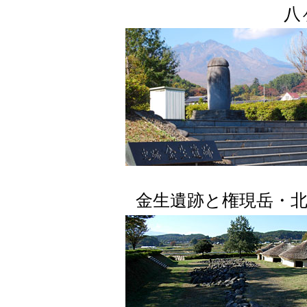
八
金生遺跡と権現岳・