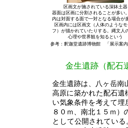
区画文が施されている深鉢土器
器面は区画に分割されることが多い
内は対面する面で一対となる場合が
区画内には区画文（人体のようなモ
フ）が描かれていたりする。縄文人
心理や世界観を知るという
参考：釈迦堂遺跡博物館 「展示案内
金生遺跡
（配石
金生遺跡は、八ヶ岳南
高原に築かれた配石遺
い気象条件を考えて埋
８０ｍ、南北１５ｍ）
として公開されている