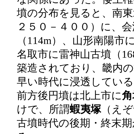
墳の分布を見ると、南東
２５０－４００）に、会
（114m）、山形南陽市
名取市に雷神山古墳（1
築造されており、畿内の
早い時代に浸透している
前方後円墳は北上市に
角
けで、所謂
蝦夷塚
（えぞ
古墳時代の後期・終末期