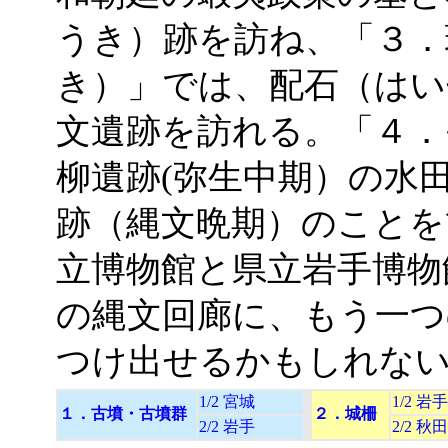
うき）跡を訪ね、「３．
き）」では、配石（はい
文遺跡を訪れる。「４．
柳遺跡(弥生中期）の水
跡（縄文晩期）のことを
立博物館と県立岩手博物
の縄文回廊に、もう一つ
つけ出せるかもしれな
1/2 宮城
1/2 岩手
１．古墳・古墳群
２．
城柵
2/2 岩手
2/2 秋田