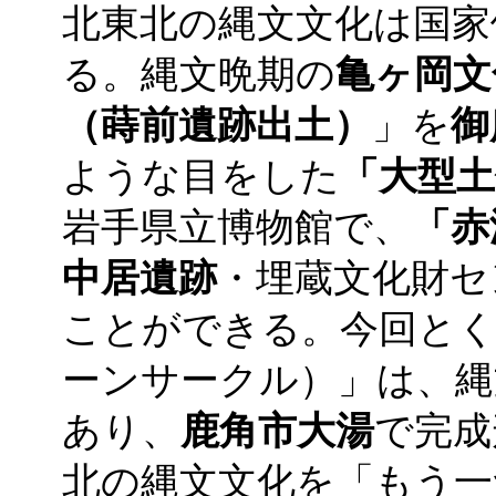
北東北の縄文文化は国家
る。縄文晩期の
亀ヶ岡文
（蒔前遺跡出土）
」を
御
ような目をした
「大型土
岩手県立博物館で、
「赤
中居遺跡
・埋蔵文化財セ
ことができる。今回とく
ーンサークル）」は、縄
あり、
鹿角市大湯
で完成
北の縄文文化を「もう一