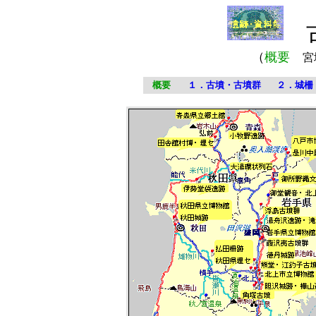
（
概要
宮
概要
１．古墳・古墳群
２．城柵