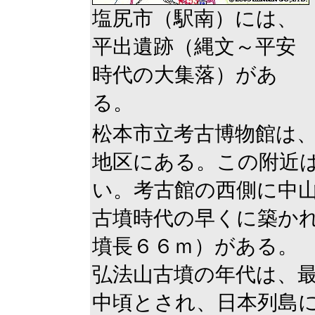
塩尻市（駅南）には、
平出遺跡（縄文～平安
時代の大集落）があ
る。
松本市立考古博物館は
地区にある。この附近
い。考古館の西側に中
古墳時代の早くに築か
墳長６６ｍ）がある。
弘法山古墳の年代は、
中頃とされ、日本列島