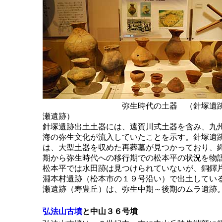
弥生時代の土器 （針塚遺跡
瀬遺跡）
針塚遺跡出土土器には、遠賀川式土器を含み、九
海の弥生文化が流入していたことを示す。針塚遺
は、大型土器を収めた再葬墓が見つかっており、
期から弥生時代への移行期での松本平の状況を物
松本平では水田跡は見つけられていないが、銅鐸
淵本村遺跡（松本市の１９号沿い）で出土してい
瀬遺跡（寿豊丘）は、弥生中期～後期のムラ遺跡
弘法山古墳
と中山３６号墳