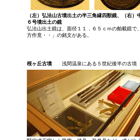
（左）弘法山古墳出土の半三角縁四獣鏡、（右）
６号墳出土の鏡
弘法山出土鏡は、面径１１．６５ｃｍの舶載鏡で
方作竟・・」の銘文がある。
桜ヶ丘古墳
浅間温泉にある５世紀後半の古墳