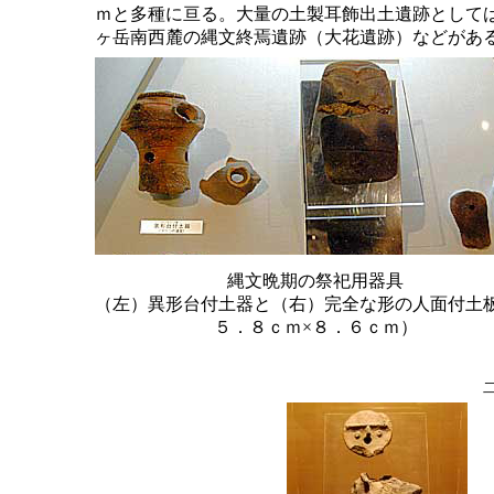
ｍと多種に亘る。大量の土製耳飾出土遺跡として
ヶ岳南西麓の縄文終焉遺跡（大花遺跡）などがあ
縄文晩期の祭祀用器具
（左）異形台付土器と（右）完全な形の人面付土
５．８ｃｍ×８．６ｃｍ）