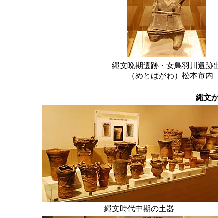
縄文晩期遺跡・女鳥羽川遺跡
（めとばがわ）松本市内
縄文
縄文時代中期の土器