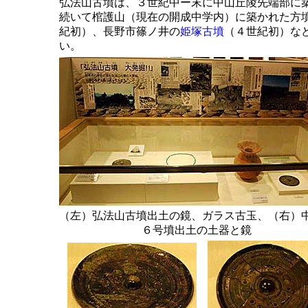
弘法山古墳は、３世紀中ー末に中山丘陵先端部に
続いて棺護山（現在の開成中学内）に築かれた方
紀初）、長野市篠ノ井の
姫塚古墳
（４世紀初）な
い。
（左）弘法山古墳出土の鏡、ガラス古玉、（右）
６号墳出土の土器と鏡