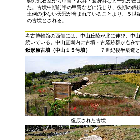
竪穴式石室から甲冑・武具・装身具など一式が出
た。古墳中期前半の甲冑などに混じり、後期の鉄
土例の少ない天冠が含まれていることより、５世
の古墳とされる。
考古博物館の西側には、中山丘陵が北に伸び、中
続いている。中山霊園内に古墳・古窯跡群が点在
鍬形原古墳（中山１５号墳）
７世紀後半築造
復原された古墳