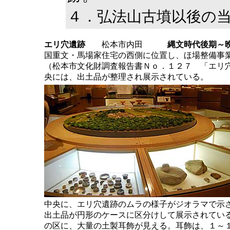
４．弘法山古墳以後の
エリ穴遺跡
松本市内田
縄文時代後期～
国重文・馬場家住宅の西側に位置し、ほ場整備事
（松本市文化財調査報告書Ｎｏ．１２７ 「エリ
央には、出土品が整理され展示されている。
中央に、エリ穴遺跡のムラの様子がジオラマで示
出土品が円形のケースに区分けして展示されてい
の区に、大量の土製耳飾が見える。耳飾は、１～