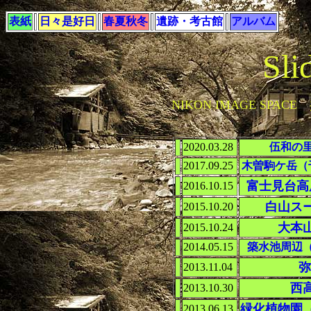
表紙
日々是好日
春夏秋冬
遺跡・考古館
アルバム
Sli
NIKON IMAGE SP
2020.03.28
伍和の
2017.09.25
木曽駒ケ岳（
富士見台高
2016.10.15
白山ス
2015.10.20
大本
2015.10.24
2014.05.15
築水池周辺
弥
2013.11.04
西
2013.10.30
緑化植物園
2013.06.13