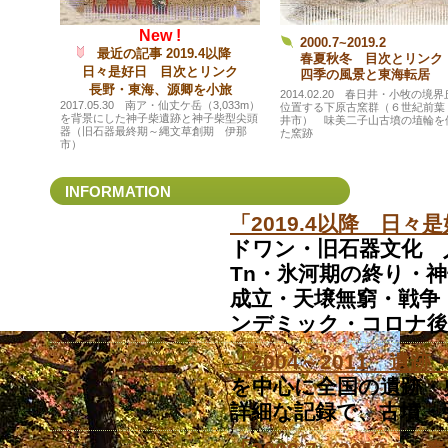
New !
2000.7~2019.2
最近の記事 2019.4以降
春夏秋冬 目次とリンク
日々是好日 目次とリンク
四季の風景と東海転居
長野・東海、源卿を小旅
2014.02.20 春日井・小牧の境
2017.05.30 南ア・仙丈ケ岳（3,033m）
位置する下原古窯群（６世紀前葉
を背景にした神子柴遺跡と神子柴型尖頭
井市） 味美二子山古墳の埴輪を
器（旧石器最終期～縄文草創期 伊那
た窯跡
市）
INFORMATION
「2019.4以降 日々
ドワン・旧石器文化 
Tn・氷河期の終り・
成立・天壌
無窮・戦争
ンデミック・コロナ後
「2004～2011 遺
を中心に全国の遺跡・
詳細な記録で、古墳