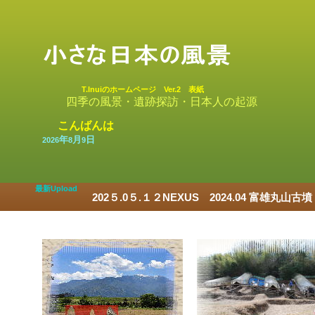
T.Inuiのホームページ Ver.2 表紙
四季の風景・遺跡探訪・日本人の起源
こんばんは
年
月
日
2026
8
9
最新Upload
202５.0５.１２NEXUS 2024.04 富雄丸山古墳 0