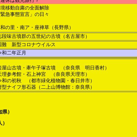
連休は観光旅行？
境移動自粛の全面解除
緊急事態宣言」の日々
和の里・南ア・座禅草（長野県）
段味古墳群の五世紀の古墳（名古屋市）
難 新型コロナウイルス
令和二年正月
屋山古墳・牽午子塚古墳 （奈良県 明日香村）
理参考館・石上神宮 （奈良県天理市）
和の初秋 （都市緑化植物園・春日井市）
府型ナイフ形石器（二上山博物館：奈良県）
知県）
人）