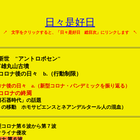
日々是好日
↗ 文字をクリックすると、「日々是好日 総目次」にリンクします ↖
人新世
"アントロポセン
"
富雄丸山古墳
コロナ後の日々 b.（行動制限）
ナ後の日々 a.（新型コロナ・パンデミックを振り返る）
コロナの終焉
旧石器時代」の話題
トの移動 ホモサピエンスとネアンデルタール人の混血）
型コロナ第６波から第７波
クライナ侵攻
ナ 第６波