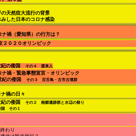
平の天然痘大流行の背景
休みした日本のコロナ感染
ロナ禍（愛知県）の行方は？
京２０２０オリンピック
世紀の倭国
その４ 渡来人
ロナ禍・緊急事態宣言・オリンピック
五世紀の倭国
その３ 百舌鳥・古市古墳群
ロナ禍の日々
世紀の倭国
その２ 南郷遺跡群と水辺の祭り
の倭国
その１
邪
の終わり