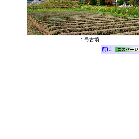
１号古墳
前に