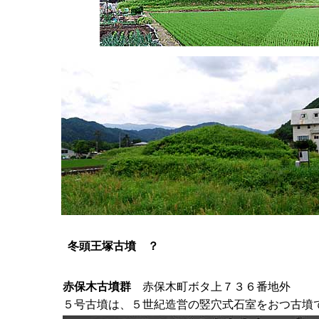
冬頭王塚古墳 ？
赤保木古墳群
赤保木町ボタ上７３６番地外
５号古墳は、５世紀造営の竪穴式石室をおつ古墳