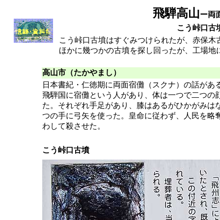
飛騨高山
ー両
こう峠口古
こう峠口古墳はすぐみつけられたが、赤保木
ほかに幾つかの古墳を探し回ったが、工場地
高山市（たかやまし）
日本書紀・仁徳期に両面宿儺（スクナ）の話があ
飛騨国に宿儺という人があり、体は一つで二つの
た。それぞれ手足があり、膝はあるがひかがみは
つの手に弓矢を使った。皇命に従わず、人民を略
わして殺させた。
こう峠口古墳