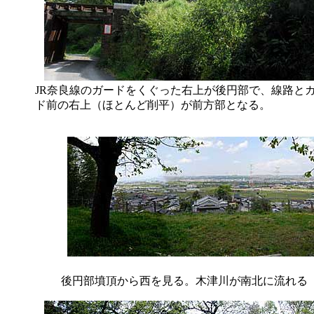
JR奈良線のガードをくぐった右上が後円部で、線路と
ド前の右上（ほとんど削平）が前方部となる。
後円部墳頂から西を見る。木津川が南北に流れる