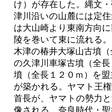
け）が存在した。縄文・
津川沿いの山麓には定住
は大山崎より東南方向に
陵を巻いて東に流れる。
木津の椿井大塚山古墳（
の久津川車塚古墳（全長
墳（全長１２０ｍ）を盟
が築かれる。ヤマト王権
首長が、ヤマトの勢力と
像される。奈良時代・聖