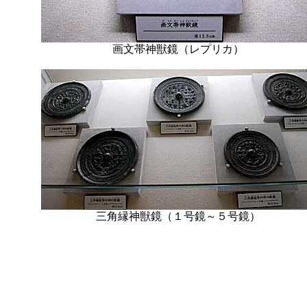
画文帯神獣鏡（レプリカ）
三角縁神獣鏡（１号鏡～５号鏡）