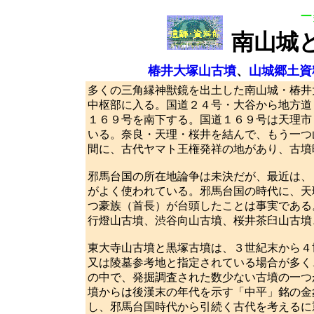
ー
南山城
椿井大塚山古墳
、
山城郷土資
多くの三角縁神獣鏡を出土した南山城・椿井
中枢部に入る。国道２４号・大谷から地方道
１６９号を南下する。国道１６９号は天理市
いる。奈良・天理・桜井を結んで、もう一つ
間に、古代ヤマト王権発祥の地があり、古墳
邪馬台国の所在地論争は未決だが、最近は、
がよく使われている。邪馬台国の時代に、天
つ豪族（首長）が台頭したことは事実である
行燈山古墳、渋谷向山古墳、桜井茶臼山古墳
東大寺山古墳と黒塚古墳は、３世紀末から４
又は陵墓参考地と指定されている場合が多く
の中で、発掘調査された数少ない古墳の一つ
墳からは後漢末の年代を示す「中平」銘の金
し、邪馬台国時代から引続く古代を考えるに