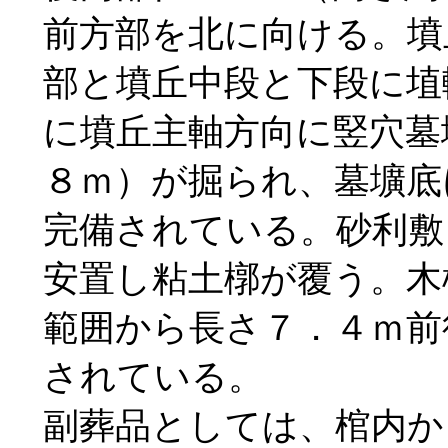
前方部を北に向ける。墳
部と墳丘中段と下段に埴
に墳丘主軸方向に竪穴墓
８ｍ）が掘られ、墓壙底
完備されている。砂利敷
安置し粘土槨が覆う。木
範囲から長さ７．４ｍ前
されている。
副葬品としては、棺内か