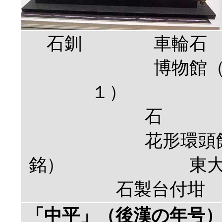
石釧 車
博物館
１）
花形環頭飾金象
銘） 東大寺山
石製台付
「中平」（後漢の年号