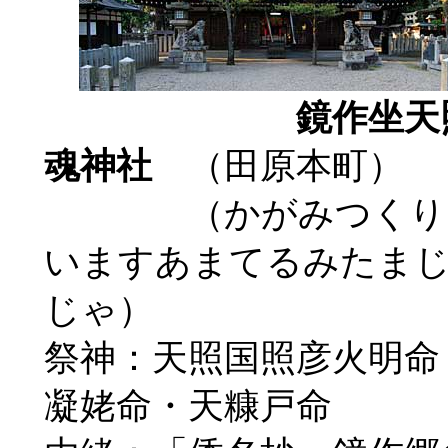
鏡作坐天
魂神社
（田原本町）
（かがみつくり
いますあまてるみたま
じゃ）
祭神：天照国照彦火明命
凝姥命・天糠戸命