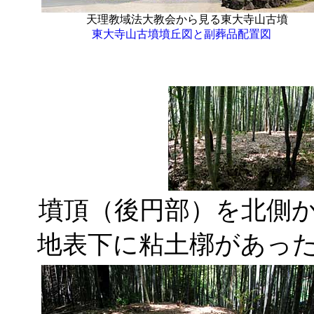
天理教域法大教会から見る東大寺山古墳
東大寺山古墳墳丘図と副葬品配置図
墳頂（後円部）を北側
地表下に粘土槨があっ