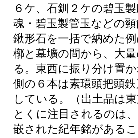
６ケ、石釧２ケの碧玉製
魂・碧玉製管玉などの頸
鍬形石を一括で納めた例
槨と墓壙の間から、大量
る。東西に振り分け置か
側の６本は素環頭把頭鉄
している。（出土品は東
とくに注目されるのは、
嵌された紀年銘があるこ