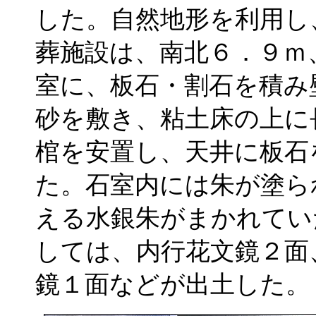
した。自然地形を利用し
葬施設は、南北６．９ｍ
室に、板石・割石を積み
砂を敷き、粘土床の上に
棺を安置し、天井に板石
た。石室内には朱が塗ら
える水銀朱がまかれてい
しては、内行花文鏡２面
鏡１面などが出土した。