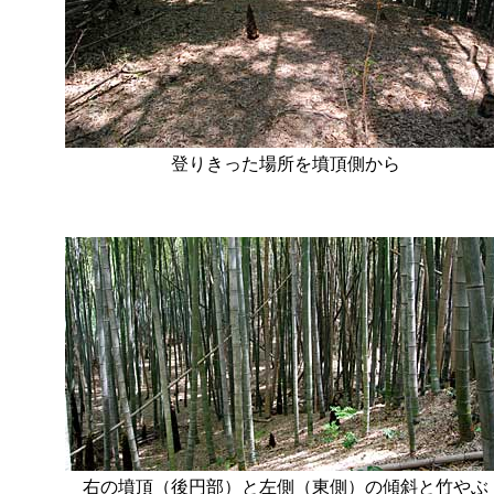
登りきった場所を墳頂側から
右の墳頂（後円部）と左側（東側）の傾斜と竹やぶ