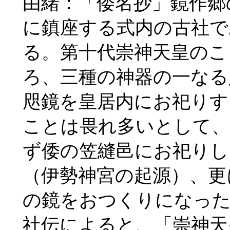
由緒：「倭名抄」鏡作郷
に鎮座する式内の古社で
る。第十代崇神天皇のこ
ろ、三種の神器の一なる
咫鏡を皇居内にお祀りす
ことは畏れ多いとして
ず倭の笠縫邑にお祀りし
（伊勢神宮の起源）、更
の鏡をおつくりになっ
社伝によると、「崇神天