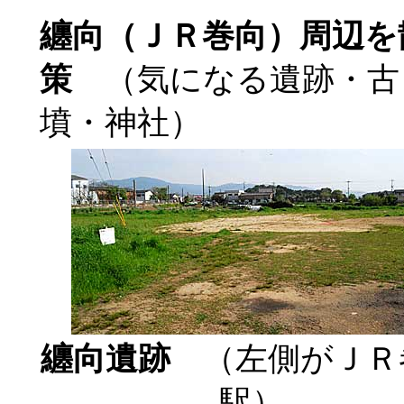
纏
向（ＪＲ巻向）周辺を
策
（気になる遺跡・古
墳・神社）
纏向遺跡
（左側がＪＲ
駅）