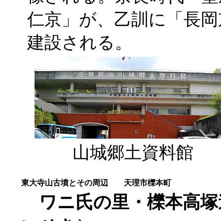
仁京」が、乙訓に「長岡
建設される。
山城郷土資料館
東大寺山古墳とその周辺
天理市櫟本町
ワニ氏の里・櫟本高塚