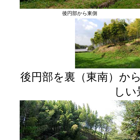
後円部から東側
後円部を裏（東南）か
しい