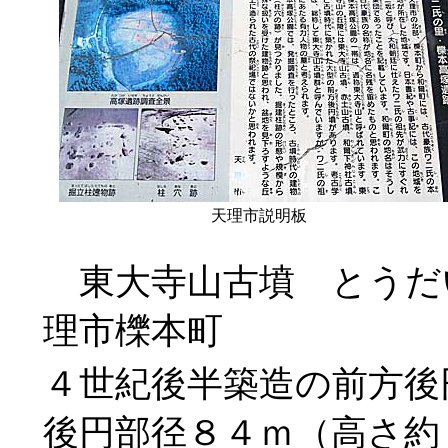
天理市説明板
東大寺山古墳 とうだ
理市櫟本町
４世紀後半築造の前方後
後円部径８４ｍ（高さ約