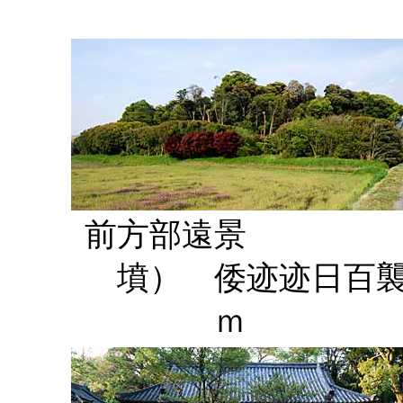
前方部遠
墳） 倭迹迹日百
ｍ 