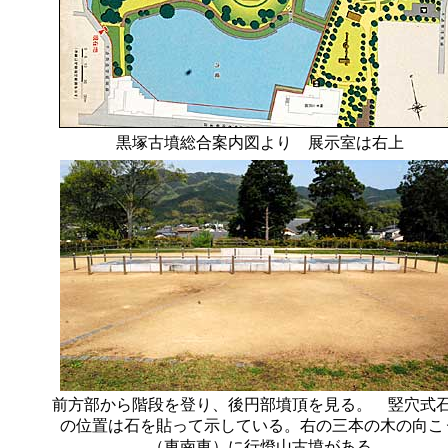
黒塚古墳総合案内図より 展示室は右上
前方部から階段を登り、後円部墳頂を見る。 竪穴式
の位置は石を貼って示している。右の三本の木の向こ
（東南東）に行燈山古墳がある