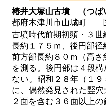
椿井大塚山古墳
（つば
都府木津川市山城町 
古墳時代前期初頭・３世
長約１７５ｍ、後円部径
前方部長約８０ｍ（高さ
を測る。後円部は４段構
ない。昭和２８年（１９
に、偶然発見された竪穴
２面を含む３６面以上の