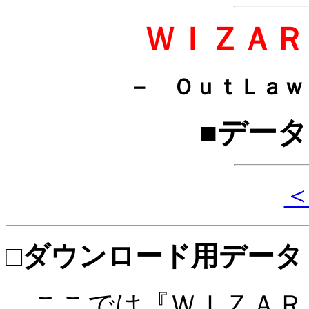
ＷＩＺＡＲ
－ ＯｕｔＬａｗ
■デー
□ダウンロード用データ
ここでは『ＷＩＺＡＲ