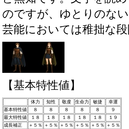
のですが、ゆとりのない
芸能においては稚拙な段
【基本特性値】
体力
知性
敬虔
生命力
敏捷
幸運
基本特性値
８
８
８
８
８
９
最大特性値
１８
１８
１８
１８
１８
１９
成長補正
＋５％
＋５％
＋５％
＋５％
＋５％
＋５％