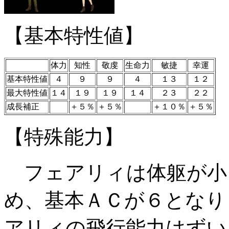
【基本特性値】
体力
知性
敬虔
生命力
敏捷
幸運
基本特性値
４
９
９
４
１３
１２
最大特性値
１４
１９
１９
１４
２３
２２
成長補正
＋５％
＋５％
＋１０％
＋５％
【特殊能力】
フェアリィは体躯が小
め、基本ＡＣが６となり
アリィの飛行能力はずい