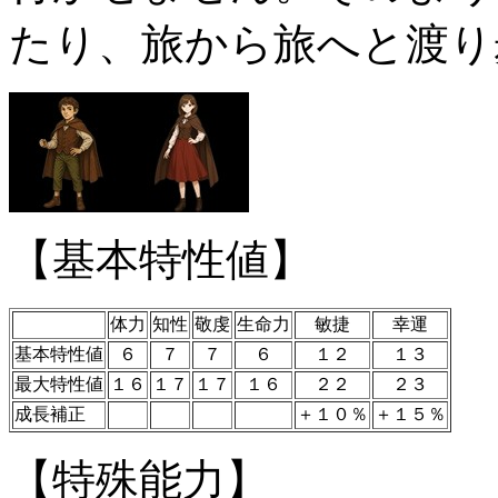
たり、旅から旅へと渡り
【基本特性値】
体力
知性
敬虔
生命力
敏捷
幸運
基本特性値
６
７
７
６
１２
１３
最大特性値
１６
１７
１７
１６
２２
２３
成長補正
＋１０％
＋１５％
【特殊能力】