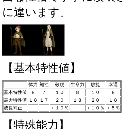
に違います。
【基本特性値】
体力
知性
敬虔
生命力
敏捷
幸運
基本特性値
８
７
１０
８
１０
８
最大特性値
１８
１７
２０
１８
２０
１８
成長補正
＋１０％
＋１０％
＋５％
【特殊能力】