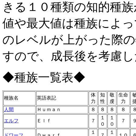
きる１０種類の知的種族
値や最大値は種族によっ
のレベルが上がった際の
すので、成長後を考慮し
◆種族一覧表◆
体
知
敬
生命
種族名
英語表記
力
性
虔
力
人間
Ｈｕｍａｎ
８
８
８
８
１
１
エルフ
Ｅｌｆ
７
７
０
０
１
１
ドワーフ
Ｄｗａｒｆ
７
１０