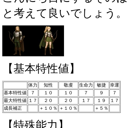
と考えて良いでしょう。
【基本特性値】
体力
知性
敬虔
生命力
敏捷
幸運
基本特性値
７
１０
１０
７
９
７
最大特性値
１７
２０
２０
１７
１９
１７
成長補正
＋１０％
＋１０％
＋５％
【特殊能力】