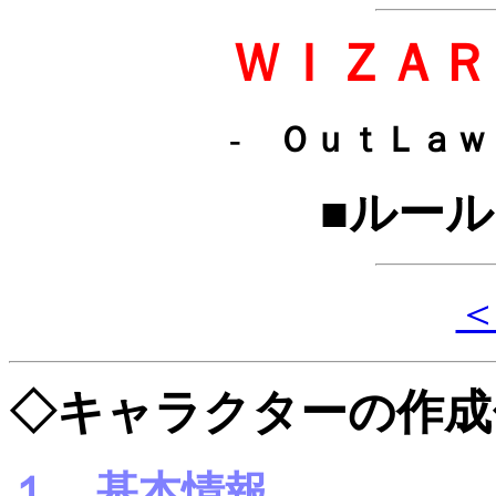
ＷＩＺＡＲ
- ＯｕｔＬａｗ
■ルー
◇キャラクターの作成
１．基本情報