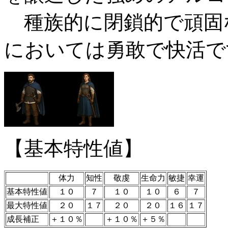
種族的に閉鎖的で頑固
においては勇敢で快活で
【基本特性値】
体力
知性
敬虔
生命力
敏捷
幸運
基本特性値
１０
７
１０
１０
６
７
最大特性値
２０
１７
２０
２０
１６
１７
成長補正
＋１０％
＋１０％
＋５％