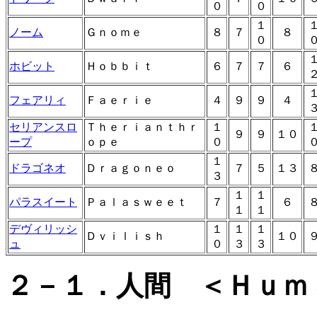
０
０
１
ノーム
Ｇｎｏｍｅ
８
７
８
０
ホビット
Ｈｏｂｂｉｔ
６
７
７
６
フェアリィ
Ｆａｅｒｉｅ
４
９
９
４
セリアンスロ
Ｔｈｅｒｉａｎｔｈｒ
１
９
９
１０
ープ
ｏｐｅ
０
１
ドラゴネオ
Ｄｒａｇｏｎｅｏ
７
５
１３
３
１
１
パラスイート
Ｐａｌａｓｗｅｅｔ
７
６
１
１
デヴィリッシ
１
１
１
Ｄｖｉｌｉｓｈ
１０
ュ
０
３
３
２－１．人間 ＜Ｈｕｍ