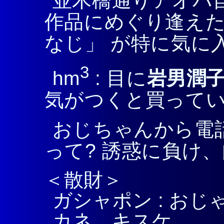
並木橋通りアオバ自
作品にめぐり逢えた
なじ」 が特に気に
3
hm
: 目に
岩男潤
気がつくと買って
おじちゃんから電
って? 誘惑に負け
＜散財＞
ガシャポン : おじ
カネ、キスケ