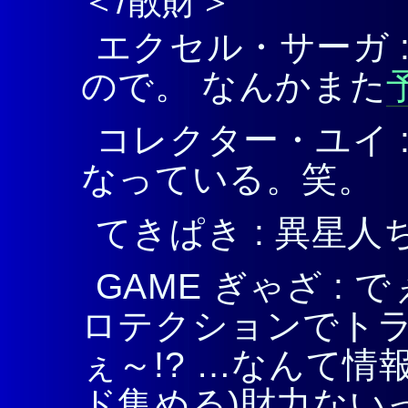
＜/散財＞
エクセル・サーガ 
ので。 なんかまた
コレクター・ユイ 
なっている。笑。
てきぱき : 異星
GAME ぎゃざ :
ロテクションでト
ぇ～!? …なんて
ド集める)財力ない