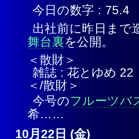
今日の数字 : 75.4
出社前に昨日まで
舞台裏
を公開。
＜散財＞
雑誌 : 花とゆめ 22
＜/散財＞
今号の
フルーツバ
希……
10月22日 (金)