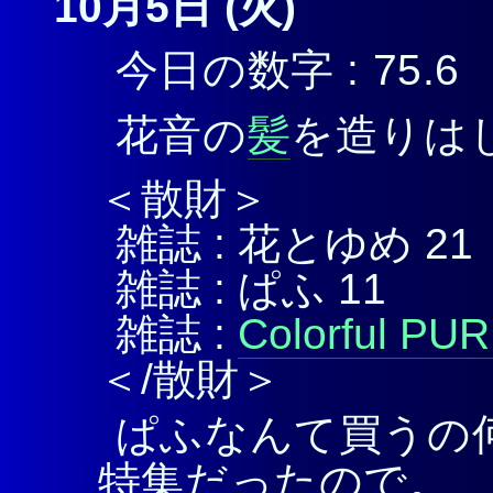
10月5日 (火)
今日の数字 : 75.6
花音の
髪
を造りは
＜散財＞
雑誌 : 花とゆめ 21
雑誌 : ぱふ 11
雑誌 :
Colorful PU
＜/散財＞
ぱふなんて買うの
特集だったので。