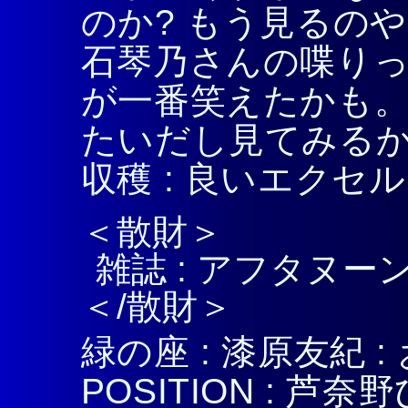
のか? もう見るの
石琴乃さんの喋り
が一番笑えたかも。
たいだし見てみる
収穫 : 良いエクセル
＜散財＞
雑誌 : アフタヌーン
＜/散財＞
緑の座 : 漆原友紀 :
POSITION : 芦奈