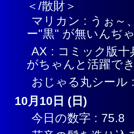
＜/散財＞
マリカン : うぉ～
ー"黒" が無いんぢゃ～
AX : コミック
がちゃんと活躍で
おじゃる丸シール : 2,4
10月10日 (日)
今日の数字 : 75.8