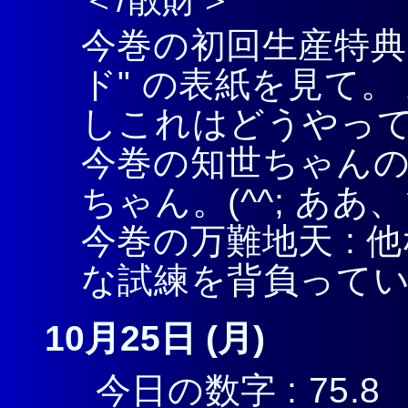
今巻の初回生産特典 
ド" の表紙を見て
しこれはどうやっ
今巻の知世ちゃんの
ちゃん。(^^; ああ
今巻の万難地天 :
な試練を背負って
10月25日 (月)
今日の数字 : 75.8