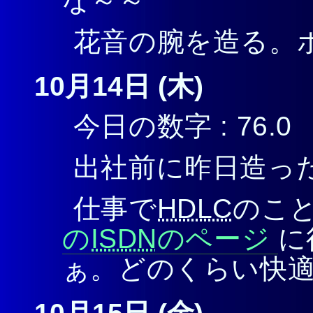
な～～
花音の腕を造る。
10月14日 (木)
今日の数字 : 76.0
出社前に昨日造っ
仕事で
HDLC
のこ
の
ISDN
のページ
に
ぁ。どのくらい快