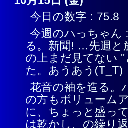
10月15日 (金)
今日の数字 : 75.8
今週のハっちゃん 
る。新聞! …先週
の上まだ見てない "
た。あうあう(T_T)
花音の袖を造る。
の方もボリュームア
に、ちょっと盛っ
は乾かし、の繰り