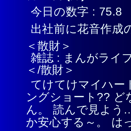
今日の数字 : 75.8
出社前に花音作成
＜散財＞
雑誌 : まんがライフ
＜/散財＞
てけてけマイハート
ングショート?? 
ん。 読んで見よう
か安心する～。 はっ、