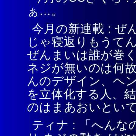
ぁ…。
今月の新連載 : ぜ
じゃ寝返りもうてん
ぜんまいは誰が巻く
ネジが無いのは何故
んのデザイン、ヘン
を立体化する人、結
のはまあおいとい
ティナ : 「へんな