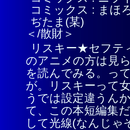
コミックス : まほろ
ぢたま(某)
＜/散財＞
リスキー★セフティ
のアニメの方は見ら
を読んでみる。っ
が。リスキーって女
うでは設定違うんか
て、この本短編集だ
して光線(なんじゃ