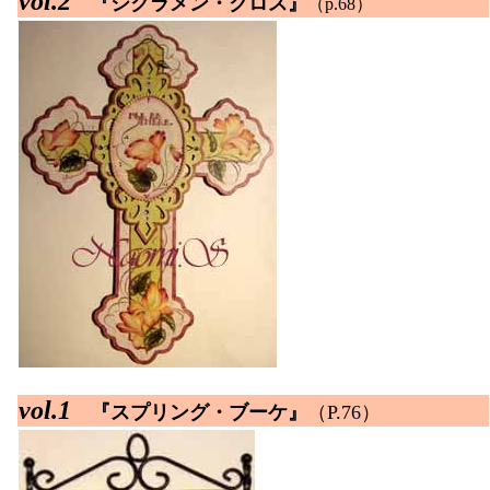
vol.2
『シクラメン・クロス』
（p.68）
vol.1
『スプリング・ブーケ』
（P.76）