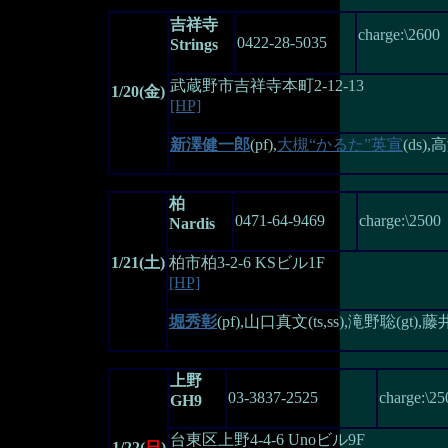
吉祥寺
charge:\2600
0422-28-5035
Strings
武蔵野市吉祥寺本町2-12-13
1/20(金)
[HP]
新澤健一郎
(pf),
大槻“かるた”英宣
(ds),
柏
0471-64-9469
charge:\2500
Nardis
1/21(土)
柏市柏3-2-6 KSビル1F
[HP]
堀秀彰
(pf),山口真文(ts,ss),滝野聡(gt),
上野
03-3837-2525
charge:\25
GH9
台東区上野4-4-6 Unoビル9F
1/22(
日
)