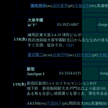
藤陵雅裕
(as),
福田重男
(pf),
安藤正則
(ds),高瀬裕
大泉学園
03-3925-6867
charge
in"F"
練馬区東大泉3-4-19 津田ビル3F
1/18(水)
西武池袋線大泉学園駅北口から右ななめの道
すぐ左側。徒歩５分。
[HP]
音川英二
(ts,ss),
佐藤芳明
(acc),
田中信正
(pf),
安藤
新宿
03-3354-0335
charg
JazzSpot J
新宿区新宿5-1-1 ロイヤルマンションB1F
1/19(木)
地下鉄 新宿御苑駅大木戸門出口より徒歩5分
ある角を左折し靖国通りを渡り左、厚生年金会
AKEMI(vo),
守屋純子
(pf),岡田佳大(ds),高瀬裕(b)