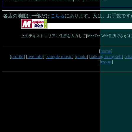
各店の地図は一部だけ
こちら
にあります。叉は、お手数ですが、
上のテキストエリアに住所を入力して[MapFan Web住所でさ
[
home
]
[
profile
] [
live info
] [
sample music
] [
photo
] [
talking to myself
] [
cha
[
lesson
]