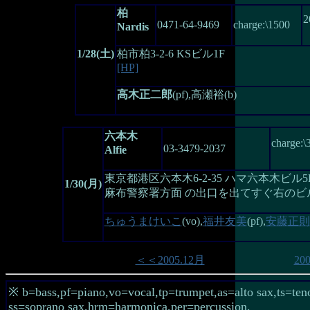
柏
2
0471-64-9469
charge:\1500
Nardis
1/28(土)
柏市柏3-2-6 KSビル1F
[HP]
高木正二郎
(pf),高瀬裕(b)
六本木
charge:\
03-3479-2037
Alfie
東京都港区六本木6-2-35 ハマ六本木ビル5
1/30(月)
麻布警察署方面 の出口を出てすぐ右のビル
ちゅうまけいこ
(vo),
福井友美
(pf),
安藤正則
＜＜2005.12月
20
※ b=bass,pf=piano,vo=vocal,tp=trumpet,as=alto sax,ts=teno
ss=soprano sax,hrm=harmonica,per=percussion,