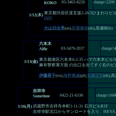
03-3463-8226
charge:\2200
KOKO
東京都渋谷区道玄坂2-26-5ひまわりビル
1/12(木)
[HP]
大山日出男
(as),
田鹿雅裕
(ds),高瀬裕(b)
六本木
03-3479-2037
charge:\
Alfie
東京都港区六本木6-2-35 ハマ六本木ビル5
1/13(金)
麻布警察署方面 の出口を出てすぐ右のビル
伊藤君子
(vo),
海野雅威
(pf),
安藤正則
(ds),
吉祥寺
0422-21-6336
charge:\160
Sometime
武蔵野市吉祥寺本町1-11-31 石川ビルB1F
1/16(月)
吉祥寺駅北口からサンロードを入り、ISEY