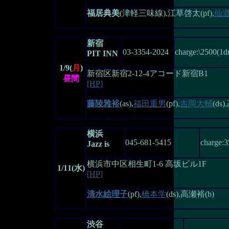
福居典美
(津軽三味線),江草啓太(pf),
仙
新宿
03-3354-2024
charge:\2500(1
PIT INN
1/9(
月
)
新宿区新宿2-12-4アコード新宿B1
昼間
[HP]
藤陵雅裕
(as),
福田重男
(pf),
吉岡大輔
(ds
横浜
045-681-5415
charge:
Jazz is
横浜市中区相生町1-6 高坂ビル1F
1/11(水)
[HP]
清水絵理子
(pf),
橋本学
(ds),高瀬裕(b)
渋谷