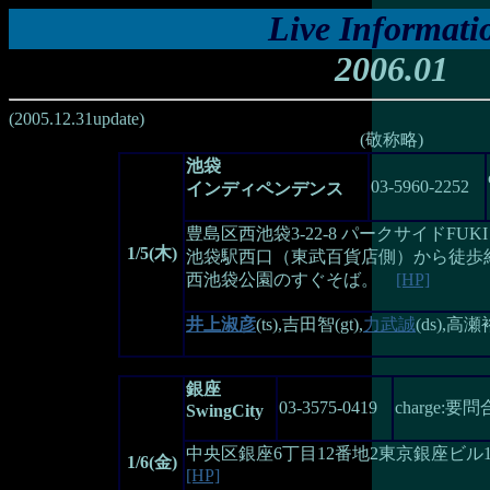
Live Informati
2006.01
(2005.12.31update)
(敬称略)
池袋
03-5960-2252
インディペンデンス
豊島区西池袋3-22-8 パークサイドFUKI
1/5(木)
池袋駅西口（東武百貨店側）から徒歩
西池袋公園のすぐそば。
[HP]
井上淑彦
(ts),吉田智(gt),
力武誠
(ds),高瀬
銀座
03-3575-0419
charge:要
SwingCity
中央区銀座6丁目12番地2東京銀座ビル1
1/6(金)
[HP]