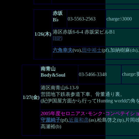
赤坂
03-5563-2563
charge:\3000
B♭
港区赤坂6-6-4 赤坂栄ビルB1
1/26(木)
[HP]
六角幸夫
(vo),
田中裕士
(pf),加納樹麻(ds
南青山
charg
03-5466-3348
Body&Soul
港区南青山6-13-9
営団地下鉄表参道下車、骨董通り裏。
1/27(金)
(紀伊国屋方面から行ってHunting worldの角
2005年度セロニアス･モンク･コンペテイ
守屋純子
(pf),
近藤和彦
(as),松島啓之(tp),片岡雄三
高瀬裕(b)