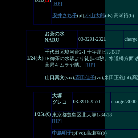
[HP]
安井さち子
(pf),
小山太郎
(ds),高瀬裕(b)
お茶の水
03-3291-2321
charge
NARU
千代田区駿河台2-1 十字屋ビルB1F
1/24(火)
JR御茶の水駅より徒歩30秒。水道橋方面
薬局キムラヤ隣。
[HP]
山口真文
(sax),
斉田佳子
(vo),米田正義(pf),高
大塚
03-3916-9551
charge:\3000
グレコ
1/25(水)
東京都豊島区北大塚1-34-18
[HP]
中島明子
(pf,vo),高瀬裕(b)