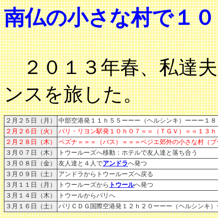
南仏の小さな村で１０日
２０１３年春、
私達
ンスを旅した。
２月２５日（月）
中部空港発１１ｈ５５ーーー（ヘルシンキ）ーーー１８
２月２６日（火）
パリ・リヨン駅発１０ｈ０７＝＝（ＴＧＶ）＝＝１３ｈ
２月２８日（木）
ペズナ＝＝＝（バス）＝＝＝ベジエ郊外の小さな村（
３月０７日（木）
トウールーズへ移動：ホテルで友人達と落ち合う
３月０８日（金）
友人達と４人で
アンドラ
へ発つ
３月０９日（土）
アンドラからトウールーズへ戻る
３月１１日（月）
トウールーズから
トウール
へ発つ
３月１４日（木）
トウールからパリへ
３月１６日（土）
パリＣＤＧ国際空港発１２ｈ２０ーーー（ヘルシンキ）