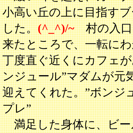
小高い丘の上に目指すブ
した。
(^_^)/~
村の入口
来たところで、一転にわ
丁度直ぐ近くにカフェが
ンジュール”マダムが元
迎えてくれた。”ボンジ
プレ”
満足した身体に、ビー