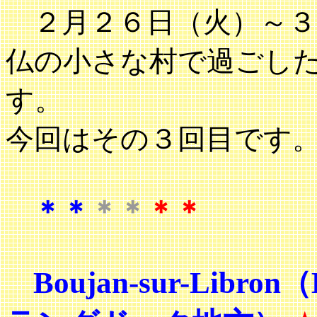
２月２６日（火）～３
仏の小さな村で過ごし
す。
今回はその３回目です
＊＊
＊＊
＊＊
Boujan-sur-Lib