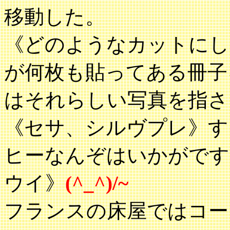
移動した。
《どのようなカットにし
が何枚も貼ってある冊子
はそれらしい写真を指さ
《セサ、シルヴプレ》す
ヒーなんぞはいかがです
ウイ》
(^_^)/~
フランスの床屋ではコー