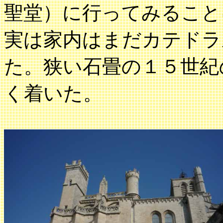
聖堂）に行ってみること
実は家内はまだカテドラ
た。狭い石畳の１５世紀
く着いた。