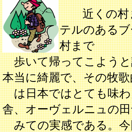
近くの村ま
テルのあるブ
村まで
歩いて帰ってこようと
本当に綺麗で、その牧歌
は日本ではとても味わ
舎、オーヴェルニュの田
みての実感である。今