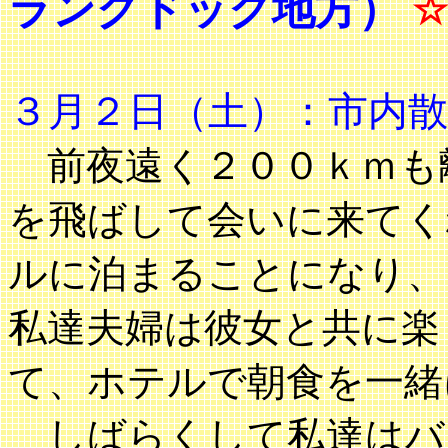
ラングドック地方）
☆
３月２日（土）：市内
前夜遠く２００ｋｍも
を飛ばして会いに来てく
ルに泊まることになり、
私達夫婦は彼女と共に楽
て、ホテルで朝食を一緒
しばらくして私達はバ