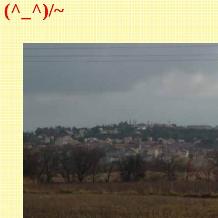
(^_^)/~