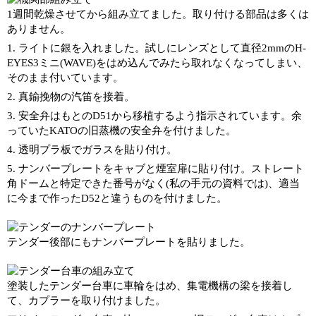
1週間乾燥させてから組み立てました。取り付ける部品は多くは
ありません。
1. ライトに銀を入れました。試しにレンズとして直径2mmのH-
EYES3ミニ(WAVE)をはめ込んでみたら取れなくなってしまい、
そのまま付いています。
2. 真鍮挽物の汽笛を接着。
3. 安全弁はもとのD51から移植するよう指示されています。余
っていたKATOの旧蒸機の安全弁を付けました。
4. 透明プラ板でガラスを貼り付け。
5. ナンバープレートをキャブと煙室扉に貼り付け。ストレート
角ドームと特定できた番号がなく(私の手元の資料では)、適当
に今まで作ったD52と違うものを付けました。
テンダー後部にもナンバープレートを貼りました。
塗装したテンダー台車に車輪をはめ、集電機構の梁を接着し
て、カプラーを取り付けました。