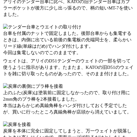
アリイのテンダー台車に比べ、KATOの旧テンダー台車はカプ
ラーポケットが後方に少し出っ張るので、柄の短いMT-7を使い
ました。
台車を付属のナットで固定しました。後部台車からも集電する
ときは、内側に出ている前後の集電板の先端同士を、柔らかい
リード線(単線はだめ)でハンダ付けします。
今回は集電しないのでこのままです。
ウェイトは、アリイのD51テンダーのウェイトの一部を切って
使うように指示があります。たまたま、KATOの旧D51のウェイ
トを雑に切り取ったものがあったので、そのまま付けました。
上のふた(炭庫)は塗装前に固定しなかったので、取り付け用に
2mm角のプラ棒を2本接着しました。
本当はあらかじめ真鍮角棒をハンダ付けしておく予定でした
が、買いに行ったところ真鍮角棒が店頭から消えていまして。
炭庫を本体に完全に固定してしまうと、万一ウェイトが脱落し