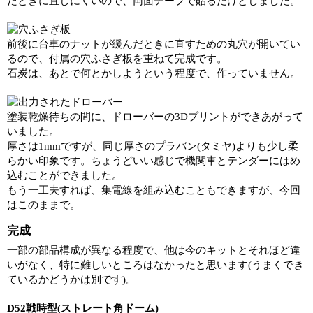
たときに直しにくいので、両面テープで貼るだけとしました。
前後に台車のナットが緩んだときに直すための丸穴が開いてい
るので、付属の穴ふさぎ板を重ねて完成です。
石炭は、あとで何とかしようという程度で、作っていません。
塗装乾燥待ちの間に、ドローバーの3Dプリントができあがって
いました。
厚さは1mmですが、同じ厚さのプラバン(タミヤ)よりも少し柔
らかい印象です。ちょうどいい感じで機関車とテンダーにはめ
込むことができました。
もう一工夫すれば、集電線を組み込むこともできますが、今回
はこのままで。
完成
一部の部品構成が異なる程度で、他は今のキットとそれほど違
いがなく、特に難しいところはなかったと思います(うまくでき
ているかどうかは別です)。
D52戦時型(ストレート角ドーム)