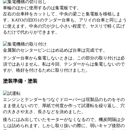
車輪のほかに使用するのは集電板です。
左右の台車枠をカットして、中央の梁ごと集電板を移植しま
す。KATOの旧D51のテンダー台車も、アリイの台車と同じよう
に使えます。中央の穴が少し小さい程度で、ヤスリで軽く広げ
るだけで代わりができます。
金属製のセンターピンにはめ込めば台車は完成です。
テンダー台車から集電しないときは、この部分の取り付けは必
須ではありません。私は今回、テンダーからは集電しないので
すが、格好を付けるために取り付けました。
塗装準備・塗装
エンジンとテンダーをつなぐドローバーは現製品のものをその
まま使えないので、厚紙で何度か作って試運転を繰り返し、穴
の大きさや太さ、長さなどを決めました。
後ろにはみ出していたモーターがなくなるので、機炭間隔は少
しは詰められます。しかし取り扱いの際に、弱いキャブ後部の