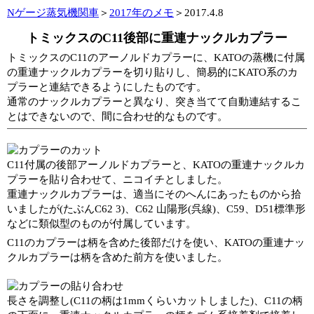
Nゲージ蒸気機関車
＞
2017年のメモ
＞2017.4.8
トミックスのC11後部に重連ナックルカプラー
トミックスのC11のアーノルドカプラーに、KATOの蒸機に付属
の重連ナックルカプラーを切り貼りし、簡易的にKATO系のカ
プラーと連結できるようにしたものです。
通常のナックルカプラーと異なり、突き当てて自動連結するこ
とはできないので、間に合わせ的なものです。
C11付属の後部アーノルドカプラーと、KATOの重連ナックルカ
プラーを貼り合わせて、ニコイチとしました。
重連ナックルカプラーは、適当にそのへんにあったものから拾
いましたが(たぶんC62 3)、C62 山陽形(呉線)、C59、D51標準形
などに類似型のものが付属しています。
C11のカプラーは柄を含めた後部だけを使い、KATOの重連ナッ
クルカプラーは柄を含めた前方を使いました。
長さを調整し(C11の柄は1mmくらいカットしました)、C11の柄