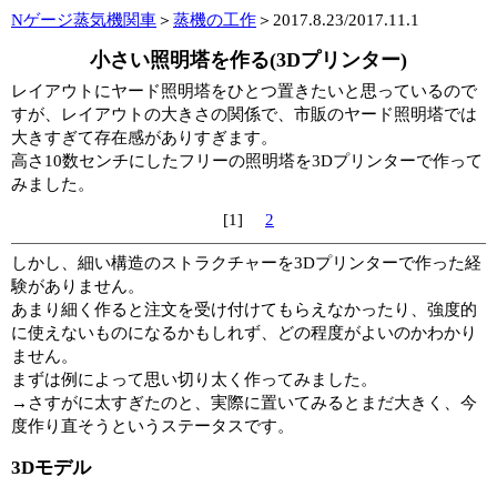
Nゲージ蒸気機関車
＞
蒸機の工作
＞2017.8.23/2017.11.1
小さい照明塔を作る(3Dプリンター)
レイアウトにヤード照明塔をひとつ置きたいと思っているので
すが、レイアウトの大きさの関係で、市販のヤード照明塔では
大きすぎて存在感がありすぎます。
高さ10数センチにしたフリーの照明塔を3Dプリンターで作って
みました。
[1]
2
しかし、細い構造のストラクチャーを3Dプリンターで作った経
験がありません。
あまり細く作ると注文を受け付けてもらえなかったり、強度的
に使えないものになるかもしれず、どの程度がよいのかわかり
ません。
まずは例によって思い切り太く作ってみました。
→さすがに太すぎたのと、実際に置いてみるとまだ大きく、今
度作り直そうというステータスです。
3Dモデル