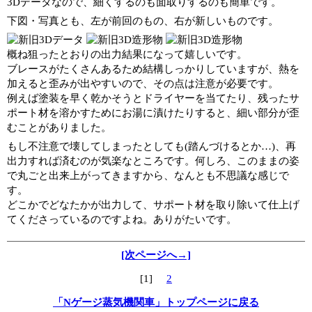
3Dデータなので、細くするのも面取りするのも簡単です。
下図・写真とも、左が前回のもの、右が新しいものです。
概ね狙ったとおりの出力結果になって嬉しいです。
ブレースがたくさんあるため結構しっかりしていますが、熱を
加えると歪みが出やすいので、その点は注意が必要です。
例えば塗装を早く乾かそうとドライヤーを当てたり、残ったサ
ポート材を溶かすためにお湯に漬けたりすると、細い部分が歪
むことがありました。
もし不注意で壊してしまったとしても(踏んづけるとか…)、再
出力すれば済むのが気楽なところです。何しろ、このままの姿
で丸ごと出来上がってきますから、なんとも不思議な感じで
す。
どこかでどなたかが出力して、サポート材を取り除いて仕上げ
てくださっているのですよね。ありがたいです。
[次ページへ→]
[1]
2
「Nゲージ蒸気機関車」トップページに戻る