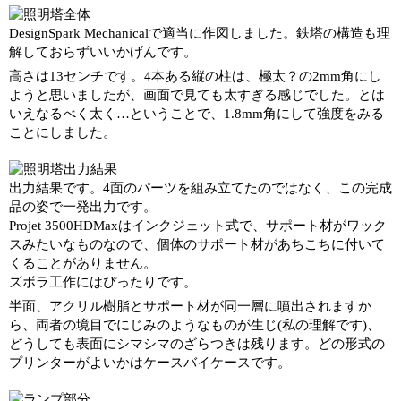
DesignSpark Mechanicalで適当に作図しました。鉄塔の構造も理
解しておらずいいかげんです。
高さは13センチです。4本ある縦の柱は、極太？の2mm角にし
ようと思いましたが、画面で見ても太すぎる感じでした。とは
いえなるべく太く…ということで、1.8mm角にして強度をみる
ことにしました。
出力結果です。4面のパーツを組み立てたのではなく、この完成
品の姿で一発出力です。
Projet 3500HDMaxはインクジェット式で、サポート材がワック
スみたいなものなので、個体のサポート材があちこちに付いて
くることがありません。
ズボラ工作にはぴったりです。
半面、アクリル樹脂とサポート材が同一層に噴出されますか
ら、両者の境目でにじみのようなものが生じ(私の理解です)、
どうしても表面にシマシマのざらつきは残ります。どの形式の
プリンターがよいかはケースバイケースです。