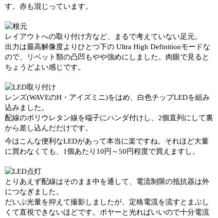
す。赤も混じっています。
レイアウトへの取り付け方など、まるで考えていない足元。
出力は最高解像度よりひとつ下の Ultra High Definitionモードな
ので、リベット類の凸凹もやや強めにしました。肉眼で見ると
ちょうどよい感じです。
レンズ(WAVEのH・アイズミニ)をはめ、白色チップLEDを組み
込みました。
配線のポリウレタン線を端子にハンダ付けし、2個直列にして裏
から差し込んだだけです。
今はこんな便利なLEDがあって本当に楽ですね。それほど大量
に買わなくても、1個あたり10円～50円程度で買えますし。
とりあえず配線はそのまま中を通して、電流制限の抵抗器は外
につなぎました。
だいぶ光量を抑えて撮影しましたが、定格電流を流すとまぶし
くて直視できないほどです。ポヤーと光ればいいので十分電流