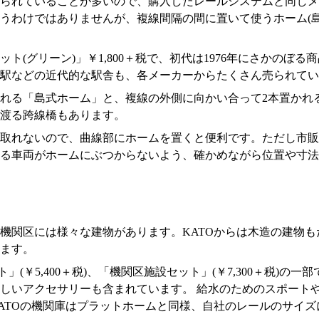
られていることが多いので、購入したレールシステムと同じメ
うわけではありませんが、複線間隔の間に置いて使うホーム(
ト(グリーン)」￥1,800＋税で、初代は1976年にさかのぼ
駅などの近代的な駅舎も、各メーカーからたくさん売られてい
れる「島式ホーム」と、複線の外側に向かい合って2本置かれ
渡る跨線橋もあります。
取れないので、曲線部にホームを置くと便利です。ただし市販
る車両がホームにぶつからないよう、確かめながら位置や寸法
機関区には様々な建物があります。KATOからは木造の建物
ます。
」(￥5,400＋税)、「機関区施設セット」(￥7,300＋税)
しいアクセサリーも含まれています。 給水のためのスポート
ATOの機関庫はプラットホームと同様、自社のレールのサイ