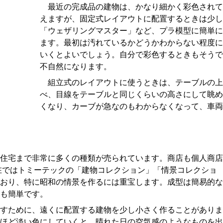
最近の完成品の建物は、かなり細かく彩色されて
えますが、固定式レイアウトに配置するときは少し
「ウェザリングマスター」など、プラ模型に簡単に
ます。最初は汚れているかどうかわからない程度に
いくとよいでしょう。自分で彩色するときもそうで
不自然になります。
組立式のレイアウトに使うときは、テーブルの上
べ、目線をテーブルと同じくらいの高さにして眺め
くなり、カーブが急なのもわからなくなって、車両
住宅まで非常に多くの種類が売られています。商店も個人商店
在ではトミーテックの「建物コレクション」「情景コレクショ
おり、特に昭和の情景を作るには重宝します。成型は簡易的な
も簡単です。
すために、遠くに配置する建物を少し小さく作ることがありま
ほど淡い色にしていくと、晴れた日の空気感のようなものを出