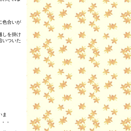
に色合いが
越しを掛け
追いついた
いま
。。。