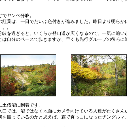
どでヤンベ分岐。
の紅葉は、一日でだいぶ色付きが進みました。昨日より明らか
。。。
岐を過ぎると、いくらか登山道が広くなるので、一気に追い
とは自分のペースで歩きますが、早くも先行グループの後ろに
土俵沼に到着です。
入口では、沼ではなく地面にカメラ向けている人達がたくさん
何を撮っているのかと思えば、霜で真っ白になったチングルマ