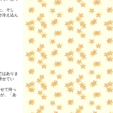
た。そし
け冷え込ん
ではありま
乗せてい
乗せて待っ
すが、「あ