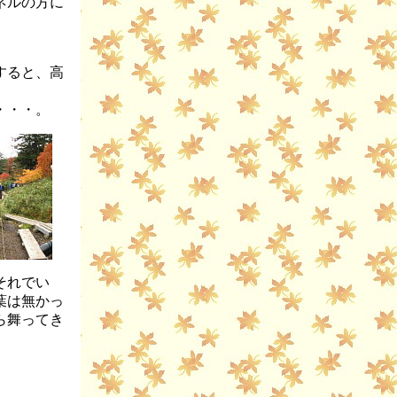
ネルの方に
すると、高
・・・。
それでい
葉は無かっ
ら舞ってき