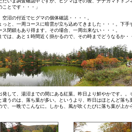
ただいま調査確認中ですが、ヒグマはその後、ナナカマドトン
のことです・・・」
空沼の付近でヒグマの個体確認・・・・。
ょっと、一周コースに暗雲が立ち込めてきました・・・。下手
ース閉鎖もあり得ます。その場合、一周出来ない・・・。
では、あと１時間近く掛かるので、その時までどうなるか・
発して、湯沼までの間にある紅葉。昨日より鮮やかです。。
と違うのは、落ち葉が多い。というより、昨日はほとんど落ち
ので、一晩でこんなに。しかも、風が吹くたびに落ち葉が上か