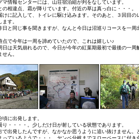
グマ情報センターには、山荘宿泊組が列をなしています。
との相違点、霜が降りています。付近の草は真っ白に・・・。
届けに記入して、トイレに駆け込みます。そのあと、３回目の
します。
日と同じ事を聞きますが、なんと今日は沼巡りコースを一周
点で今年は一周を諦めていたので、これは嬉しい♪
明日は天気崩れるので、今日が今年の紅葉期最初で最後の一周
ません。
分頃に出発します。
曇り・・・・。少しだけ日が射している状態であります。
方で出発したんですが、なかなか思うように追い抜けません。
まっているようで・・・。ヤンベ分岐までスローペースに付き