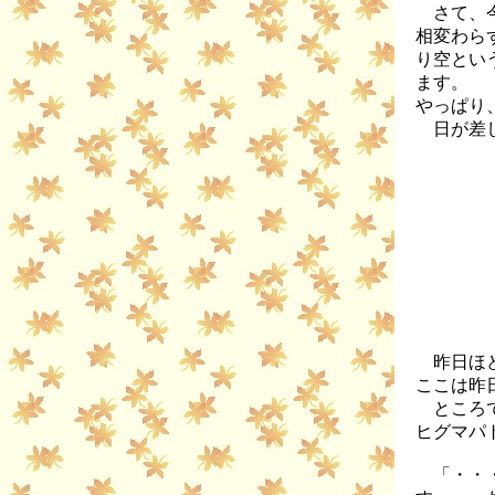
さて、今
相変わら
り空とい
ます。
やっぱり
日が差し
昨日ほど
ここは昨
ところで
ヒグマパ
「・・・