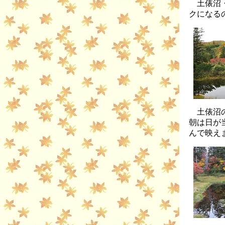
土俵沼・
クになる
土俵沼の
朝は日が
んで映え