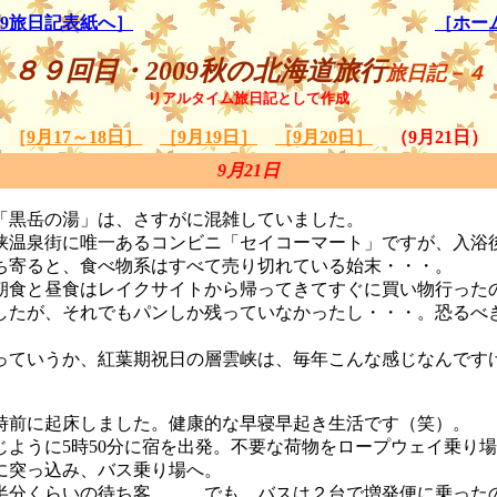
09旅日記表紙へ］
［ホー
８９回目・2009秋の北海道旅行
旅日記－４
リアルタイム旅日記として作成
［
9月17～18日］
［9月19日］
［9月20日］
（9月21日）
9月21日
「黒岳の湯」は、さすがに混雑していました。
峡温泉街に唯一あるコンビニ「セイコーマート」ですが、入浴
ち寄ると、食べ物系はすべて売り切れている始末・・・。
食と昼食はレイクサイトから帰ってきてすぐに買い物行った
したが、それでもパンしか残っていなかったし・・・。恐るべ
。
っていうか、紅葉期祝日の層雲峡は、毎年こんな感じなんです
前に起床しました。健康的な早寝早起き生活です（笑）。
じように5時50分に宿を出発。不要な荷物をロープウェイ乗り
に突っ込み、バス乗り場へ。
分くらいの待ち客。。。でも、バスは２台で増発便に乗った