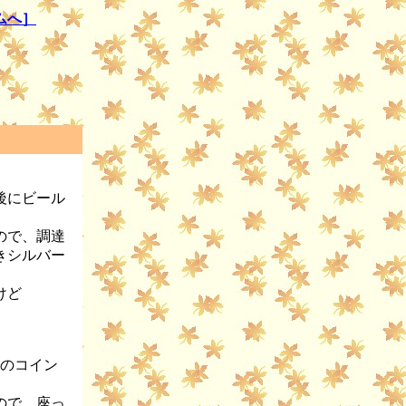
ムへ］
後にビール
ので、調達
きシルバー
けど
場のコイン
ので、座っ