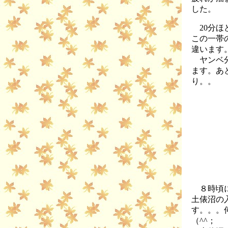
した。
20分ほ
この一帯
違います
ヤンベ分
ます。あ
り。。
８時頃に
土俵沼の
す。。。
（^^；