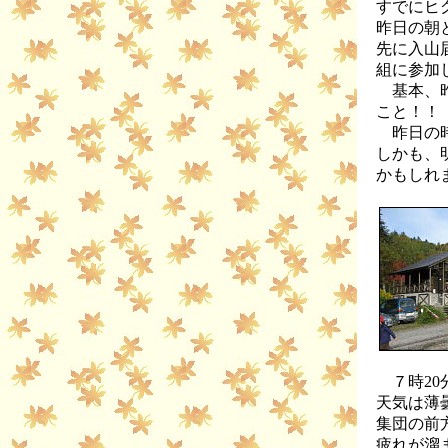
すでにヒ
昨日の朝
先に入山
組に参加
基本、昨
こと！！
昨日の時
しかも、
かもしれ
７時20
天気は薄
集団の前
疲れが溜