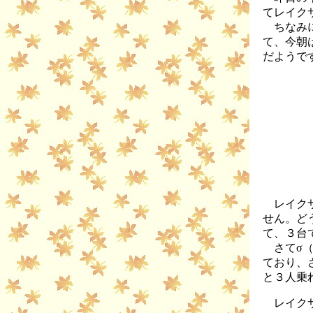
てレイク
ちなみに
て、今朝
だようで
レイクサ
せん。ど
て、３台
さてσ（
ており、
と３人乗
レイクサ