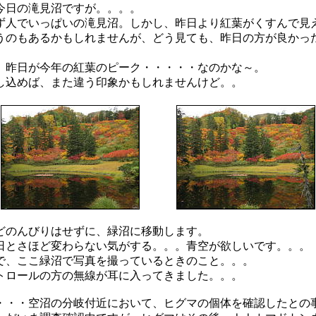
日の滝見沼ですが。。。。
ず人でいっぱいの滝見沼。しかし、昨日より紅葉がくすんで見
うのもあるかもしれませんが、どう見ても、昨日の方が良かっ
、昨日が今年の紅葉のピーク・・・・・なのかな～。
込めば、また違う印象かもしれませんけど。。
のんびりはせずに、緑沼に移動します。
日とさほど変わらない気がする。。。青空が欲しいです。。。
、ここ緑沼で写真を撮っているときのこと。。。
トロールの方の無線が耳に入ってきました。。。
・・空沼の分岐付近において、ヒグマの個体を確認したとの