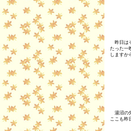
昨日はそ
たった一
しますか
湯沼の先
ここも昨