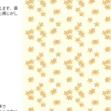
えます。曇
た感じがし
事で