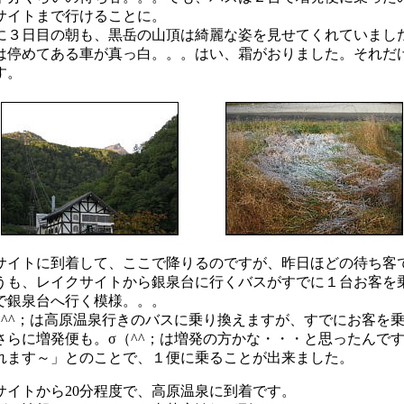
サイトまで行けることに。
３日目の朝も、黒岳の山頂は綺麗な姿を見せてくれていまし
は停めてある車が真っ白。。。はい、霜がおりました。それだ
す。
イトに到着して、ここで降りるのですが、昨日ほどの待ち客
うも、レイクサイトから銀泉台に行くバスがすでに１台お客を
で銀泉台へ行く模様。。。
^^；は高原温泉行きのバスに乗り換えますが、すでにお客を
さらに増発便も。σ（^^；は増発の方かな・・・と思ったんで
れます～」とのことで、１便に乗ることが出来ました。
イトから20分程度で、高原温泉に到着です。