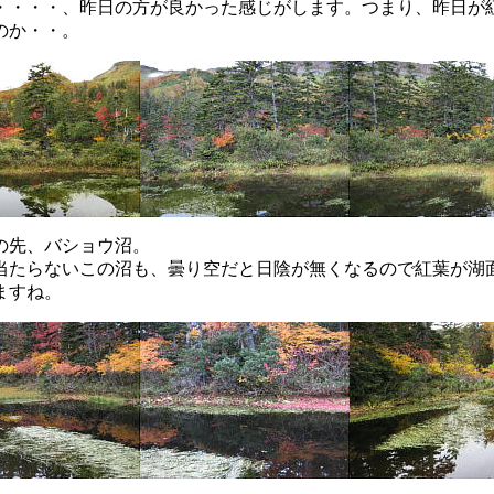
・・・、昨日の方が良かった感じがします。つまり、昨日が
のか・・。
先、バショウ沼。
当たらないこの沼も、曇り空だと日陰が無くなるので紅葉が湖
ますね。