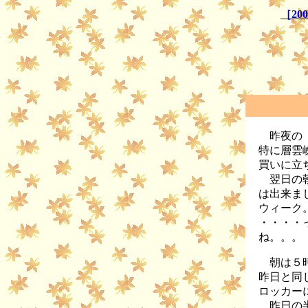
［20
昨夜の
特に層雲
買いに立
翌日の朝
は出来ま
ウィーク
・・・・
ね。。。
朝は５時
昨日と同
ロッカー
昨日の半