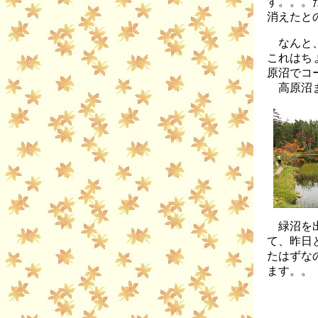
す。。。
消えたと
なんと、
これはち
原沼でコ
高原沼ま
緑沼を出
て、昨日
たはずな
ます。。