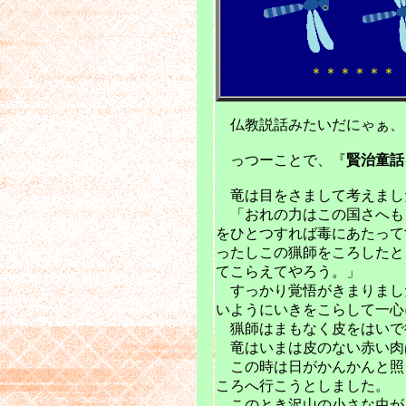
＊＊＊＊＊＊
仏教説話みたいだにゃぁ、
っつーことで、『
賢治童話
竜は目をさまして考えまし
「おれの力はこの国さへも
をひとつすれば毒にあたって
ったしこの猟師をころしたと
てこらえてやろう。」
すっかり覚悟がきまりまし
いようにいきをこらして一心
猟師はまもなく皮をはいで
竜はいまは皮のない赤い肉
この時は日がかんかんと照
ころへ行こうとしました。
このとき沢山の小さな虫が