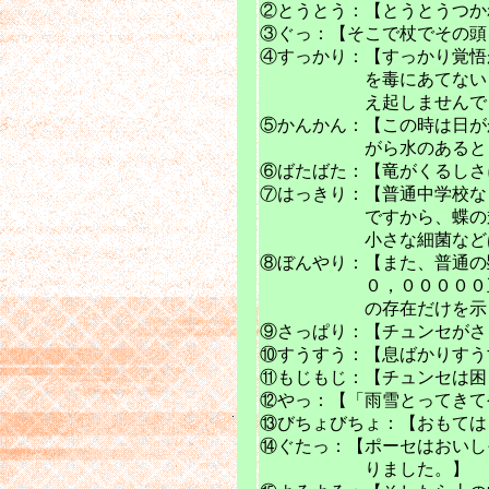
②とうとう：【とうとうつか
③ぐっ：【そこで杖でその頭
④すっかり：【すっかり覚悟
を毒にあてないようにい
え起しませんでし
⑤かんかん：【この時は日が
がら水のあるところへ
⑥ばたばた：【竜がくるしさ
⑦はっきり：【普通中学校な
ですから、蝶の翅の鱗片
小さな細菌などはよ
⑧ぼんやり：【また、普通の
０，０００００
の存在だけを示し
⑨さっぱり：【チュンセがさ
⑩すうすう：【息ばかりすう
⑪もじもじ：【チュンセは困
⑫やっ：【「雨雪とってきて
⑬びちょびちょ：【おもては
⑭ぐたっ：【ポーセはおいし
りました。】