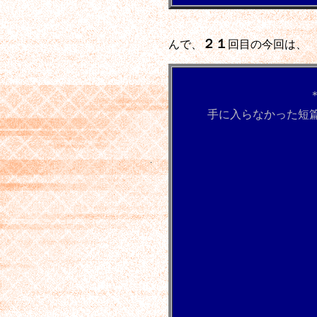
★宮沢賢治童話
２１
んで、
回目の今回は、
手に入らなかった短篇、ネ
黒ぶ
マリヴロ
毒
革トラ
バキチの
手
馬の
氷と後光