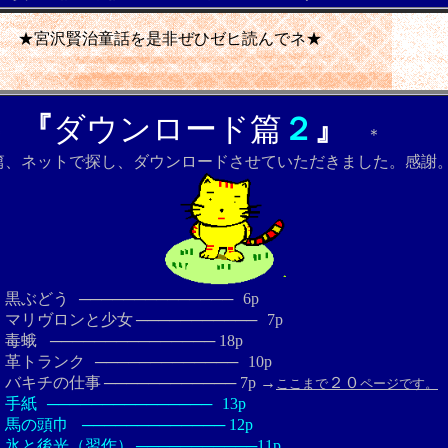
を是非ぜひゼヒ読んでネ★
『
ダウンロード篇
２
』
＊
＊
ットで探し、ダウンロードさせていただきました。感謝。(^
どう
──────────────
6p
ンと少女
───────────
7p
蛾
─────────────── 18
p
ンク
─────────────
10p
仕事
────────────
7p →
２０
ここまで
ページです。
紙
───────────────
13p
頭巾
─────────────
12p
（習作）
───────────11p