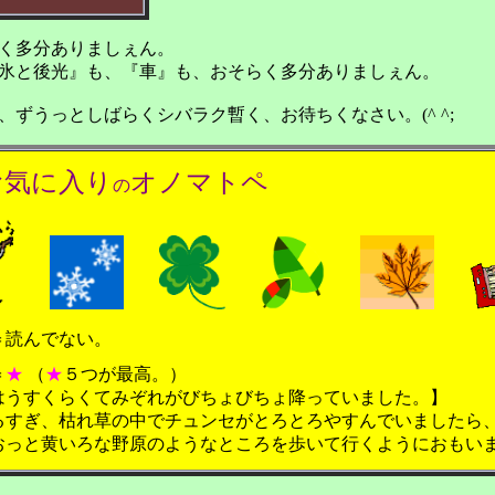
く多分ありましぇん。
氷と後光』も、『車』も、おそらく多分ありましぇん。
、ずうっとしばらくシバラク暫く、お待ちくなさい。
(^ ^;
お気に入り
オノマトペ
の
＝読んでない。
＝
★
（
★
５つが最高。）
はうすくらくてみぞれがびちょびちょ降っていました。】
るすぎ、枯れ草の中でチュンセがとろとろやすんでいましたら
いろな野原のようなところを歩いて行くようにおもいま