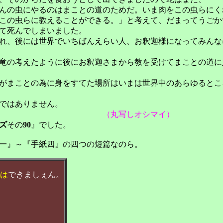
んの虫にやるのはまことの道のためだ。いま肉をこの虫らにく
この虫らに教えることができる。」と考えて、だまってうごか
て死んでしまいました。
れ、後には世界でいちばんえらい人、お釈迦様になってみんな
竜の考えたように後にお釈迦さまから教を受けてまことの道に
がまことの為に身をすてた場所はいまは世界中のあらゆるとこ
ではありません。
（丸写しオシマイ）
ズ
その
90
』でした。
一』～『手紙四』の四つの短篇なのら。
は
できましぇん。
。