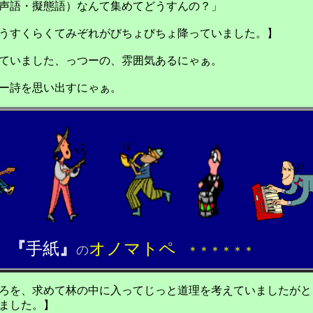
声語・擬態語）なんて集めてどうすんの？」
うすくらくてみぞれがびちょびちょ降っていました。】
ていました、っつーの、雰囲気あるにゃぁ。
ー詩を思い出すにゃぁ。
『
手紙
』
オノマトペ
の
＊＊＊＊＊＊
ろを、求めて林の中に入ってじっと道理を考えていましたがと
した。】