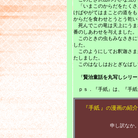
「いまこのからだをたくさ
けばやがてはまことの道をも
からだを食わせとうとう乾い
死んでこの竜は天上にうま
番のしあわせを与えました。
このときの虫もみなさきに
した。
このようにしてお釈迦さま
たしました。
このはなしはおとぎなばし
『
賢治童話を丸写しシリー
ｐｓ．『手紙』は、『手紙
『
手紙
』
漫画
紹介
の
の
申し訳なか