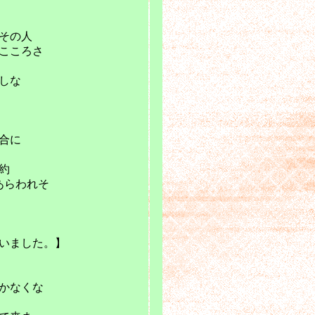
その人
こころさ
しな
合に
約
あらわれそ
いました。】
かなくな