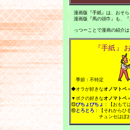
漫画版『手紙』は、おそら
漫画版『馬の頭巾』も、『
っつーことで漫画の紹介は
『
手紙
』
季節：不特定
◆オラが
好きな
オノマトペ
▼
ボクの
好きな
オノマトペ
⑬
びちょびちょ
：【おもて
⑯
とろとろ
：【それからひ
チュンセはぼおっと黄