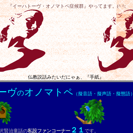
『イーハトーヴ・オノマトペ症候群』やってます。(^ ^;
いだにゃぁ、『手紙』
ーヴ
オノマトペ
の
（擬音語・擬声語・擬態語
２１
沢賢治童話の
私設ファンコーナー
です。