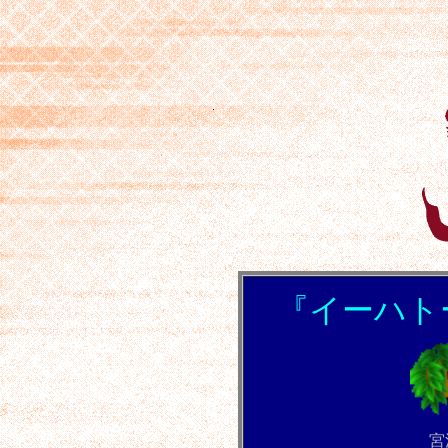
仏教説話みた
『
イーハト
宮