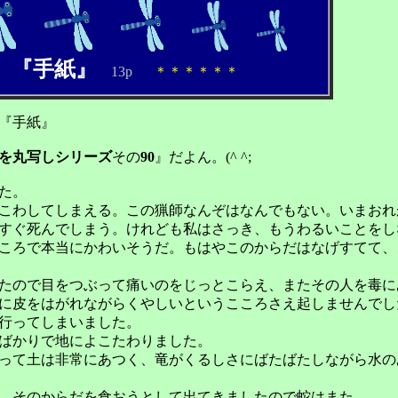
『手紙』
13p
＊＊＊＊＊＊
.
『手紙』
を丸写しシリーズ
その
90
』だよん。(^ ^;
た。
こわしてしまえる。この猟師なんぞはなんでもない。いまおれ
すぐ死んでしまう。けれども私はさっき、もうわるいことをし
ころで本当にかわいそうだ。もはやこのからだはなげすてて、
たので目をつぶって痛いのをじっとこらえ、またその人を毒に
に皮をはがれながらくやしいというこころさえ起しませんでし
行ってしまいました。
ばかりで地によこたわりました。
って土は非常にあつく、竜がくるしさにばたばたしながら水の
、そのからだを食おうとして出てきましたので蛇はまた、