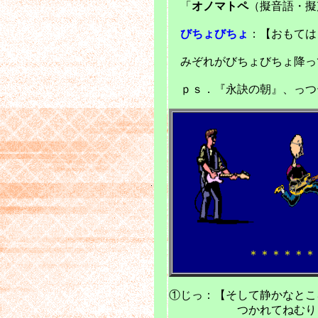
「
オノマトペ
（擬音語・擬
びちょびちょ
：【おもては
みぞれがびちょびちょ降っ
ｐｓ．『永訣の朝』、っつ
＊＊＊＊＊＊
①じっ：【そして静かなとこ
つかれてねむりま