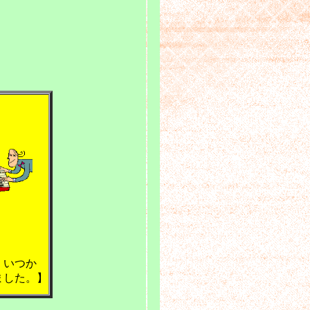
、いつか
した。】