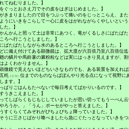
れてねむりました。】
をぐっとおさえ刀でその皮をはぎはじめました。】
がきまりましたので目をつぶって痛いのをじっとこらえ、また
きをこらして一心に皮をはがれながらくやしいという
た。】
かんかんと照って土は非常にあつく、竜がくるしさにばたばた
行こうとしました。】
にばたばたしながら水のあるところへ行こうとしました。】
どに備え付けてある顕微鏡は、拡大度が六百倍乃至八百倍位迄
や馬鈴薯の澱粉粒などは実にはっきり見えますが、割
くわかりません。】
顕微鏡で見えないほどちいさなものでも、ある装置を加えれば
五粍
位までのものならばぼんやり光る点になって視野に
（ミリ）
ます。】
っぱりごはんもたべないで毎日考えてばかりいるのです。】
すうきこえました。】
ってしばらくもじもじしていましたが思い切ってもう一ぺん云
やろうか。」「うん」ポーセがやっと答えました。】
うすくらくてみぞれがびちょびちょ降っていました。】
そうに三さじばかり喰べましたら急にぐたっとなっていきをつ