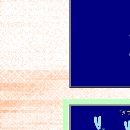
カイロ
ひのきと
畑の
サガレン
葡萄
寓話 洞熊学校を
三人兄弟の医者
けだものの運動会 
月夜のけ
よく利く薬
チュウリッ
『ダ