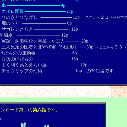
車
─────────────────
9
p
団長
─────────────
27p
ひなげし
────────── 13p →
２２
ここから
ページで
へり
──────────────
6
p
と八月
───────────
12p
水
────────────── 12p
卒業した三人 ────
28p
と北守将軍［韻文形］
──
39p →
２３
ここから
ペ
────────── 6p
だもの
───────────
15p
とえらい薬
─────────
12p
プの幻術
──────────
18p の20短編です。
ウンロード篇』の
第六話
です。