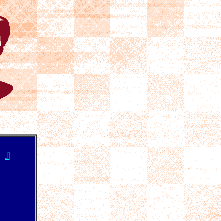
』
.
）