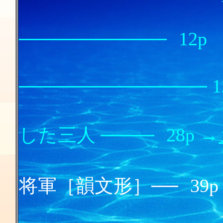
サガレ
───────────
12p
葡萄
────────────── 1
寓話 洞
した三人 ────
28p →
三人兄弟
将軍［韻文形］──
39p
けだも