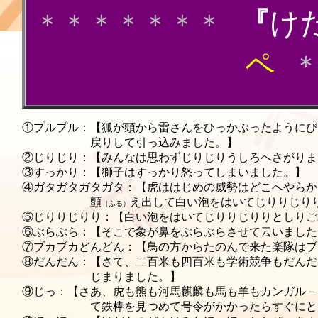
『
け
＊＊＊＊＊＊＊
ペ
①プルプル：【狐が頭から雷さんをひっかぶったようにび
戻りして引っ込みました。】
②じりじり：【みんなは思わずじりじりうしろへさがりま
③すっかり：【獅子はすっかり怒ってしまいました。】
④ガタガタガタガタ：【虎ははじめの威勢はどこへやらか
顫
え出して白い泡をはいてじりりじり
（ふる）
⑤じりりじりり：【白い泡をはいてじりりじりりとしりご
⑥ぶらぶら：【そこで象が鼻をぶらぶらさせて云いました
⑦ブカブカどんどん：【鳥の方からたのんで来た楽隊はブ
⑧だんだん：【さて、二百米も四百米も学術競争もだんだ
じまりました。】
⑨じっ：【さあ、虎も熊も河馬麒麟も馬も羊もカンガル－
て鉄棒を見つめて号令がかかったらすぐにとり