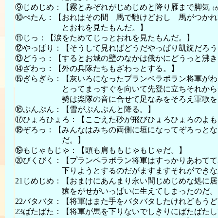
⑨じめじめ：【霧とみぞれがじめじめと降り雁まで脚気
（
⑩ぺたん：【おれはその間 馬で馳けどおし 馬がつかれ
とおれを見たもんだ。】
⑪じっ：【涙をためてじっとおれを見たもんだ。】
⑫やっぱり：【そうして見ればどうだやっぱり凱旋だろう
⑬どうっ：【するとお城の壁のなかは俄かにどうっと沸き
⑭ざわっ：【外の兵隊たちもざわっとする。】
⑮ぎらぎら：【灰いろになったプランペラポラン将軍がわ
とってまっすぐを向いて先登に立ちそれからチャ
勢は楽隊の音に合せて足なみをそろえ軍歌をうた
⑯ぷんぷん：【雪がぷんぷんと降る。】
⑰ひょろひょろ：【こごえた砂が飛びひょろひょろのよも
⑱ぞろっ：【みんなはみちの両側に垣になってぞろっとな
だ。】
⑲もじゃもじゃ：【頭も肩ももじゃもじゃだ。】
⑳びくびく：【プランペラポラン将軍はすっかりあわてて
下りようとするのだがますますそれができなか
21じめじめ：【おまけにあんまり永い間じめじめな処に
猿をがせがいっぱいに生えてしまったのだ。
22バタバタ：【将軍はまた手をバタバタしたけれどもう
23ばたばた：【将軍が馬を下りないでしきりにばたばた