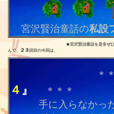
宮沢賢治童話の
私設
★宮沢賢治童話を是非ぜひゼヒ
２３
んで、
回目の今回は、
＊
４
』
＊＊＊
手に入らなかった短