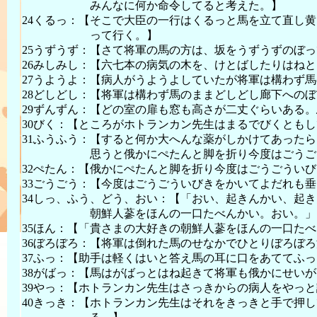
みんなに何か命令してると考えた。】
24くるっ：【そこで大臣の一行はくるっと馬を立て直し
って行く。】
25うずうず：【さて将軍の馬の方は、坂をうずうずのぼ
26みしみし：【六七本の病気の木を、けとばしたりはね
27うようよ：【病人がうようよしていたが将軍は構わず
28どしどし：【将軍は構わず馬のままどしどし廊下への
29ずんずん：【どの室の扉も窓も高さが二丈ぐらいある
30びく：【ところがホトランカン先生はまるでびくとも
31ふうふう：【すると何か大へんな薬がしかけてあった
思うと俄かにぺたんと脚を折り今度はごうごうい
32ぺたん：【俄かにぺたんと脚を折り今度はごうごうい
33ごうごう：【今度はごうごういびきをかいてよだれも
34しっ、ふう、どう、おい：【「おい、起きんかい、起
朝鮮人蔘をほんの一口たべんかい。おい。」
35ほん：【「貴さまの大好きの朝鮮人蔘をほんの一口た
36ぼろぼろ：【将軍は倒れた馬のせなかでひとりぼろぼ
37ふっ：【助手は軽くはいと答え馬の耳に口をあててふ
38がばっ：【馬はがばっとはね起きて将軍も俄かにせい
39やっ：【ホトランカン先生はさっきからの病人をやっ
40きっき：【ホトランカン先生はそれをきっきと手で押