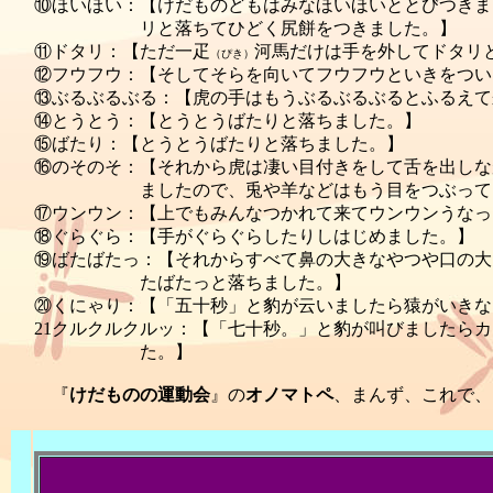
⑩ほいほい：【けだものどもはみなほいほいととびつきま
リと落ちてひどく尻餅をつきました。】
⑪ドタリ：【ただ一疋
河馬だけは手を外してドタリ
（ぴき）
⑫フウフウ：【そしてそらを向いてフウフウといきをつい
⑬ぶるぶるぶる：【虎の手はもうぶるぶるぶるとふるえて
⑭とうとう：【とうとうばたりと落ちました。】
⑮ばたり：【とうとうばたりと落ちました。】
⑯のそのそ：【それから虎は凄い目付きをして舌を出しな
ましたので、兎や羊などはもう目をつぶってい
⑰ウンウン：【上でもみんなつかれて来てウンウンうなっ
⑱ぐらぐら：【手がぐらぐらしたりしはじめました。】
⑲ばたばたっ：【それからすべて鼻の大きなやつや口の大
たばたっと落ちました。】
⑳くにゃり：【「五十秒」と豹が云いましたら猿がいきな
21クルクルクルッ：【「七十秒。」と豹が叫びましたら
た。】
『
けだものの運動会
』の
オノマトペ
、まんず、これで、お
2006