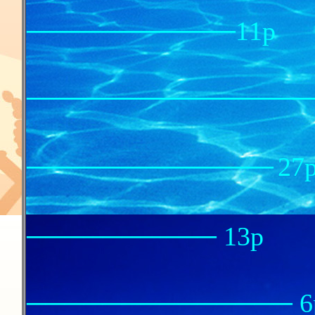
───────────11p
───────────────
カイ
─────────────
27
ひのきと
────────── 13p
畑の
──────────────
6