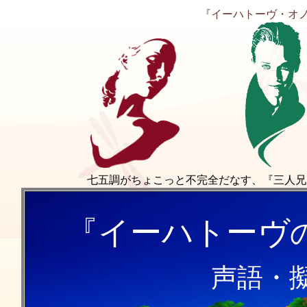
『イーハトーヴ・オノマ
七五調がちょこっと不完全だなす、『三人兄弟の
『
イーハトーヴ
声語・