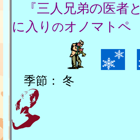
『
三人兄弟の医者
に入り
オノマトペ
の
季節