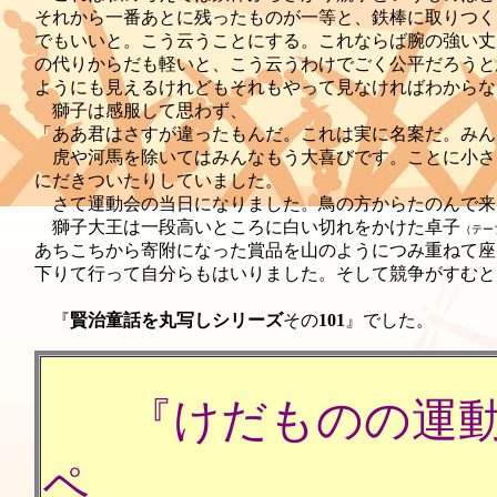
それから一番あとに残ったものが一等と、鉄棒に取りつく
でもいいと。こう云うことにする。これならば腕の強い丈
の代りからだも軽いと、こう云うわけでごく公平だろうと
ようにも見えるけれどもそれもやって見なければわからな
獅子は感服して思わず、
「ああ君はさすが違ったもんだ。これは実に名案だ。みん
虎や河馬を除いてはみんなもう大喜びです。ことに小さ
にだきついたりしていました。
さて運動会の当日になりました。鳥の方からたのんで来
獅子大王は一段高いところに白い切れをかけた卓子
（テー
あちこちから寄附になった賞品を山のようにつみ重ねて座
下りて行って自分らもはいりました。そして競争がすむと
『
賢治童話を丸写しシリーズ
その
101
』でした。
『
けだものの運
ペ