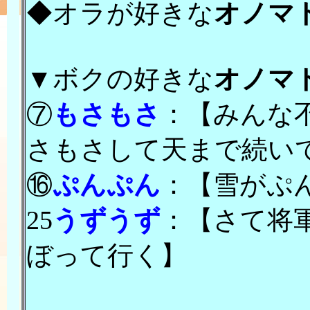
◆オラが好きな
オノマ
▼ボクの好きな
オノマ
⑦
もさもさ
：【みんな
さもさして天まで続い
⑯
ぷんぷん
：【雪がぷ
25
うずうず
：【さて将
ぼって行く】