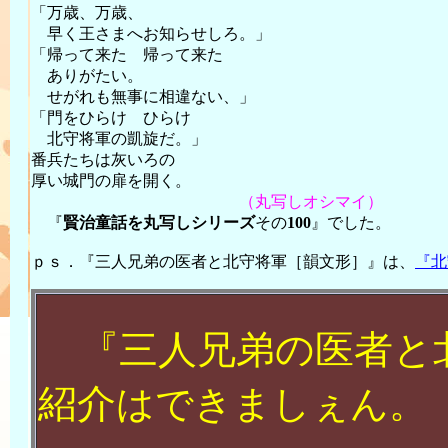
「万歳、万歳、
早く王さまへお知らせしろ。」
「帰って来た 帰って来た
ありがたい。
せがれも無事に相違ない、」
「門をひらけ ひらけ
北守将軍の凱旋だ。」
番兵たちは灰いろの
厚い城門の扉を開く。
（丸写しオシマイ）
『
賢治童話を丸写しシリーズ
その
100
』でした。
ｐｓ．『三人兄弟の医者と北守将軍［韻文形］』は、
『北
『
三人兄弟の医者と
紹介
はできましぇん。