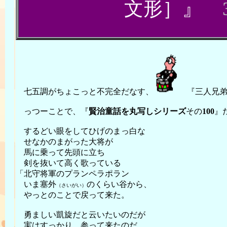
』
文形］
3
七五調がちょこっと不完全だなす、
『三人兄
っつーことで、『
賢治童話を丸写しシリーズ
その
100
』だ
するどい眼をしてひげのまっ白な
せなかのまがった大将が
馬に乗って先頭に立ち
剣を抜いて高く歌っている
「北守将軍のプランペラポラン
いま塞外
のくらい谷から、
（さいがい）
やっとのことで戻って来た。
勇ましい凱旋だと云いたいのだが
実はすっかり 参って来たのだ