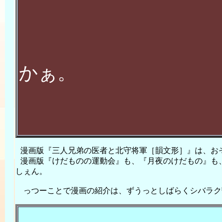
申
かぁ。
漫画版『三人兄弟の医者と北守将軍［韻文形］』は、お
漫画版『けだものの運動会』も、『月夜のけだもの』も
しぇん。
っつーことで漫画の紹介は、ずうっとしばらくシバラク暫く