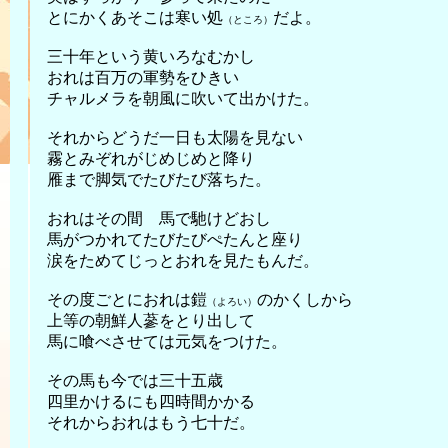
とにかくあそこは寒い処
だよ。
（ところ）
三十年という黄いろなむかし
おれは百万の軍勢をひきい
チャルメラを朝風に吹いて出かけた。
それからどうだ一日も太陽を見ない
霧とみぞれがじめじめと降り
雁まで脚気でたびたび落ちた。
おれはその間 馬で馳けどおし
馬がつかれてたびたびぺたんと座り
涙をためてじっとおれを見たもんだ。
その度ごとにおれは鎧
のかくしから
（よろい）
上等の朝鮮人蔘をとり出して
馬に喰べさせては元気をつけた。
その馬も今では三十五歳
四里かけるにも四時間かかる
それからおれはもう七十だ。