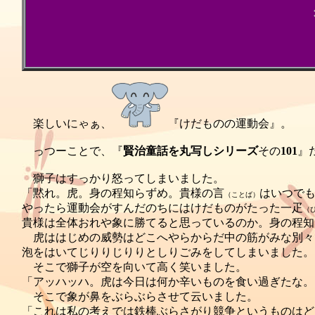
楽しいにゃぁ、
『けだものの運動会』。
っつーことで、『
賢治童話を丸写しシリーズ
その
101
』だ
獅子はすっかり怒ってしまいました。
「黙れ。虎。身の程知らずめ。貴様の言
はいつで
（ことば）
やったら運動会がすんだのちにはけだものがたった一疋
（
貴様は全体おれや象に勝てると思っているのか。身の程知
虎ははじめの威勢はどこへやらからだ中の筋がみな別々
泡をはいてじりりじりりとしりごみをしてしまいました。
そこで獅子が空を向いて高く笑いました。
「アッハッハ。虎は今日は何か辛いものを食い過ぎたな。
そこで象が鼻をぶらぶらさせて云いました。
「これは私の考えでは鉄棒ぶらさがり競争というものはど