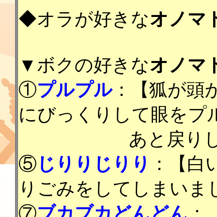
◆オラが好きな
オノマ
▼ボクの好きな
オノマ
①
プルプル
：【狐が頭
にびっくりして眼をプ
あと戻りして引
⑤
じりりじりり
：【白
りごみをしてしまいま
⑦
ブカブカどんどん
：