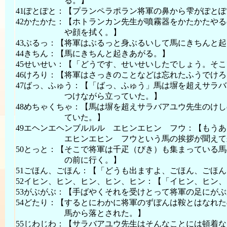
る。】
41ぽとぽと：【プランペラポラン将軍の鼻から雫がぽと
42かたかた：【ホトランカン先生が噴霧器をかたかたや
や顔を拭く。】
43ぶるっ：【将軍はぶるっと身ぶるいして馬にきちんと
44きちん：【馬にきちんと起きあがる。】
45せいせい：【「どうです、せいせいしたでしょう。そ
46けろり：【将軍はさっきのことなどは忘れたふうでけ
47ばっ、ふゅう：【「ばっ、ふゅう」馬は塀を超えサラ
つけながら立っていた。】
48めちゃくちゃ：【馬は塀を超えサラバアユウ先生のけ
ていた。】
49エヘンエヘンブルルル エヒンエヒン フウ：【もう
エヒンエヒン フウという馬の挨拶が聞えて
50とっと：【そこで将軍は千疋（びき）も集まっている
の前に行く。】
51ごほん、ごほん：【「どうも出ますよ、ごほん、ごほ
52イヒン、ヒン、ヒン、ヒン、ヒン：【「イヒン、ヒン
53がぶがぶ：【手ばやくそれを受けとって将軍の足にが
54どたり：【するとにわかに将軍のずぼんは鞍とはなれ
馬から落とされた。】
55じわじわ：【サラバアユウ先生はそんなことには頓着