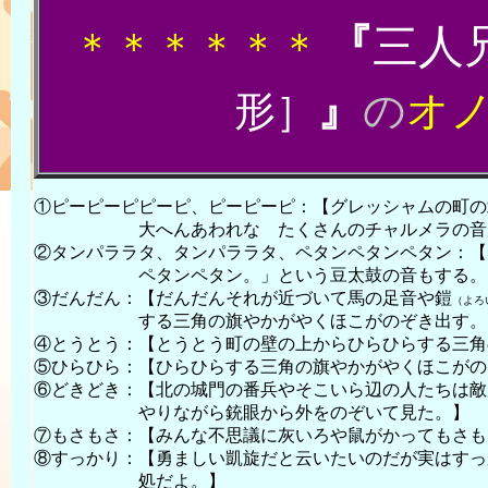
『
三人
＊＊＊＊＊＊
』
の
オ
形］
①ピーピーピピーピ、ピーピーピ：【グレッシャムの町の
大へんあわれな たくさんのチャルメラの音が
②タンパララタ、タンパララタ、ペタンペタンペタン：【
ペタンペタン。」という豆太鼓の音もする。
③だんだん：【だんだんそれが近づいて馬の足音や鎧
（よろ
する三角の旗やかがやくほこがのぞき出す。
④とうとう：【とうとう町の壁の上からひらひらする三角
⑤ひらひら：【ひらひらする三角の旗やかがやくほこがの
⑥どきどき：【北の城門の番兵やそこいら辺の人たちは敵
やりながら銃眼から外をのぞいて見た。】
⑦もさもさ：【みんな不思議に灰いろや鼠がかってもさも
⑧すっかり：【勇ましい凱旋だと云いたいのだが実はすっ
処だよ。】