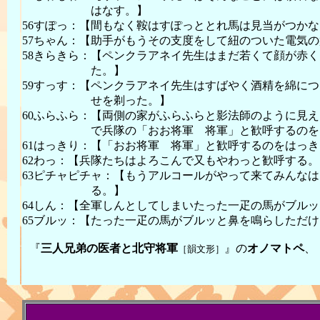
はなす。】
56すぽっ：【間もなく鞍はすぽっととれ馬は見当がつか
57ちゃん：【助手がもうその支度をして紐のついた電気
58きらきら：【ペンクラアネイ先生はまだ若くて顔が赤
た。】
59すっす：【ペンクラアネイ先生はすばやく酒精を綿に
せを剃った。】
60ふらふら：【両側の家がふらふらと影法師のように見
で兵隊の「おお将軍 将軍」と歓呼するのをは
61はっきり：【「おお将軍 将軍」と歓呼するのをはっ
62わっ：【兵隊たちはよろこんで又もやわっと歓呼する。
63ピチャピチャ：【もうアルコールがやって来てみんな
る。】
64しん：【全軍しんとしてしまいたった一疋の馬がブル
65ブルッ：【たった一疋の馬がブルッと鼻を鳴らしただ
『
三人兄弟の医者と北守将軍
』の
オノマトペ
、
［韻文形］
これで、おすめえだぁ。えがっ
2006