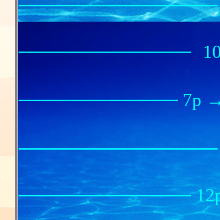
─────────────── 
革ト
─────────────
1
バキチ
────────────
7p 
手
───────────────
馬の
─────────────
12
氷と後光