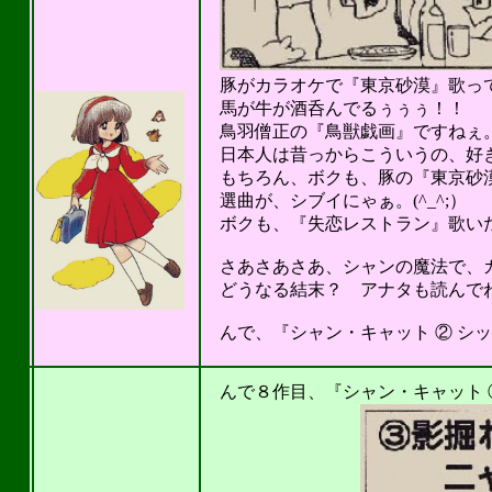
豚がカラオケで『東京砂漠』歌っ
馬が牛が酒呑んでるぅぅぅ！！
鳥羽僧正の『鳥獣戯画』ですねぇ
日本人は昔っからこういうの、好
もちろん、ボクも、豚の『東京砂漠』
選曲が、シブイにゃぁ。(^_^;）
ボクも、『失恋レストラン』歌いたく
さあさあさあ、シャンの魔法で、カ
どうなる結末？ アナタも読んでね。(
んで、『シャン・キャット ② シッ
201
んで８作目、『シャン・キャット ③