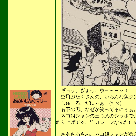
ギョッ、ぎょっ、魚～～～ッ！
空飛ぶたくさんの、いろんな魚ク
しゅーる、だにゃぁ。(^_^;）
右下の男、なぜか笑ってるにゃぁ。こ
ネコ娘シャンの三つ又のシッポで、
釣り上げてる、迫力シーンなんだに
さあさあさあ、ネコ娘シャンが巻き