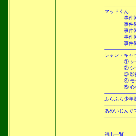
───────────────
マッドくん
事件簿その１ 悪い宇
事件簿その２ 地球一
事件簿その３
事件簿その４ 宇
事件簿その５ ひど
───────────────
シャン・キャッ
① シャン
② シッポを切っ
③ 影掘れニャ
④ モテたい時には
⑤ 心強い味方
───────────────
ふらふら少
───────────────
あめいじん
───────────────
装幀
初出一覧