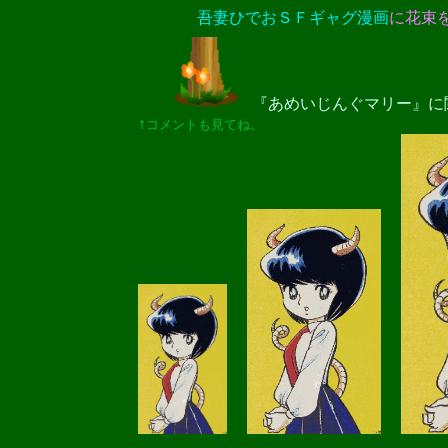
吾妻ひでおＳＦギャグ漫画
に花束
『あめいじんぐマリー』に関
↑
コメントも見てね。