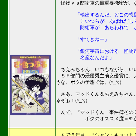
怪物ｖｓ防衛軍の最重要機密が、な
「輸出するんだ。どこの惑星で
こいつらが あばれだして 
防衛軍が あらわれて かっ
「すてきねー」
「銀河宇宙における 怪物市場
名産なんだよ」
ちえみちゃん、いつもながら、いい演
ＳＦ部門の最優秀主演女優賞に、ノ
うな、ボクの予想では。(^_^;）
さあ、マッドくん＆ちえみちゃん、
るぞぉ！(^_^;）
んで、『マッドくん 事件簿その
ボクのオススメ度＝85点。
201
んで６作目、『シャン・キャット ① 