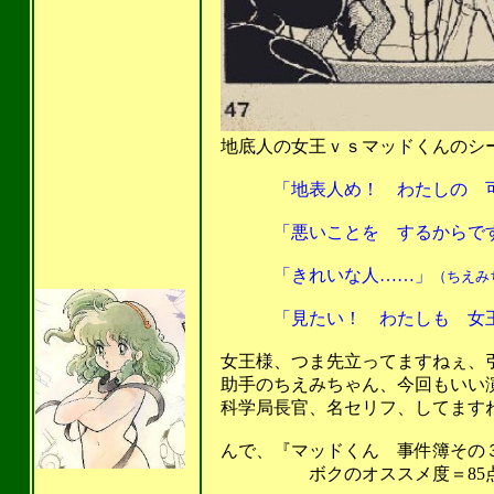
地底人の女王ｖｓマッドくんのシ
「地表人め！ わたしの 可愛
「悪いことを するからで
「きれいな人……」
（ちえみ
「見たい！ わたしも 女王
女王様、つま先立ってますねぇ、引き
助手のちえみちゃん、今回もいい演技
科学局長官、名セリフ、してますねぇ
んで、『マッドくん 事件簿その
ボクのオススメ度＝85点。