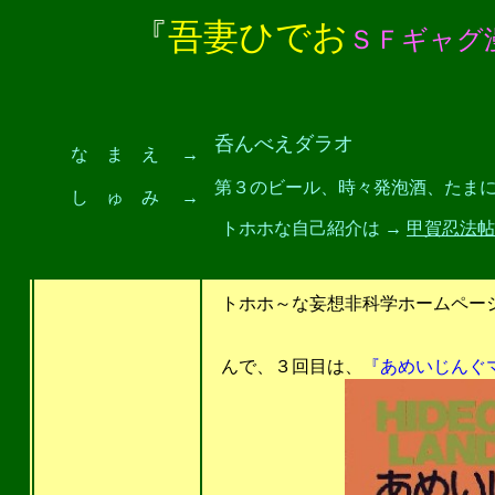
『
吾妻ひでお
ＳＦギャグ
呑んべえダラオ
な ま え →
第３のビール、時々発泡酒、たまにも
し ゅ み →
トホホな自己紹介は →
甲賀忍法帖
をご覧下さい
トホホ～な妄想非科学ホームページ
んで、３回目は、
『あめいじんぐ