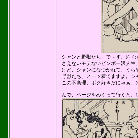
シャンと野獣たち、で～す。(^_^;
さえないモテないビンボー浪人生
けど、シャンになつかれて、うらやま
野獣たち、スーツ着てますよ。シャン
この不条理、ボク好きだにゃぁ。(^_
んで、ページをめくって行くと、11