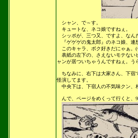
シャン、で～す。
キュートな、ネコ娘ですねぇ。
シッポが、三つ又、ですよ、なん
『ゲゲゲの鬼太郎』のネコ娘、連想し
このキャラ、ボク好きだにゃぁ。(^_
表紙の左下の、さえないモテないビ
ャンが居ついちゃうんですねぇ。うらや
ちなみに、右下は大家さん、下宿で
怪演してます。
中央下は、下宿人の不気味クン、相変
んで、ページをめくって行くと、9