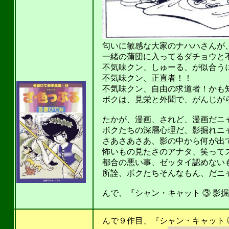
匂いに敏感な大家のナハハさんが
一緒の蒲団に入ってるダチョウと
不気味クン、しゅーる、が似合うにゃ
不気味クン、正直者！！
不気味クン、自由の求道者！かも知ん
ボクは、見栄と外聞で、がんじがらめ
たかが、漫画、されど、漫画だニ
ボクたちの深層心理だ、影掘れニャンニ
さあさあさあ、影の中から何が出て
怖いもの見たさのアナタ、笑ってスル
都合の悪い事、ゼッタイ認めないもん
所詮、ボクたちそんなもん、だニャンニャ
んで、『シャン・キャット ③ 影掘
201
んで９作目、『シャン・キャット ④