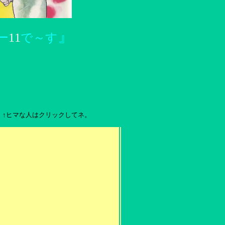
』
ー
11
で～す
↑ヒマな人はクリックしてネ。