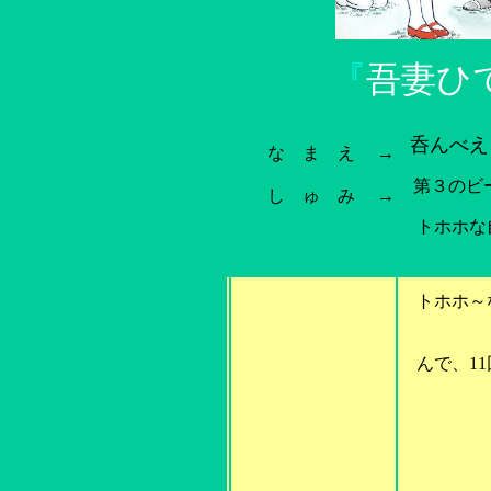
『
吾妻ひ
呑んべえ
な ま え →
第３のビ
し ゅ み →
トホホな自
をご
トホホ～な
んで、11