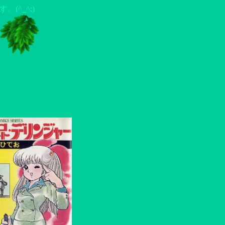
(^_^;)
.