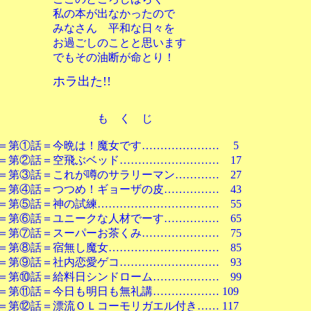
本が出なかったので
さん 平和な日々を
ごしのことと思います
その油断が命とり！
ホラ出た
!!
 く じ
＝今晩は！魔女です………………… 5
＝空飛ぶベッド……………………… 17
＝これが噂のサラリーマン………… 27
＝つつめ！ギョーザの皮…………… 43
＝神の試練…………………………… 55
＝ユニークな人材でーす…………… 65
＝スーパーお茶くみ………………… 75
＝宿無し魔女………………………… 85
＝社内恋愛ゲコ……………………… 93
＝給料日シンドローム……………… 99
＝今日も明日も無礼講……………… 109
＝漂流ＯＬコーモリガエル付き…… 117