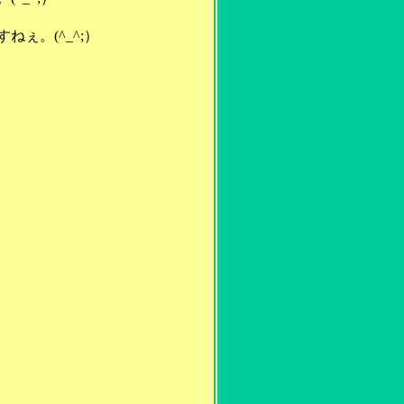
ぇ。(^_^;）