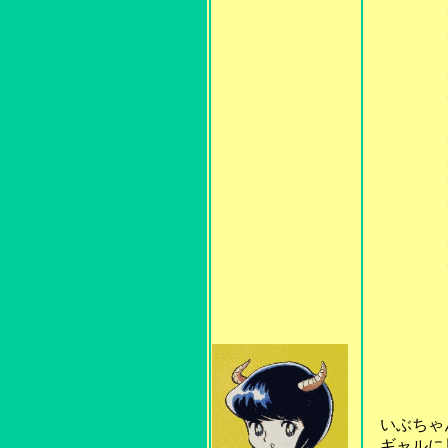
＝第⑬話
＝第⑭話
＝第⑮話
＝第⑯話
＝第⑰話
＝第⑱話
＝第⑲話
＝第⑳話
＝第21
＝第22
＝第23
＝第24
＝第25
＝第26
・反省
昭和
昭和
いぶちゃん
ギャルに見