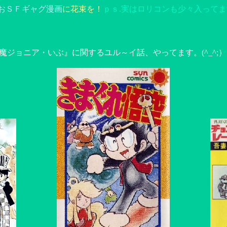
おＳＦギャグ漫画
に花束を！
ｐｓ.実はロリコンも少々入ってます。
魔ジョニア・いぶ』に関するユル～イ話、やってます。(^_^;）
。