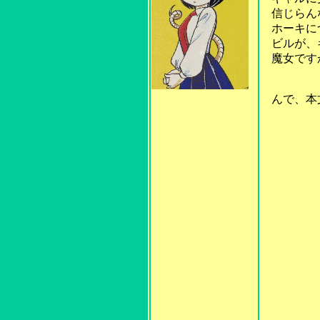
信じらんな
ホーキにつ
ビルが、ギ
魔女ですか
んで、本文