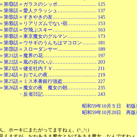
＝ガラスのシッポ…………………… 125
＝愛人クラッシュ…………………… 137
＝すきやきの友……………………… 145
＝リアリズムでない宿……………… 153
＝空飛ぶスキー……………………… 163
＝東京魔女のグルマン……………… 173
＝ウサギのうんちはマコロン……… 181
＝スローダンサー…………………… 189
話＝魔界の花…………………………… 197
話＝風の谷のいぶ……………………… 203
話＝健全社内ＴＶ……………………… 211
話＝おでんの夜………………………… 219
話＝ミス本番銀行強盗………………… 227
話＝魔女の夜 魔女の朝……………… 235
日記…………………………… 243
59年10月５日 初版発
59年10月20日 再版発
、ホーキにまたがってますねぇ。(^_^;）
えますが、おかあさま魔女とおばあさま魔女、なんですねぇ。(