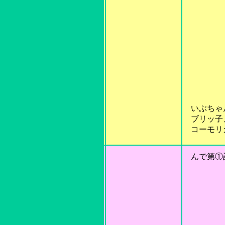
いぶちゃん
ブリッ子、
コーモリガ
んで第①話