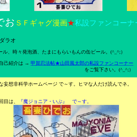
でお
ＳＦギャグ漫画
★
私設ファンコーナ
ダラオ
ール、時々発泡酒、たまにもらいもんの缶ビール。(^_^;）
己紹介は →
甲賀忍法帖★山田風太郎の私設ファンコーナー
覧下さい。(^_^;）
妄想非科学ホームページ で～す。ヒマな人だけ読んでネ。
回目は、
『魔ジョニア・いぶ』 で～す。