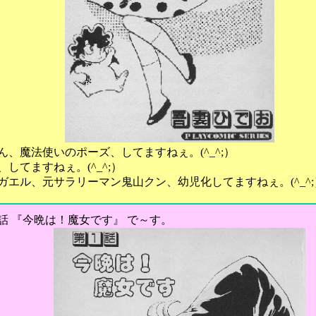
、魔法使いのポーズ、してますねぇ。(^_^;）
してますねぇ。(^_^;）
エル、元サラリーマン鬼山クン、幼児化してますねぇ。(^_^;
 『今晩は！魔女です』 で～す。