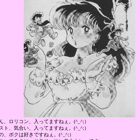
、ロリコン、入ってますねぇ。(^_^;）
ト、気合い、入ってますねぇ。(^_^;）
、ボクは好きですねぇ。(^_^;）