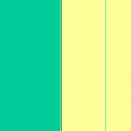
私の
みな
お過
でも
も
＝第①話
＝第②話
＝第③話
＝第④話
＝第⑤話
＝第⑥話
＝第⑦話
＝第⑧話
＝第⑨話
＝第⑩話
＝第⑪話
＝第⑫話