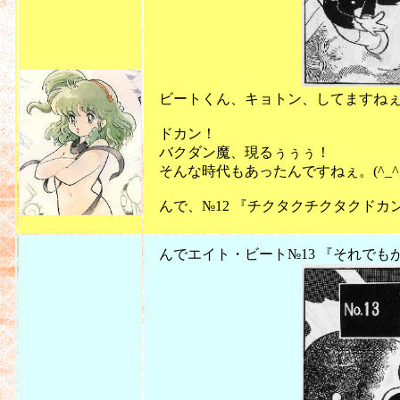
ビートくん、キョトン、してますねぇ。(
ドカン！
バクダン魔、現るぅぅぅ！
そんな時代もあったんですねぇ。(^_^
んで、№12 『チクタクチクタクドカ
2011
んでエイト・ビート№13 『それでも