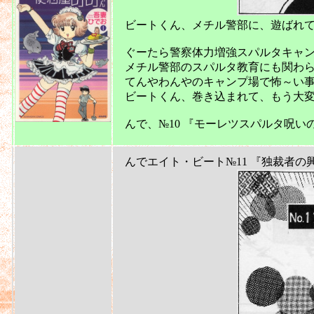
ビートくん、メチル警部に、遊ばれてます
ぐーたら警察体力増強スパルタキャン
メチル警部のスパルタ教育にも関わらず
てんやわんやのキャンプ場で怖～い事
ビートくん、巻き込まれて、もう大変
んで、№10 『モーレツスパルタ呪い
2011
んでエイト・ビート№11 『独裁者の興