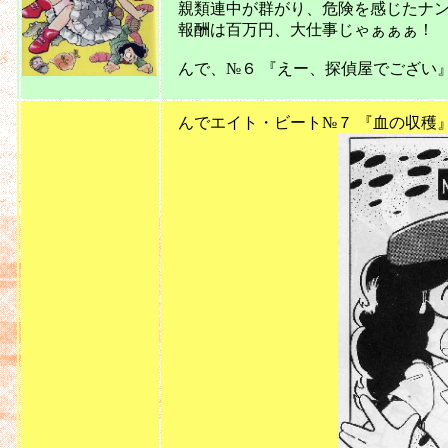
親類連中が群がり、危険を感じたナン
報酬は百万円、大仕事じゃぁぁぁ！
んで、№６ 『えー、探偵屋でござい』
201
んでエイト・ビート№７ 『血の収穫』