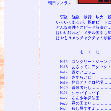
朝日ソノラマ
窃盗・強盗・暴行・放火・殺人
いろいろあるが、探偵ビートにま
どんな事件もスピード解決だ…
はいいけれど、メチル警部も加
はやもうメッチャクチャの珍騒動
も く じ
№15 コンクリートジャングル
№16 あさってにアタック
№17 誘かいごっこ……………
№18 さすらいビート…………
№19 怪盗アナクロ登場………
№20 冒険者たち………………
№21 シッパイスパイ……………
№22 ああ少年探偵団……………
№23 霧の国より…………………
№24 殺し屋ですよ………………