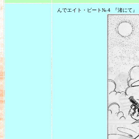
んでエイト・ビート№４ 『渚にて』