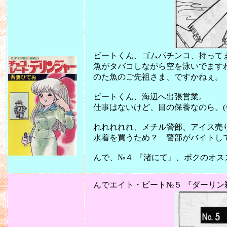
ビートくん、ゴムパチンコ、持ってます
魚がタバコしながら空を泳いでますねぇ
のた魚のご先祖さま、ですかねぇ。
ビートくん、海辺へ出張営業。
仕事はないけど、目の保養なのら。(^_
れれれれれ、メチル警部、アイス売
水着を買うため？ 警部がバイトし
んで、№４ 『渚にて』、ボクのオスス
2011
んでエイト・ビート№５ 『ダーリン