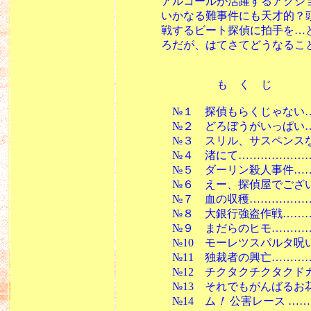
アルコールが活躍するアクション
いかなる難事件にも天才的？頭
戦するビート探偵に拍手を…と
ろだが、はてさてどうなることや
も く じ
№１ 探偵もらくじゃない……
№２ どろぼうがいっぱい………
№３ スリル、サスペンスな
№４ 渚にて………………………
№５ ダーリン殺人事件…………
№６ えー、探偵屋でござい……
№７ 血の収穫……………………
№８ 大銀行強盗作戦……………
№９ まだらのヒモ………………
№10 モーレツスパルタ呪いのキ
№11 独裁者の興亡………………
№12 チクタクチクタクドカン…
№13 それでもがんばるお花ちゃ
№14 ム
！
公害レース ……