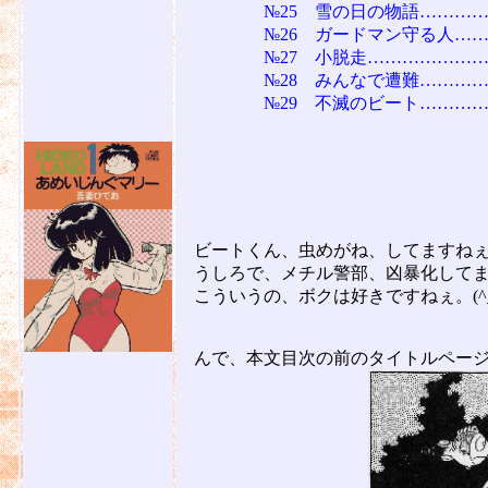
№25 雪の日の物語………………
№26 ガードマン守る人…………
№27 小脱走………………………
№28 みんなで遭難………………
№29 不滅のビート………………
カバー・レイ
昭和52年６月
ビートくん、虫めがね、してますねぇ。(
うしろで、メチル警部、凶暴化してま
こういうの、ボクは好きですねぇ。(^_
んで、本文目次の前のタイトルページ