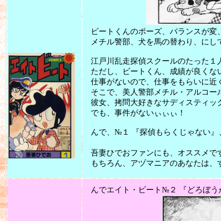
ビートくんのポーズ、バランスが変、で
メチル警部、犬を馬の替わり、にしてま
江戸川乱走探偵スクールのたった１
ただし、ビートくん、成績が良くない
仕事がないので、仕事をもらいに近
そこで、美人警部メチル・アルコー
彼女、拷問大好きなサディスティッ
でも、事件がないぃぃぃ！
んで、№１ 『探偵もらくじゃない』
（50点以下は
吾妻ひでおファンにも、オススメで
もちろん、アヅマニアのあなたは、すで
2011
んでエイト・ビート№２ 『どろぼう