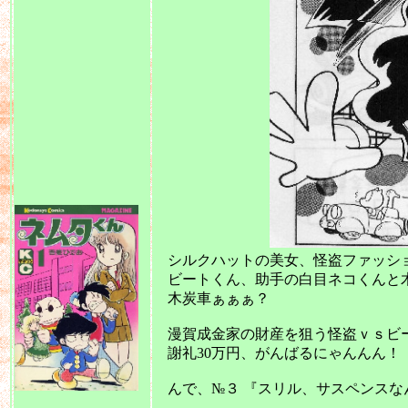
シルクハットの美女、怪盗ファッション
ビートくん、助手の白目ネコくんと木炭
木炭車ぁぁぁ？
漫賀成金家の財産を狙う怪盗ｖｓビ
謝礼30万円、がんばるにゃんんん！
んで、№３ 『スリル、サスペンスな
2011